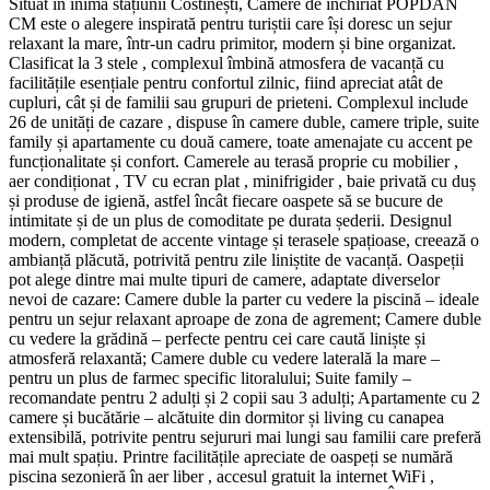
Situat în inima stațiunii Costinești, Camere de închiriat POPDAN
CM este o alegere inspirată pentru turiștii care își doresc un sejur
relaxant la mare, într-un cadru primitor, modern și bine organizat.
Clasificat la 3 stele , complexul îmbină atmosfera de vacanță cu
facilitățile esențiale pentru confortul zilnic, fiind apreciat atât de
cupluri, cât și de familii sau grupuri de prieteni. Complexul include
26 de unități de cazare , dispuse în camere duble, camere triple, suite
family și apartamente cu două camere, toate amenajate cu accent pe
funcționalitate și confort. Camerele au terasă proprie cu mobilier ,
aer condiționat , TV cu ecran plat , minifrigider , baie privată cu duș
și produse de igienă, astfel încât fiecare oaspete să se bucure de
intimitate și de un plus de comoditate pe durata șederii. Designul
modern, completat de accente vintage și terasele spațioase, creează o
ambianță plăcută, potrivită pentru zile liniștite de vacanță. Oaspeții
pot alege dintre mai multe tipuri de camere, adaptate diverselor
nevoi de cazare: Camere duble la parter cu vedere la piscină – ideale
pentru un sejur relaxant aproape de zona de agrement; Camere duble
cu vedere la grădină – perfecte pentru cei care caută liniște și
atmosferă relaxantă; Camere duble cu vedere laterală la mare –
pentru un plus de farmec specific litoralului; Suite family –
recomandate pentru 2 adulți și 2 copii sau 3 adulți; Apartamente cu 2
camere și bucătărie – alcătuite din dormitor și living cu canapea
extensibilă, potrivite pentru sejururi mai lungi sau familii care preferă
mai mult spațiu. Printre facilitățile apreciate de oaspeți se numără
piscina sezonieră în aer liber , accesul gratuit la internet WiFi ,