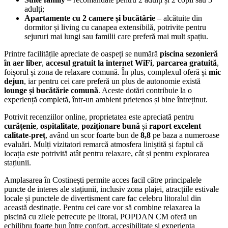
adulți;
Apartamente cu 2 camere și bucătărie
– alcătuite din
dormitor și living cu canapea extensibilă, potrivite pentru
sejururi mai lungi sau familii care preferă mai mult spațiu.
Printre facilitățile apreciate de oaspeți se numără
piscina sezonieră
în aer liber
,
accesul gratuit la internet WiFi
,
parcarea gratuită
,
foișorul și zona de relaxare comună. În plus, complexul oferă și
mic
dejun
, iar pentru cei care preferă un plus de autonomie există
lounge și bucătărie comună
. Aceste dotări contribuie la o
experiență completă, într-un ambient prietenos și bine întreținut.
Potrivit recenziilor online, proprietatea este apreciată pentru
curățenie
,
ospitalitate
,
poziționare bună
și
raport excelent
calitate-preț
, având un scor foarte bun de
8,8
pe baza a numeroase
evaluări. Mulți vizitatori remarcă atmosfera liniștită și faptul că
locația este potrivită atât pentru relaxare, cât și pentru explorarea
stațiunii.
Amplasarea în Costinești permite acces facil către principalele
puncte de interes ale stațiunii, inclusiv zona plajei, atracțiile estivale
locale și punctele de divertisment care fac celebru litoralul din
această destinație. Pentru cei care vor să combine relaxarea la
piscină cu zilele petrecute pe litoral, POPDAN CM oferă un
echilibru foarte bun între confort, accesibilitate și experiența