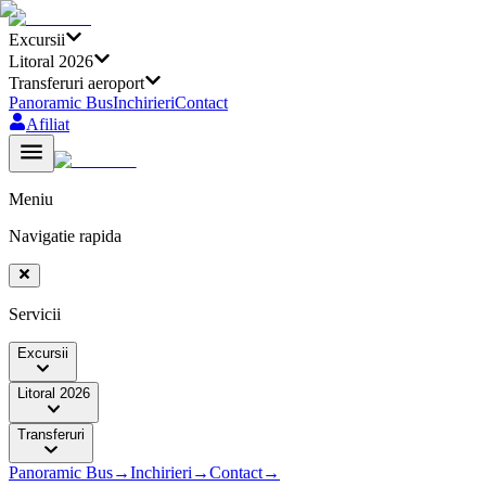
Excursii
Litoral 2026
Transferuri aeroport
Panoramic Bus
Inchirieri
Contact
Afiliat
Meniu
Navigatie rapida
Servicii
Excursii
Litoral 2026
Transferuri
Panoramic Bus
→
Inchirieri
→
Contact
→