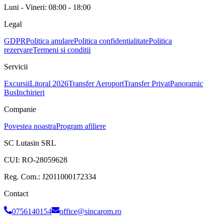
Luni - Vineri: 08:00 - 18:00
Legal
GDPR
Politica anulare
Politica confidentialitate
Politica
rezervare
Termeni si conditii
Servicii
Excursii
Litoral 2026
Transfer Aeroport
Transfer Privat
Panoramic
Bus
Inchirieri
Companie
Povestea noastra
Program afiliere
SC Lutasin SRL
CUI:
RO-28059628
Reg. Com.:
J2011000172334
Contact
0756140154
office@sincarom.ro