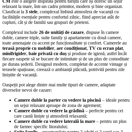
CM
este o alegere inspirată pentru turiștii care își doresc un sejur
relaxant la mare, într-un cadru primitor, modern și bine organizat.
Clasificat la
3 stele
, complexul îmbină atmosfera de vacanță cu
facilitățile esențiale pentru confortul zilnic, fiind apreciat atât de
cupluri, cât și de familii sau grupuri de prieteni.
Complexul include
26 de unități de cazare
, dispuse în camere
duble, camere triple, suite family și apartamente cu două camere,
toate amenajate cu accent pe funcționalitate și confort. Camerele au
terasă proprie cu mobilier
,
aer condiționat
,
TV cu ecran plat
,
minifrigider
,
baie privată cu duș
și produse de igienă, astfel încât
fiecare oaspete să se bucure de intimitate și de un plus de comoditate
pe durata șederii. Designul modern, completat de accente vintage și
terasele spațioase, creează o ambianță plăcută, potrivită pentru zile
liniștite de vacanță.
Oaspeții pot alege dintre mai multe tipuri de camere, adaptate
diverselor nevoi de cazare:
Camere duble la parter cu vedere la piscină
– ideale pentru
un sejur relaxant aproape de zona de agrement;
Camere duble cu vedere la grădină
– perfecte pentru cei
care caută liniște și atmosferă relaxantă;
Camere duble cu vedere laterală la mare
– pentru un plus
de farmec specific litoralului;
Suite family
– recomandate pentru 2 adulți și 2 copii sau 3