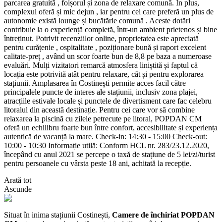
parcarea gratuită , foișorul și zona de relaxare comună. În plus,
complexul oferă și mic dejun , iar pentru cei care preferă un plus de
autonomie există lounge și bucătărie comună . Aceste dotări
contribuie la o experiență completă, într-un ambient prietenos și bine
întreținut. Potrivit recenziilor online, proprietatea este apreciată
pentru curățenie , ospitalitate , poziționare bună și raport excelent
calitate-preț , având un scor foarte bun de 8,8 pe baza a numeroase
evaluări. Mulți vizitatori remarcă atmosfera liniștită și faptul că
locația este potrivită atât pentru relaxare, cât și pentru explorarea
stațiunii. Amplasarea în Costinești permite acces facil către
principalele puncte de interes ale stațiunii, inclusiv zona plajei,
atracțiile estivale locale și punctele de divertisment care fac celebru
litoralul din această destinație. Pentru cei care vor să combine
relaxarea la piscină cu zilele petrecute pe litoral, POPDAN CM
oferă un echilibru foarte bun între confort, accesibilitate și experiența
autentică de vacanță la mare. Check-in: 14:30 - 15:00 Check-out:
10:00 - 10:30 Informație utilă: Conform HCL nr. 283/23.12.2020,
începând cu anul 2021 se percepe o taxă de stațiune de 5 lei/zi/turist
pentru persoanele cu vârsta peste 18 ani, achitată la recepție.
Arată tot
Ascunde
Situat în inima stațiunii Costinești,
Camere de închiriat POPDAN