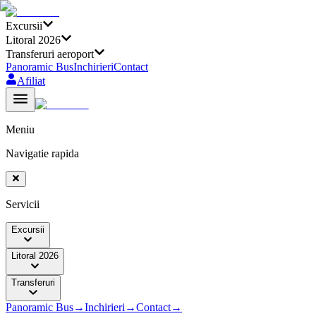
Excursii
Litoral 2026
Transferuri aeroport
Panoramic Bus
Inchirieri
Contact
Afiliat
Meniu
Navigatie rapida
Servicii
Excursii
Litoral 2026
Transferuri
Panoramic Bus
→
Inchirieri
→
Contact
→