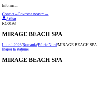
Informatii
Contact
→
Povestea noastra
→
Afiliat
RO0193
MIRAGE BEACH SPA
Litoral 2026
/
Romania
/
Eforie Nord
/
MIRAGE BEACH SPA
Înapoi la stațiune
MIRAGE BEACH SPA