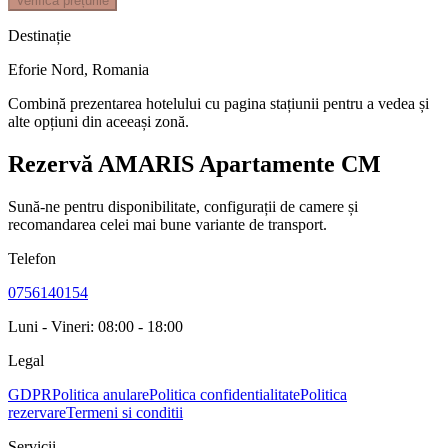
Verifică prețurile
Destinație
Eforie Nord
,
Romania
Combină prezentarea hotelului cu pagina stațiunii pentru a vedea și
alte opțiuni din aceeași zonă.
Rezervă AMARIS Apartamente CM
Sună-ne pentru disponibilitate, configurații de camere și
recomandarea celei mai bune variante de transport.
Telefon
0756140154
Luni - Vineri: 08:00 - 18:00
Legal
GDPR
Politica anulare
Politica confidentialitate
Politica
rezervare
Termeni si conditii
Servicii