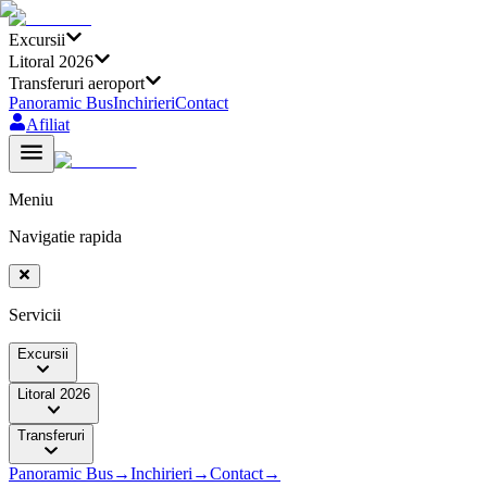
Excursii
Litoral 2026
Transferuri aeroport
Panoramic Bus
Inchirieri
Contact
Afiliat
Meniu
Navigatie rapida
Servicii
Excursii
Litoral 2026
Transferuri
Panoramic Bus
→
Inchirieri
→
Contact
→