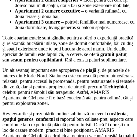
doresc mai mult spațiu, două băi și zone exterioare mobilate;
Apartament 2 camere executive
– o variantă rafinată, cu
două terase și două băi;
Apartament 3 camere
– potrivit familiilor mai numeroase, cu
două dormitoare, living generos și balcon spațios.
Toate apartamentele sunt gândite pentru a oferi o experiență practică
și relaxantă: bucătării utilate, zone de dormit confortabile, băi cu duș
și spații exterioare unde te poți bucura de aerul marin. Un detaliu
apreciat de familii este faptul că, la cerere, se oferă
gratuit pătuț
sau scaun pentru copil/infant
, fără a exista paturi suplimentare.
Un alt avantaj important este apropierea de
plajă
și de punctele de
interes din Eforie Nord. Stațiunea este cunoscută pentru atmosfera sa
relaxată, pentru accesul la promenadă, pentru restaurantele și terasele
din zonă, dar și pentru apropierea de atracții precum
Techirghiol
,
celebru pentru nămolul său terapeutic. Astfel, AMARIS
Apartamente CM poate fi o bază excelentă atât pentru odihnă, cât și
pentru explorarea zonei.
Review-urile și prezentările online subliniază frecvent
curățenia
,
spațiul generos
,
confortul
și raportul bun calitate-preț, aspecte care
contribuie la o experiență plăcută pentru turiști. Dacă îți dorești un
loc de cazare modern, practic și bine poziționat, AMARIS
Apartamente CM oferă cadrul ideal pentru o vacanță reușită la malul