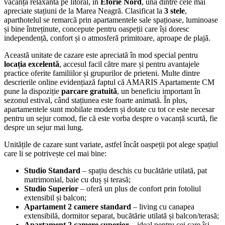
vacanță relaxantă pe litoral, în
Eforie Nord
, una dintre cele mai
apreciate stațiuni de la Marea Neagră. Clasificat la
3 stele
,
aparthotelul se remarcă prin apartamentele sale spațioase, luminoase
și bine întreținute, concepute pentru oaspeții care își doresc
independență, confort și o atmosferă primitoare, aproape de plajă.
Această unitate de cazare este apreciată în mod special pentru
locația excelentă
, accesul facil către mare și pentru avantajele
practice oferite familiilor și grupurilor de prieteni. Multe dintre
descrierile online evidențiază faptul că AMARIS Apartamente CM
pune la dispoziție
parcare gratuită
, un beneficiu important în
sezonul estival, când stațiunea este foarte animată. În plus,
apartamentele sunt mobilate modern și dotate cu tot ce este necesar
pentru un sejur comod, fie că este vorba despre o vacanță scurtă, fie
despre un sejur mai lung.
Unitățile de cazare sunt variate, astfel încât oaspeții pot alege spațiul
care li se potrivește cel mai bine:
Studio Standard
– spațiu deschis cu bucătărie utilată, pat
matrimonial, baie cu duș și terasă;
Studio Superior
– oferă un plus de confort prin fotoliul
extensibil și balcon;
Apartament 2 camere standard
– living cu canapea
extensibilă, dormitor separat, bucătărie utilată și balcon/terasă;
Apartament 2 camere superior
– ideal pentru cei care își