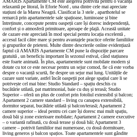
AMARIS Apartamente CM este alegerea potrivită pentru o vacanță
relaxantă pe litoral, în Eforie Nord , una dintre cele mai apreciate
stațiuni de la Marea Neagră. Clasificat la 3 stele , aparthotelul se
remarcă prin apartamentele sale spațioase, luminoase și bine
întreținute, concepute pentru oaspeții care își doresc independență,
confort și o atmosferă primitoare, aproape de plajă. Această unitate
de cazare este apreciată în mod special pentru locația excelentă ,
accesul facil către mare și pentru avantajele practice oferite familiilor
și grupurilor de prieteni. Multe dintre descrierile online evidențiază
faptul că AMARIS Apartamente CM pune la dispoziție parcare
gratuită , un beneficiu important în sezonul estival, când stațiunea
este foarte animată. În plus, apartamentele sunt mobilate modern și
dotate cu tot ce este necesar pentru un sejur comod, fie că este vorba
despre o vacanță scurtă, fie despre un sejur mai lung. Unitățile de
cazare sunt variate, astfel încât oaspeții pot alege spațiul care li se
potrivește cel mai bine: Studio Standard – spațiu deschis cu
bucătărie utilată, pat matrimonial, baie cu duș și terasă; Studio
Superior – oferă un plus de confort prin fotoliul extensibil și balcon;
Apartament 2 camere standard – living cu canapea extensibilă,
dormitor separat, bucătărie utilată și balcon/terasă; Apartament 2
camere superior – ideal pentru cei care își doresc mai mult spațiu,
două băi și zone exterioare mobilate; Apartament 2 camere executive
– o variantă rafinată, cu două terase și două băi; Apartament 3
camere – potrivit familiilor mai numeroase, cu două dormitoare,
living generos și balcon spațios. Toate apartamentele sunt gândite