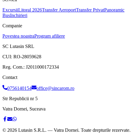
Excursii
Litoral 2026
Transfer Aeroport
Transfer Privat
Panoramic
Bus
Inchirieri
Companie
Povestea noastra
Program afiliere
SC Lutasin SRL
CUI:
RO-28059628
Reg. Com.:
J2011000172334
Contact
0756140154
office@sincarom.ro
Str Republicii nr 5
Vatra Dornei, Suceava
©
2026
Lutasin S.R.L. — Vatra Dornei. Toate drepturile rezervate.