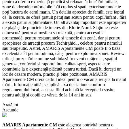
pentru a oferi o experiență practică și relaxantă: bucătării utilate,
zone de dormit confortabile, băi cu duș și spații exterioare unde te
poți bucura de aerul marin. Un detaliu apreciat de familii este faptul
că, la cerere, se oferă gratuit pătuț sau scaun pentru copil/infant , fără
a exista paturi suplimentare. Un alt avantaj important este apropierea
de plajă și de punctele de interes din Eforie Nord. Stațiunea este
cunoscută pentru atmosfera sa relaxată, pentru accesul la
promenadă, pentru restaurantele și terasele din zonă, dar și pentru
apropierea de atracții precum Techirghiol , celebru pentru nămolul
său terapeutic. Astfel, AMARIS Apartamente CM poate fi o bază
excelentă atât pentru odihnă, cât și pentru explorarea zonei. Review-
urile și prezentările online subliniază frecvent curățenia , spațiul
generos , confortul și raportul bun calitate-preț, aspecte care
contribuie la o experiență plăcută pentru turiști. Dacă îți dorești un
loc de cazare modern, practic și bine poziționat, AMARIS
Apartamente CM oferă cadrul ideal pentru o vacanță reușită la malul
mării. Informație utilă: se aplică taxa de stațiune conform
regulamentului local, aceasta fiind achitată la recepție la sosire,
pentru adulți și copiii cu vârsta de la 14 ani în sus.
Arată tot
Ascunde
AMARIS Apartamente CM
este alegerea potrivită pentru o