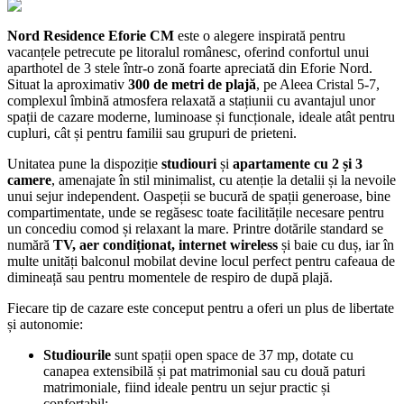
Nord Residence Eforie CM
este o alegere inspirată pentru
vacanțele petrecute pe litoralul românesc, oferind confortul unui
aparthotel de 3 stele într-o zonă foarte apreciată din Eforie Nord.
Situat la aproximativ
300 de metri de plajă
, pe Aleea Cristal 5-7,
complexul îmbină atmosfera relaxată a stațiunii cu avantajul unor
spații de cazare moderne, luminoase și funcționale, ideale atât pentru
cupluri, cât și pentru familii sau grupuri de prieteni.
Unitatea pune la dispoziție
studiouri
și
apartamente cu 2 și 3
camere
, amenajate în stil minimalist, cu atenție la detalii și la nevoile
unui sejur independent. Oaspeții se bucură de spații generoase, bine
compartimentate, unde se regăsesc toate facilitățile necesare pentru
un concediu comod și relaxant la mare. Printre dotările standard se
numără
TV, aer condiționat, internet wireless
și baie cu duș, iar în
multe unități balconul mobilat devine locul perfect pentru cafeaua de
dimineață sau pentru momentele de respiro de după plajă.
Fiecare tip de cazare este conceput pentru a oferi un plus de libertate
și autonomie:
Studiourile
sunt spații open space de 37 mp, dotate cu
canapea extensibilă și pat matrimonial sau cu două paturi
matrimoniale, fiind ideale pentru un sejur practic și
confortabil;