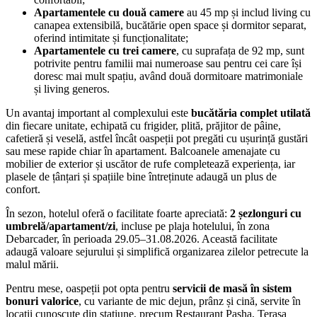
Apartamentele cu două camere
au 45 mp și includ living cu
canapea extensibilă, bucătărie open space și dormitor separat,
oferind intimitate și funcționalitate;
Apartamentele cu trei camere
, cu suprafața de 92 mp, sunt
potrivite pentru familii mai numeroase sau pentru cei care își
doresc mai mult spațiu, având două dormitoare matrimoniale
și living generos.
Un avantaj important al complexului este
bucătăria complet utilată
din fiecare unitate, echipată cu frigider, plită, prăjitor de pâine,
cafetieră și veselă, astfel încât oaspeții pot pregăti cu ușurință gustări
sau mese rapide chiar în apartament. Balcoanele amenajate cu
mobilier de exterior și uscător de rufe completează experiența, iar
plasele de țânțari și spațiile bine întreținute adaugă un plus de
confort.
În sezon, hotelul oferă o facilitate foarte apreciată:
2 șezlonguri cu
umbrelă/apartament/zi
, incluse pe plaja hotelului, în zona
Debarcader, în perioada 29.05–31.08.2026. Această facilitate
adaugă valoare sejurului și simplifică organizarea zilelor petrecute la
malul mării.
Pentru mese, oaspeții pot opta pentru
servicii de masă în sistem
bonuri valorice
, cu variante de mic dejun, prânz și cină, servite în
locații cunoscute din stațiune, precum Restaurant Pasha, Terasa