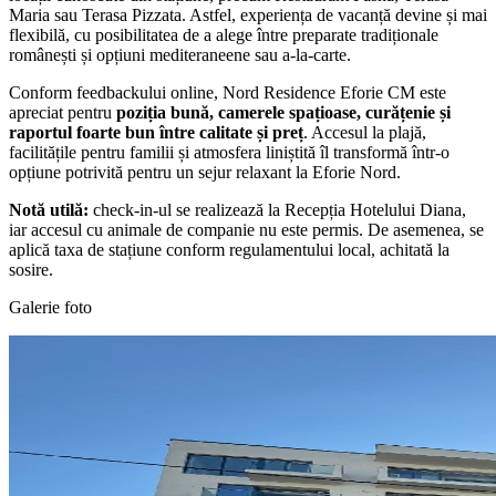
Maria sau Terasa Pizzata. Astfel, experiența de vacanță devine și mai
flexibilă, cu posibilitatea de a alege între preparate tradiționale
românești și opțiuni mediteraneene sau a-la-carte.
Conform feedbackului online, Nord Residence Eforie CM este
apreciat pentru
poziția bună, camerele spațioase, curățenie și
raportul foarte bun între calitate și preț
. Accesul la plajă,
facilitățile pentru familii și atmosfera liniștită îl transformă într-o
opțiune potrivită pentru un sejur relaxant la Eforie Nord.
Notă utilă:
check-in-ul se realizează la Recepția Hotelului Diana,
iar accesul cu animale de companie nu este permis. De asemenea, se
aplică taxa de stațiune conform regulamentului local, achitată la
sosire.
Galerie foto