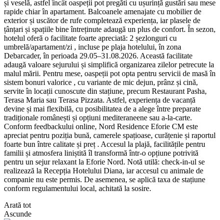
și veselă, astfel încât oaspeții pot pregăti cu ușurință gustări sau mese
rapide chiar în apartament. Balcoanele amenajate cu mobilier de
exterior și uscător de rufe completează experiența, iar plasele de
țânțari și spațiile bine întreținute adaugă un plus de confort. În sezon,
hotelul oferă o facilitate foarte apreciată: 2 șezlonguri cu
umbrelă/apartament/zi , incluse pe plaja hotelului, în zona
Debarcader, în perioada 29.05–31.08.2026. Această facilitate
adaugă valoare sejurului și simplifică organizarea zilelor petrecute la
malul mării. Pentru mese, oaspeții pot opta pentru servicii de masă în
sistem bonuri valorice , cu variante de mic dejun, prânz și cină,
servite în locații cunoscute din stațiune, precum Restaurant Pasha,
Terasa Maria sau Terasa Pizzata. Astfel, experiența de vacanță
devine și mai flexibilă, cu posibilitatea de a alege între preparate
tradiționale românești și opțiuni mediteraneene sau a-la-carte.
Conform feedbackului online, Nord Residence Eforie CM este
apreciat pentru poziția bună, camerele spațioase, curățenie și raportul
foarte bun între calitate și preț . Accesul la plajă, facilitățile pentru
familii și atmosfera liniștită îl transformă într-o opțiune potrivită
pentru un sejur relaxant la Eforie Nord. Notă utilă: check-in-ul se
realizează la Recepția Hotelului Diana, iar accesul cu animale de
companie nu este permis. De asemenea, se aplică taxa de stațiune
conform regulamentului local, achitată la sosire.
Arată tot
Ascunde