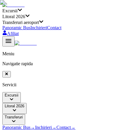
Excursii
Litoral 2026
Transferuri aeroport
Panoramic Bus
Inchirieri
Contact
Afiliat
Meniu
Navigatie rapida
Servicii
Excursii
Litoral 2026
Transferuri
Panoramic Bus
→
Inchirieri
→
Contact
→