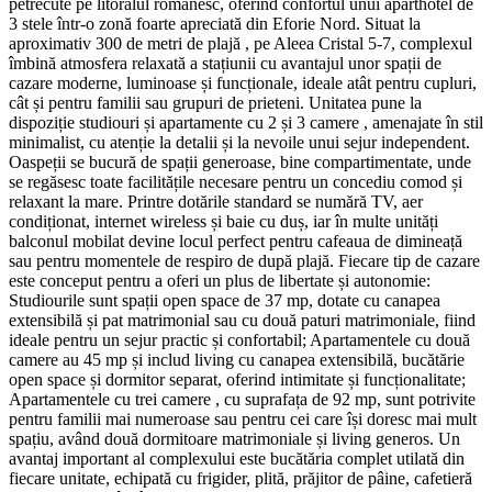
petrecute pe litoralul românesc, oferind confortul unui aparthotel de
3 stele într-o zonă foarte apreciată din Eforie Nord. Situat la
aproximativ 300 de metri de plajă , pe Aleea Cristal 5-7, complexul
îmbină atmosfera relaxată a stațiunii cu avantajul unor spații de
cazare moderne, luminoase și funcționale, ideale atât pentru cupluri,
cât și pentru familii sau grupuri de prieteni. Unitatea pune la
dispoziție studiouri și apartamente cu 2 și 3 camere , amenajate în stil
minimalist, cu atenție la detalii și la nevoile unui sejur independent.
Oaspeții se bucură de spații generoase, bine compartimentate, unde
se regăsesc toate facilitățile necesare pentru un concediu comod și
relaxant la mare. Printre dotările standard se numără TV, aer
condiționat, internet wireless și baie cu duș, iar în multe unități
balconul mobilat devine locul perfect pentru cafeaua de dimineață
sau pentru momentele de respiro de după plajă. Fiecare tip de cazare
este conceput pentru a oferi un plus de libertate și autonomie:
Studiourile sunt spații open space de 37 mp, dotate cu canapea
extensibilă și pat matrimonial sau cu două paturi matrimoniale, fiind
ideale pentru un sejur practic și confortabil; Apartamentele cu două
camere au 45 mp și includ living cu canapea extensibilă, bucătărie
open space și dormitor separat, oferind intimitate și funcționalitate;
Apartamentele cu trei camere , cu suprafața de 92 mp, sunt potrivite
pentru familii mai numeroase sau pentru cei care își doresc mai mult
spațiu, având două dormitoare matrimoniale și living generos. Un
avantaj important al complexului este bucătăria complet utilată din
fiecare unitate, echipată cu frigider, plită, prăjitor de pâine, cafetieră