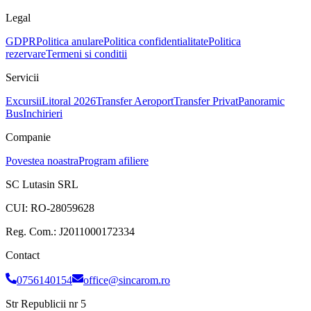
Legal
GDPR
Politica anulare
Politica confidentialitate
Politica
rezervare
Termeni si conditii
Servicii
Excursii
Litoral 2026
Transfer Aeroport
Transfer Privat
Panoramic
Bus
Inchirieri
Companie
Povestea noastra
Program afiliere
SC Lutasin SRL
CUI:
RO-28059628
Reg. Com.:
J2011000172334
Contact
0756140154
office@sincarom.ro
Str Republicii nr 5