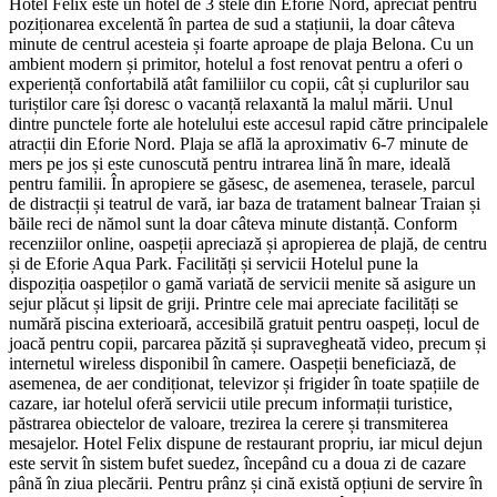
Hotel Felix este un hotel de 3 stele din Eforie Nord, apreciat pentru
poziționarea excelentă în partea de sud a stațiunii, la doar câteva
minute de centrul acesteia și foarte aproape de plaja Belona. Cu un
ambient modern și primitor, hotelul a fost renovat pentru a oferi o
experiență confortabilă atât familiilor cu copii, cât și cuplurilor sau
turiștilor care își doresc o vacanță relaxantă la malul mării. Unul
dintre punctele forte ale hotelului este accesul rapid către principalele
atracții din Eforie Nord. Plaja se află la aproximativ 6-7 minute de
mers pe jos și este cunoscută pentru intrarea lină în mare, ideală
pentru familii. În apropiere se găsesc, de asemenea, terasele, parcul
de distracții și teatrul de vară, iar baza de tratament balnear Traian și
băile reci de nămol sunt la doar câteva minute distanță. Conform
recenziilor online, oaspeții apreciază și apropierea de plajă, de centru
și de Eforie Aqua Park. Facilități și servicii Hotelul pune la
dispoziția oaspeților o gamă variată de servicii menite să asigure un
sejur plăcut și lipsit de griji. Printre cele mai apreciate facilități se
numără piscina exterioară, accesibilă gratuit pentru oaspeți, locul de
joacă pentru copii, parcarea păzită și supravegheată video, precum și
internetul wireless disponibil în camere. Oaspeții beneficiază, de
asemenea, de aer condiționat, televizor și frigider în toate spațiile de
cazare, iar hotelul oferă servicii utile precum informații turistice,
păstrarea obiectelor de valoare, trezirea la cerere și transmiterea
mesajelor. Hotel Felix dispune de restaurant propriu, iar micul dejun
este servit în sistem bufet suedez, începând cu a doua zi de cazare
până în ziua plecării. Pentru prânz și cină există opțiuni de servire în