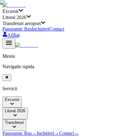
Excursii
Litoral 2026
Transferuri aeroport
Panoramic Bus
Inchirieri
Contact
Afiliat
Meniu
Navigatie rapida
Servicii
Excursii
Litoral 2026
Transferuri
Panoramic Bus
→
Inchirieri
→
Contact
→