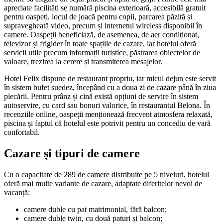
apreciate facilități se numără piscina exterioară, accesibilă gratuit
pentru oaspeți, locul de joacă pentru copii, parcarea păzită și
supravegheată video, precum și internetul wireless disponibil în
camere. Oaspeții beneficiază, de asemenea, de aer condiționat,
televizor și frigider în toate spațiile de cazare, iar hotelul oferă
servicii utile precum informații turistice, păstrarea obiectelor de
valoare, trezirea la cerere și transmiterea mesajelor.
Hotel Felix dispune de restaurant propriu, iar micul dejun este servit
în sistem bufet suedez, începând cu a doua zi de cazare până în ziua
plecării. Pentru prânz și cină există opțiuni de servire în sistem
autoservire, cu card sau bonuri valorice, în restaurantul Belona. În
recenziile online, oaspeții menționează frecvent atmosfera relaxată,
piscina și faptul că hotelul este potrivit pentru un concediu de vară
confortabil.
Cazare și tipuri de camere
Cu o capacitate de 289 de camere distribuite pe 5 niveluri, hotelul
oferă mai multe variante de cazare, adaptate diferitelor nevoi de
vacanță:
camere duble cu pat matrimonial, fără balcon;
camere duble twin, cu două paturi și balcon;