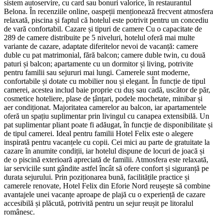
sistem autoservire, cu card sau bonuri valorice, în restaurantul
Belona. În recenziile online, oaspeții menționează frecvent atmosfera
relaxată, piscina și faptul că hotelul este potrivit pentru un concediu
de vară confortabil. Cazare și tipuri de camere Cu o capacitate de
289 de camere distribuite pe 5 niveluri, hotelul oferă mai multe
variante de cazare, adaptate diferitelor nevoi de vacanță: camere
duble cu pat matrimonial, fără balcon; camere duble twin, cu două
paturi și balcon; apartamente cu un dormitor și living, potrivite
pentru familii sau sejururi mai lungi. Camerele sunt moderne,
confortabile și dotate cu mobilier nou și elegant. În funcție de tipul
camerei, acestea includ baie proprie cu duș sau cadă, uscător de păr,
cosmetice hoteliere, plase de țânțari, podele mochetate, minibar și
aer condiționat. Majoritatea camerelor au balcon, iar apartamentele
oferă un spațiu suplimentar prin livingul cu canapea extensibilă. Un
pat suplimentar pliant poate fi adăugat, în funcție de disponibilitate și
de tipul camerei. Ideal pentru familii Hotel Felix este o alegere
inspirată pentru vacanțele cu copii. Cei mici au parte de gratuitate la
cazare în anumite condiții, iar hotelul dispune de locuri de joacă și
de o piscină exterioară apreciată de familii. Atmosfera este relaxată,
iar serviciile sunt gândite astfel încât să ofere confort și siguranță pe
durata sejurului. Prin poziționarea bună, facilitățile practice și
camerele renovate, Hotel Felix din Eforie Nord reușește să combine
avantajele unei vacanțe aproape de plajă cu o experiență de cazare
accesibilă și plăcută, potrivită pentru un sejur reușit pe litoralul
românesc.