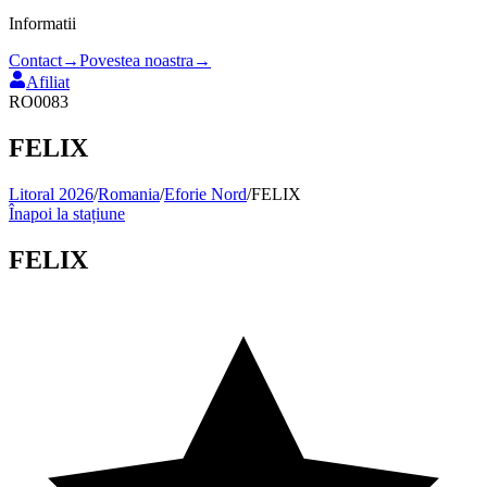
Informatii
Contact
→
Povestea noastra
→
Afiliat
RO0083
FELIX
Litoral 2026
/
Romania
/
Eforie Nord
/
FELIX
Înapoi la stațiune
FELIX