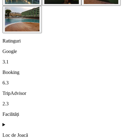
Ratinguri
Google
3.1
Booking
6.3
TripAdvisor
2.3
Facilități
Loc de Joacă