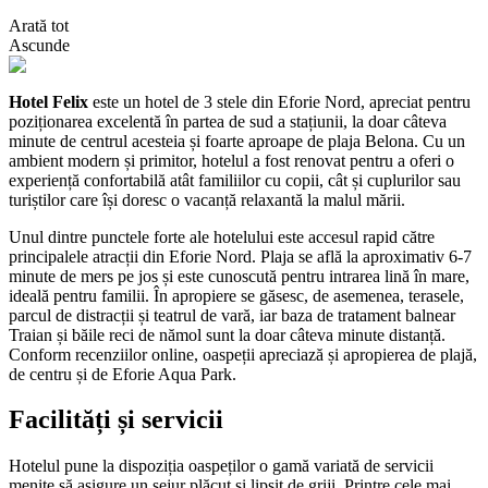
Arată tot
Ascunde
Hotel Felix
este un hotel de 3 stele din Eforie Nord, apreciat pentru
poziționarea excelentă în partea de sud a stațiunii, la doar câteva
minute de centrul acesteia și foarte aproape de plaja Belona. Cu un
ambient modern și primitor, hotelul a fost renovat pentru a oferi o
experiență confortabilă atât familiilor cu copii, cât și cuplurilor sau
turiștilor care își doresc o vacanță relaxantă la malul mării.
Unul dintre punctele forte ale hotelului este accesul rapid către
principalele atracții din Eforie Nord. Plaja se află la aproximativ 6-7
minute de mers pe jos și este cunoscută pentru intrarea lină în mare,
ideală pentru familii. În apropiere se găsesc, de asemenea, terasele,
parcul de distracții și teatrul de vară, iar baza de tratament balnear
Traian și băile reci de nămol sunt la doar câteva minute distanță.
Conform recenziilor online, oaspeții apreciază și apropierea de plajă,
de centru și de Eforie Aqua Park.
Facilități și servicii
Hotelul pune la dispoziția oaspeților o gamă variată de servicii
menite să asigure un sejur plăcut și lipsit de griji. Printre cele mai