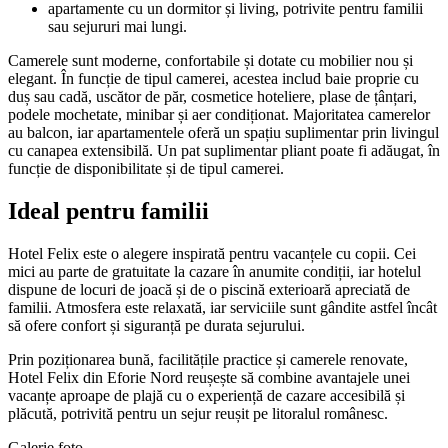
apartamente cu un dormitor și living, potrivite pentru familii
sau sejururi mai lungi.
Camerele sunt moderne, confortabile și dotate cu mobilier nou și
elegant. În funcție de tipul camerei, acestea includ baie proprie cu
duș sau cadă, uscător de păr, cosmetice hoteliere, plase de țânțari,
podele mochetate, minibar și aer condiționat. Majoritatea camerelor
au balcon, iar apartamentele oferă un spațiu suplimentar prin livingul
cu canapea extensibilă. Un pat suplimentar pliant poate fi adăugat, în
funcție de disponibilitate și de tipul camerei.
Ideal pentru familii
Hotel Felix este o alegere inspirată pentru vacanțele cu copii. Cei
mici au parte de gratuitate la cazare în anumite condiții, iar hotelul
dispune de locuri de joacă și de o piscină exterioară apreciată de
familii. Atmosfera este relaxată, iar serviciile sunt gândite astfel încât
să ofere confort și siguranță pe durata sejurului.
Prin poziționarea bună, facilitățile practice și camerele renovate,
Hotel Felix din Eforie Nord reușește să combine avantajele unei
vacanțe aproape de plajă cu o experiență de cazare accesibilă și
plăcută, potrivită pentru un sejur reușit pe litoralul românesc.
Galerie foto