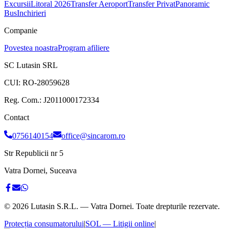
Excursii
Litoral 2026
Transfer Aeroport
Transfer Privat
Panoramic
Bus
Inchirieri
Companie
Povestea noastra
Program afiliere
SC Lutasin SRL
CUI:
RO-28059628
Reg. Com.:
J2011000172334
Contact
0756140154
office@sincarom.ro
Str Republicii nr 5
Vatra Dornei, Suceava
©
2026
Lutasin S.R.L. — Vatra Dornei. Toate drepturile rezervate.
Protecția consumatorului
|
SOL — Litigii online
|