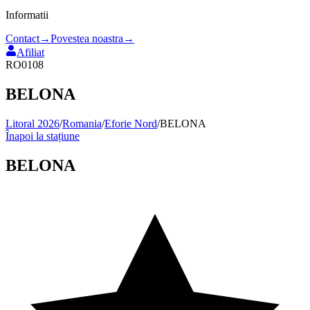
Informatii
Contact
→
Povestea noastra
→
Afiliat
RO0108
BELONA
Litoral 2026
/
Romania
/
Eforie Nord
/
BELONA
Înapoi la stațiune
BELONA