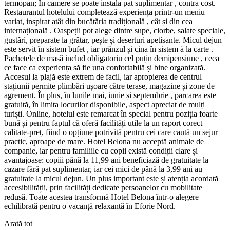
termopan; În camere se poate instala pat suplimentar , contra cost.
Restaurantul hotelului completează experiența printr-un meniu
variat, inspirat atât din bucătăria tradițională , cât și din cea
internațională . Oaspeții pot alege dintre supe, ciorbe, salate speciale,
gustări, preparate la grătar, pește și deserturi apetisante. Micul dejun
este servit în sistem bufet , iar prânzul și cina în sistem à la carte .
Pachetele de masă includ obligatoriu cel puțin demipensiune , ceea
ce face ca experiența să fie una confortabilă și bine organizată.
Accesul la plajă este extrem de facil, iar apropierea de centrul
stațiunii permite plimbări ușoare către terase, magazine și zone de
agrement. În plus, în lunile mai, iunie și septembrie , parcarea este
gratuită, în limita locurilor disponibile, aspect apreciat de mulți
turiști. Online, hotelul este remarcat în special pentru poziția foarte
bună și pentru faptul că oferă facilități utile la un raport corect
calitate-preț, fiind o opțiune potrivită pentru cei care caută un sejur
practic, aproape de mare. Hotel Belona nu acceptă animale de
companie, iar pentru familiile cu copii există condiții clare și
avantajoase: copiii până la 11,99 ani beneficiază de gratuitate la
cazare fără pat suplimentar, iar cei mici de până la 3,99 ani au
gratuitate la micul dejun. Un plus important este și atenția acordată
accesibilității, prin facilități dedicate persoanelor cu mobilitate
redusă. Toate acestea transformă Hotel Belona într-o alegere
echilibrată pentru o vacanță relaxantă în Eforie Nord.
Arată tot