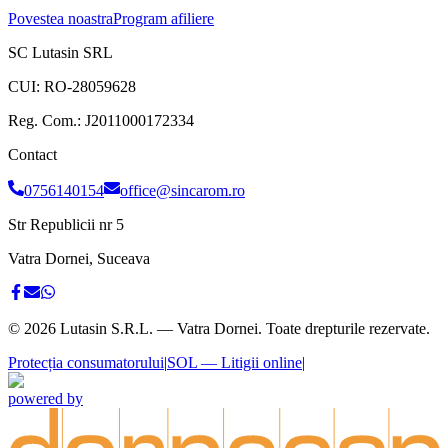
Povestea noastra
Program afiliere
SC Lutasin SRL
CUI:
RO-28059628
Reg. Com.:
J2011000172334
Contact
0756140154
office@sincarom.ro
Str Republicii nr 5
Vatra Dornei, Suceava
©
2026
Lutasin S.R.L. — Vatra Dornei. Toate drepturile rezervate.
Protecția consumatorului
|
SOL — Litigii online
|
powered by