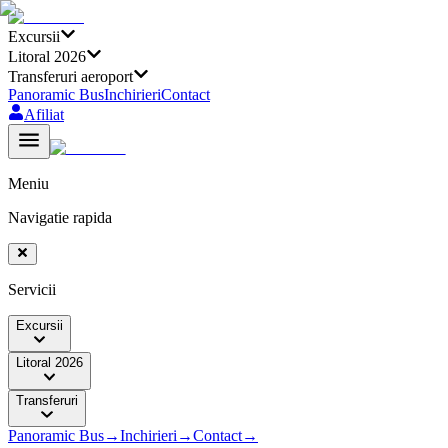
Excursii
Litoral 2026
Transferuri aeroport
Panoramic Bus
Inchirieri
Contact
Afiliat
Meniu
Navigatie rapida
Servicii
Excursii
Litoral 2026
Transferuri
Panoramic Bus
→
Inchirieri
→
Contact
→