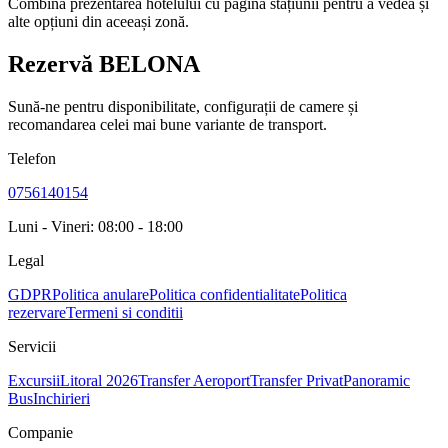
Combină prezentarea hotelului cu pagina stațiunii pentru a vedea și
alte opțiuni din aceeași zonă.
Rezervă BELONA
Sună-ne pentru disponibilitate, configurații de camere și
recomandarea celei mai bune variante de transport.
Telefon
0756140154
Luni - Vineri: 08:00 - 18:00
Legal
GDPR
Politica anulare
Politica confidentialitate
Politica
rezervare
Termeni si conditii
Servicii
Excursii
Litoral 2026
Transfer Aeroport
Transfer Privat
Panoramic
Bus
Inchirieri
Companie