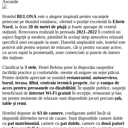
Ascunde
Hotelul
BELONA
este o alegere inspirată pentru vacanțele
petrecute pe litoralul românesc, oferind o poziție excelentă în
Eforie
Nord
, la doar
20 de metri de plajă
și foarte aproape de centrul
stațiunii. Renovarea realizată în perioada
2021–2022
îi conferă un
aspect îngrijit și modern, păstrând în același timp atmosfera relaxată
specifică unei escapade la mare. Datorită amplasării sale, hotelul este
potrivit atât pentru sejururi de relaxare, cât și pentru vacanțe active,
cu acces rapid la promenadă, zone comerciale și puncte de interes
din stațiune.
Clasificat la
3 stele
, Hotel Belona pune la dispoziția oaspeților
facilități practice și confortabile, menite să asigure un sejur plăcut.
Printre dotările apreciate se numără
restaurantul
,
autoservirea
,
barul
,
terasa
,
liftul
,
centrala termică proprie
, dar și
rampa de
acces pentru persoanele cu dizabilități
. În spațiile publice, oaspeții
beneficiază de
internet Wi‑Fi gratuit
în recepție, restaurant și bar,
iar pentru momente de relaxare sunt disponibile jocuri precum
șah,
table și remi
.
Hotelul dispune de
63 de camere
, configurate astfel încât să
răspundă diferitelor nevoi de cazare. Sunt disponibile camere duble
cu
pat matrimonial
, camere cu
pat dublu
, camere cu
două paturi