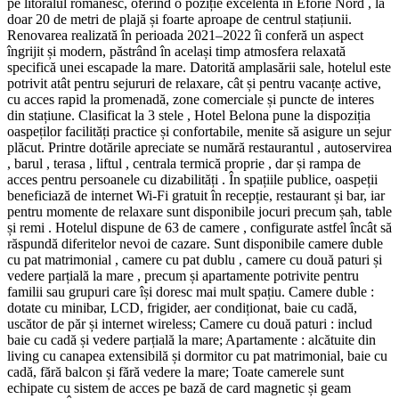
pe litoralul românesc, oferind o poziție excelentă în Eforie Nord , la
doar 20 de metri de plajă și foarte aproape de centrul stațiunii.
Renovarea realizată în perioada 2021–2022 îi conferă un aspect
îngrijit și modern, păstrând în același timp atmosfera relaxată
specifică unei escapade la mare. Datorită amplasării sale, hotelul este
potrivit atât pentru sejururi de relaxare, cât și pentru vacanțe active,
cu acces rapid la promenadă, zone comerciale și puncte de interes
din stațiune. Clasificat la 3 stele , Hotel Belona pune la dispoziția
oaspeților facilități practice și confortabile, menite să asigure un sejur
plăcut. Printre dotările apreciate se numără restaurantul , autoservirea
, barul , terasa , liftul , centrala termică proprie , dar și rampa de
acces pentru persoanele cu dizabilități . În spațiile publice, oaspeții
beneficiază de internet Wi‑Fi gratuit în recepție, restaurant și bar, iar
pentru momente de relaxare sunt disponibile jocuri precum șah, table
și remi . Hotelul dispune de 63 de camere , configurate astfel încât să
răspundă diferitelor nevoi de cazare. Sunt disponibile camere duble
cu pat matrimonial , camere cu pat dublu , camere cu două paturi și
vedere parțială la mare , precum și apartamente potrivite pentru
familii sau grupuri care își doresc mai mult spațiu. Camere duble :
dotate cu minibar, LCD, frigider, aer condiționat, baie cu cadă,
uscător de păr și internet wireless; Camere cu două paturi : includ
baie cu cadă și vedere parțială la mare; Apartamente : alcătuite din
living cu canapea extensibilă și dormitor cu pat matrimonial, baie cu
cadă, fără balcon și fără vedere la mare; Toate camerele sunt
echipate cu sistem de acces pe bază de card magnetic și geam