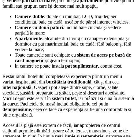
și
vedere parțială la mare
, precum și
apartamente
potrivite pentru
familii sau grupuri care își doresc mai mult spațiu.
Camere duble
: dotate cu minibar, LCD, frigider, aer
condiționat, baie cu cadă, uscător de păr și internet wireless;
Camere cu două paturi
: includ baie cu cadă și vedere
parțială la mare;
Apartamente
: alcătuite din living cu canapea extensibilă și
dormitor cu pat matrimonial, baie cu cadă, fără balcon și fără
vedere la mare;
Toate camerele sunt echipate cu
sistem de acces pe bază de
card magnetic
și geam termopan;
În camere se poate instala
pat suplimentar
, contra cost.
Restaurantul hotelului completează experiența printr-un meniu
variat, inspirat atât din
bucătăria tradițională
, cât și din cea
internațională
. Oaspeții pot alege dintre supe, ciorbe, salate
speciale, gustări, preparate la grătar, pește și deserturi apetisante.
Micul dejun este servit în sistem
bufet
, iar prânzul și cina în sistem
à
la carte
. Pachetele de masă includ obligatoriu cel puțin
demipensiune
, ceea ce face ca experiența să fie una confortabilă și
bine organizată.
Accesul la plajă este extrem de facil, iar apropierea de centrul
stațiunii permite plimbări ușoare către terase, magazine și zone de
agrement. În plus, în lunile
mai, iunie și septembrie
, parcarea este