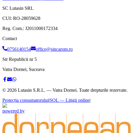
SC Lutasin SRL
CUI:
RO-28059628
Reg. Com.:
J2011000172334
Contact
0756140154
office@sincarom.ro
Str Republicii nr 5
Vatra Dornei, Suceava
©
2026
Lutasin S.R.L. — Vatra Dornei. Toate drepturile rezervate.
Protecția consumatorului
|
SOL — Litigii online
|
powered by