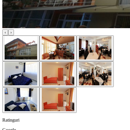
‹
›
Ratinguri
Google