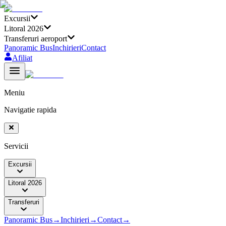
Excursii
Litoral 2026
Transferuri aeroport
Panoramic Bus
Inchirieri
Contact
Afiliat
Meniu
Navigatie rapida
Servicii
Excursii
Litoral 2026
Transferuri
Panoramic Bus
→
Inchirieri
→
Contact
→