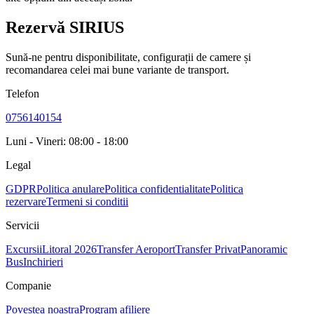
Rezervă SIRIUS
Sună-ne pentru disponibilitate, configurații de camere și
recomandarea celei mai bune variante de transport.
Telefon
0756140154
Luni - Vineri: 08:00 - 18:00
Legal
GDPR
Politica anulare
Politica confidentialitate
Politica
rezervare
Termeni si conditii
Servicii
Excursii
Litoral 2026
Transfer Aeroport
Transfer Privat
Panoramic
Bus
Inchirieri
Companie
Povestea noastra
Program afiliere