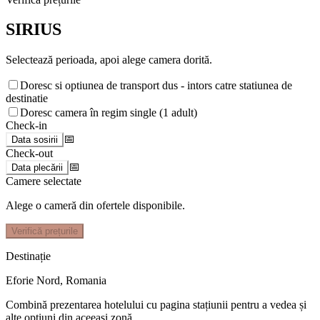
SIRIUS
Selectează perioada, apoi alege camera dorită.
Doresc si optiunea de transport dus - intors catre statiunea de
destinatie
Doresc camera în regim single (1 adult)
Check-in
📅
Data sosirii
Check-out
📅
Data plecării
Camere selectate
Alege o cameră din ofertele disponibile.
Verifică prețurile
Destinație
Eforie Nord
,
Romania
Combină prezentarea hotelului cu pagina stațiunii pentru a vedea și
alte opțiuni din aceeași zonă.