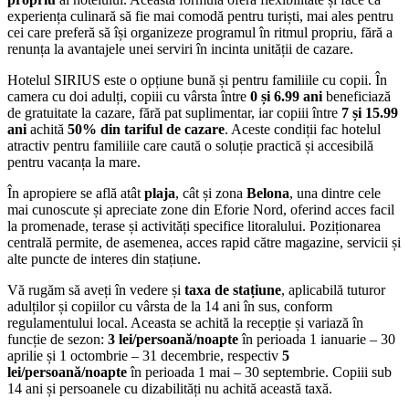
experiența culinară să fie mai comodă pentru turiști, mai ales pentru
cei care preferă să își organizeze programul în ritmul propriu, fără a
renunța la avantajele unei serviri în incinta unității de cazare.
Hotelul SIRIUS este o opțiune bună și pentru familiile cu copii. În
camera cu doi adulți, copiii cu vârsta între
0 și 6.99 ani
beneficiază
de gratuitate la cazare, fără pat suplimentar, iar copiii între
7 și 15.99
ani
achită
50% din tariful de cazare
. Aceste condiții fac hotelul
atractiv pentru familiile care caută o soluție practică și accesibilă
pentru vacanța la mare.
În apropiere se află atât
plaja
, cât și zona
Belona
, una dintre cele
mai cunoscute și apreciate zone din Eforie Nord, oferind acces facil
la promenade, terase și activități specifice litoralului. Poziționarea
centrală permite, de asemenea, acces rapid către magazine, servicii și
alte puncte de interes din stațiune.
Vă rugăm să aveți în vedere și
taxa de stațiune
, aplicabilă tuturor
adulților și copiilor cu vârsta de la 14 ani în sus, conform
regulamentului local. Aceasta se achită la recepție și variază în
funcție de sezon:
3 lei/persoană/noapte
în perioada 1 ianuarie – 30
aprilie și 1 octombrie – 31 decembrie, respectiv
5
lei/persoană/noapte
în perioada 1 mai – 30 septembrie. Copiii sub
14 ani și persoanele cu dizabilități nu achită această taxă.