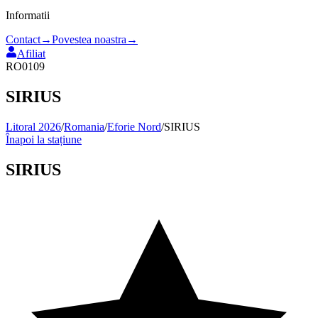
Informatii
Contact
→
Povestea noastra
→
Afiliat
RO0109
SIRIUS
Litoral 2026
/
Romania
/
Eforie Nord
/
SIRIUS
Înapoi la stațiune
SIRIUS