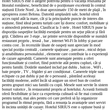
Hotel SIRIUS este o alegere potrivită pentru o vacanță relaxantă pe
litoralul românesc, beneficiind de o poziționare excelentă în centrul
stațiunii Eforie Nord , la doar aproximativ 150 de metri de plajă , în
apropierea zonei Belona. Datorită amplasării sale, hotelul oferă
acces rapid atât la mare, cât și la principalele puncte de interes din
stațiune, fiind ideal pentru turiștii care își doresc confort, mobilitate și
o atmosferă prietenoasă. Clasificat la 3 stele , Hotel SIRIUS pune la
dispoziția oaspeților facilități esențiale pentru un sejur plăcut și fără
griji. Clădirea are 3 etaje , iar printre serviciile disponibile se numără
restaurant propriu , terasă , bar , internet Wi‑Fi în lobby și parcare
contra cost . În recenziile lăsate de oaspeți sunt apreciate în mod
special poziția centrală , camerele spațioase , parcarea , micul dejun
și amabilitatea personalului , elemente care contribuie la o experiență
de cazare agreabilă. Camerele sunt amenajate pentru a oferi
funcționalitate și confort, fiind potrivite atât pentru cupluri, cât și
pentru familii. Dotările standard includ pat dublu , balcon , WiFi ,
baie proprie , TV , frigider și aer condiționat . Camerele triple sunt
echipate cu pat dublu și pat de o persoană , păstrând aceleași
facilități moderne, astfel încât să asigure un nivel bun de confort
pentru grupuri mici sau familii cu copii. Mesele sunt servite în sistem
bonuri valorice , în restaurantul propriu al hotelului. Această formulă
oferă flexibilitate și face ca experiența culinară să fie mai comodă
pentru turiști, mai ales pentru cei care preferă să își organizeze
programul în ritmul propriu, fără a renunța la avantajele unei serviri
în incinta unității de cazare. Hotelul SIRIUS este o opțiune bună și