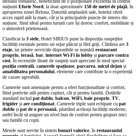
litoralul românesc, beneficiind de o poziționare excelentă în centrul
stațiunii
Eforie Nord
, la doar aproximativ
150 de metri de plajă
, în
apropierea zonei Belona. Datorită amplasării sale, hotelul oferă
acces rapid atât la mare, cât și la principalele puncte de interes din
stațiune, fiind ideal pentru turiștii care își doresc confort, mobilitate și
o atmosferă prietenoasă.
Clasificat la
3 stele
, Hotel SIRIUS pune la dispoziția oaspeților
facilități esențiale pentru un sejur plăcut și fără griji. Clădirea are
3
etaje
, iar printre serviciile disponibile se numără
restaurant
propriu
,
terasă
,
bar
,
internet Wi‑Fi în lobby
și
parcare contra
cost
. În recenziile lăsate de oaspeți sunt apreciate în mod special
poziția centrală
,
camerele spațioase
,
parcarea
,
micul dejun
și
amabilitatea personalului
, elemente care contribuie la o experiență
de cazare agreabilă.
Camerele sunt amenajate pentru a oferi funcționalitate și confort,
fiind potrivite atât pentru cupluri, cât și pentru familii. Dotările
standard includ
pat dublu
,
balcon
,
WiFi
,
baie proprie
,
TV
,
frigider
și
aer condiționat
. Camerele triple sunt echipate cu
pat
dublu
și
pat de o persoană
, păstrând aceleași facilități moderne,
astfel încât să asigure un nivel bun de confort pentru grupuri mici
sau familii cu copii.
Mesele sunt servite în sistem
bonuri valorice
, în
restaurantul
propriu
al hotelului. Această formulă oferă flexibilitate și face ca