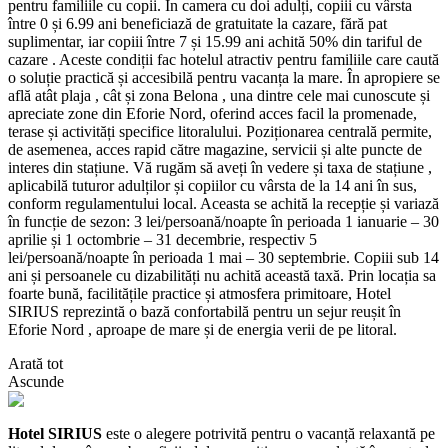
pentru familiile cu copii. În camera cu doi adulți, copiii cu vârsta
între 0 și 6.99 ani beneficiază de gratuitate la cazare, fără pat
suplimentar, iar copiii între 7 și 15.99 ani achită 50% din tariful de
cazare . Aceste condiții fac hotelul atractiv pentru familiile care caută
o soluție practică și accesibilă pentru vacanța la mare. În apropiere se
află atât plaja , cât și zona Belona , una dintre cele mai cunoscute și
apreciate zone din Eforie Nord, oferind acces facil la promenade,
terase și activități specifice litoralului. Poziționarea centrală permite,
de asemenea, acces rapid către magazine, servicii și alte puncte de
interes din stațiune. Vă rugăm să aveți în vedere și taxa de stațiune ,
aplicabilă tuturor adulților și copiilor cu vârsta de la 14 ani în sus,
conform regulamentului local. Aceasta se achită la recepție și variază
în funcție de sezon: 3 lei/persoană/noapte în perioada 1 ianuarie – 30
aprilie și 1 octombrie – 31 decembrie, respectiv 5
lei/persoană/noapte în perioada 1 mai – 30 septembrie. Copiii sub 14
ani și persoanele cu dizabilități nu achită această taxă. Prin locația sa
foarte bună, facilitățile practice și atmosfera primitoare, Hotel
SIRIUS reprezintă o bază confortabilă pentru un sejur reușit în
Eforie Nord , aproape de mare și de energia verii de pe litoral.
Arată tot
Ascunde
Hotel SIRIUS
este o alegere potrivită pentru o vacanță relaxantă pe