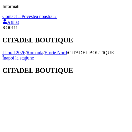
Informatii
Contact
→
Povestea noastra
→
Afiliat
RO0111
CITADEL BOUTIQUE
Litoral 2026
/
Romania
/
Eforie Nord
/
CITADEL BOUTIQUE
Înapoi la stațiune
CITADEL BOUTIQUE