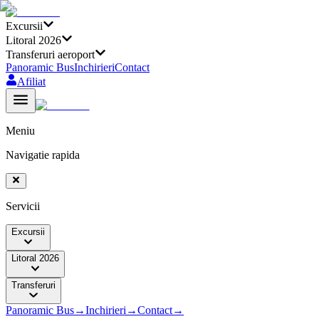
Excursii
Litoral 2026
Transferuri aeroport
Panoramic Bus
Inchirieri
Contact
Afiliat
Meniu
Navigatie rapida
Servicii
Excursii
Litoral 2026
Transferuri
Panoramic Bus
→
Inchirieri
→
Contact
→