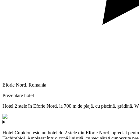
Eforie Nord
,
Romania
Prezentare hotel
Hotel 2 stele în Eforie Nord, la 700 m de plajă, cu piscină, grădină, Wi
Hotel Cupidon este un hotel de 2 stele din Eforie Nord, apreciat pentru
Techirghiol. Amplasat într-o zonă liniștită, cu vecinătăți cunoscute pre