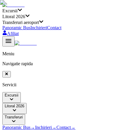
Excursii
Litoral 2026
Transferuri aeroport
Panoramic Bus
Inchirieri
Contact
Afiliat
Meniu
Navigatie rapida
Servicii
Excursii
Litoral 2026
Transferuri
Panoramic Bus
→
Inchirieri
→
Contact
→