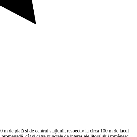
m de plajă și de centrul stațiunii, respectiv la circa 100 m de lacul
 promenadă, cât și către punctele de interes ale litoralului românesc.