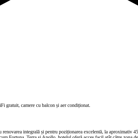
Fi gratuit, camere cu balcon și aer condiționat.
 renovarea integrală și pentru poziționarea excelentă, la aproximativ 450 
cum Fortuna, Terra și Apollo, hotelul oferă acces facil atât către zona de