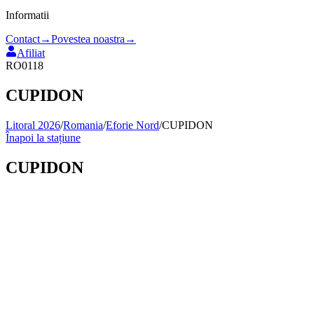
Informatii
Contact
→
Povestea noastra
→
Afiliat
RO0118
CUPIDON
Litoral 2026
/
Romania
/
Eforie Nord
/
CUPIDON
Înapoi la stațiune
CUPIDON