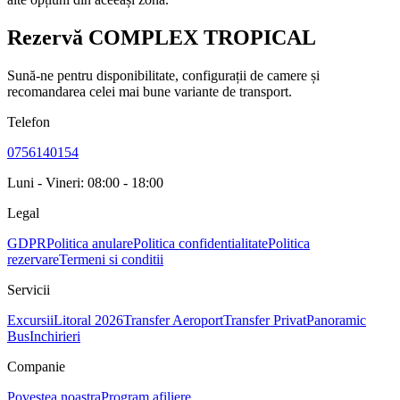
Rezervă COMPLEX TROPICAL
Sună-ne pentru disponibilitate, configurații de camere și
recomandarea celei mai bune variante de transport.
Telefon
0756140154
Luni - Vineri: 08:00 - 18:00
Legal
GDPR
Politica anulare
Politica confidentialitate
Politica
rezervare
Termeni si conditii
Servicii
Excursii
Litoral 2026
Transfer Aeroport
Transfer Privat
Panoramic
Bus
Inchirieri
Companie
Povestea noastra
Program afiliere