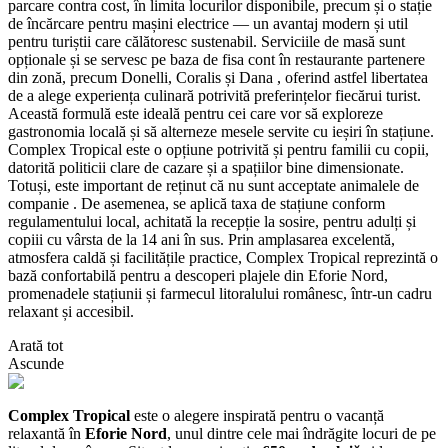
parcare contra cost, în limita locurilor disponibile, precum și o stație
de încărcare pentru mașini electrice — un avantaj modern și util
pentru turiștii care călătoresc sustenabil. Serviciile de masă sunt
opționale și se servesc pe baza de fisa cont în restaurante partenere
din zonă, precum Donelli, Coralis și Dana , oferind astfel libertatea
de a alege experiența culinară potrivită preferințelor fiecărui turist.
Această formulă este ideală pentru cei care vor să exploreze
gastronomia locală și să alterneze mesele servite cu ieșiri în stațiune.
Complex Tropical este o opțiune potrivită și pentru familii cu copii,
datorită politicii clare de cazare și a spațiilor bine dimensionate.
Totuși, este important de reținut că nu sunt acceptate animalele de
companie . De asemenea, se aplică taxa de stațiune conform
regulamentului local, achitată la recepție la sosire, pentru adulți și
copiii cu vârsta de la 14 ani în sus. Prin amplasarea excelentă,
atmosfera caldă și facilitățile practice, Complex Tropical reprezintă o
bază confortabilă pentru a descoperi plajele din Eforie Nord,
promenadele stațiunii și farmecul litoralului românesc, într-un cadru
relaxant și accesibil.
Arată tot
Ascunde
Complex Tropical
este o alegere inspirată pentru o vacanță
relaxantă în
Eforie Nord
, unul dintre cele mai îndrăgite locuri de pe