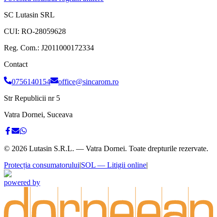
SC Lutasin SRL
CUI:
RO-28059628
Reg. Com.:
J2011000172334
Contact
0756140154
office@sincarom.ro
Str Republicii nr 5
Vatra Dornei, Suceava
©
2026
Lutasin S.R.L. — Vatra Dornei. Toate drepturile rezervate.
Protecția consumatorului
|
SOL — Litigii online
|
powered by