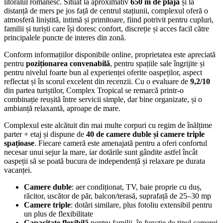
litoralul românesc. Situat la aproximativ
650 m de plajă
și la
distanță de mers pe jos față de centrul stațiunii, complexul oferă o
atmosferă liniștită, intimă și primitoare, fiind potrivit pentru cupluri,
familii și turiști care își doresc confort, discreție și acces facil către
principalele puncte de interes din zonă.
Conform informațiilor disponibile online, proprietatea este apreciată
pentru
poziționarea convenabilă
, pentru spațiile sale îngrijite și
pentru nivelul foarte bun al experienței oferite oaspeților, aspect
reflectat și în scorul excelent din recenzii. Cu o evaluare de
9,2/10
din partea turiștilor, Complex Tropical se remarcă printr-o
combinație reușită între servicii simple, dar bine organizate, și o
ambianță relaxantă, aproape de mare.
Complexul este alcătuit din mai multe corpuri cu regim de înălțime
parter + etaj și dispune de
40 de camere duble și camere triple
spațioase
. Fiecare cameră este amenajată pentru a oferi confortul
necesar unui sejur la mare, iar dotările sunt gândite astfel încât
oaspeții să se poată bucura de independență și relaxare pe durata
vacanței.
Camere duble
: aer condiționat, TV, baie proprie cu duș,
răcitor, uscător de păr, balcon/terasă, suprafață de 25–30 mp
Camere triple
: dotări similare, plus fotoliu extensibil pentru
un plus de flexibilitate
Capacitate flexibilă
pentru familii, în funcție de tipul camerei