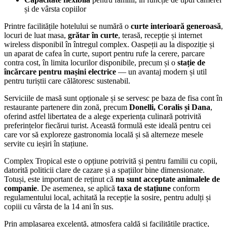
și de vârsta copiilor
Printre facilitățile hotelului se numără o
curte interioară generoasă
,
locuri de luat masa,
grătar în curte
, terasă, recepție și internet
wireless disponibil în întregul complex. Oaspeții au la dispoziție și
un aparat de cafea în curte, suport pentru rufe la cerere, parcare
contra cost, în limita locurilor disponibile, precum și o
stație de
încărcare pentru mașini electrice
— un avantaj modern și util
pentru turiștii care călătoresc sustenabil.
Serviciile de masă sunt opționale și se servesc pe baza de fisa cont în
restaurante partenere din zonă, precum
Donelli, Coralis și Dana
,
oferind astfel libertatea de a alege experiența culinară potrivită
preferințelor fiecărui turist. Această formulă este ideală pentru cei
care vor să exploreze gastronomia locală și să alterneze mesele
servite cu ieșiri în stațiune.
Complex Tropical este o opțiune potrivită și pentru familii cu copii,
datorită politicii clare de cazare și a spațiilor bine dimensionate.
Totuși, este important de reținut că
nu sunt acceptate animalele de
companie
. De asemenea, se aplică
taxa de stațiune
conform
regulamentului local, achitată la recepție la sosire, pentru adulți și
copiii cu vârsta de la 14 ani în sus.
Prin amplasarea excelentă, atmosfera caldă și facilitățile practice,