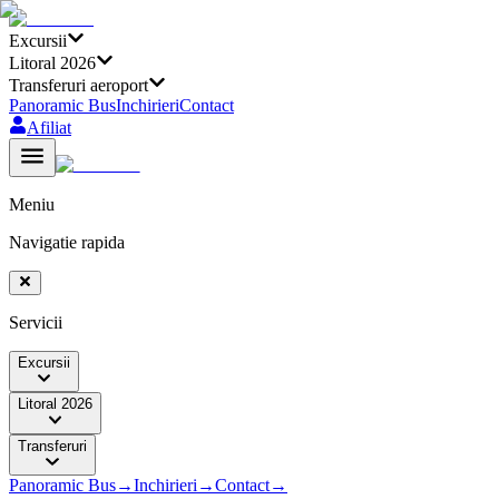
Excursii
Litoral 2026
Transferuri aeroport
Panoramic Bus
Inchirieri
Contact
Afiliat
Meniu
Navigatie rapida
Servicii
Excursii
Litoral 2026
Transferuri
Panoramic Bus
→
Inchirieri
→
Contact
→