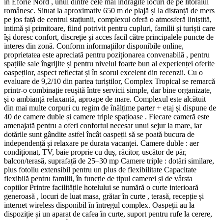
în Eforie Nord , unul dintre cele mai îndrăgite locuri de pe litoralul
românesc. Situat la aproximativ 650 m de plajă și la distanță de mers
pe jos față de centrul stațiunii, complexul oferă o atmosferă liniștită,
intimă și primitoare, fiind potrivit pentru cupluri, familii și turiști care
își doresc confort, discreție și acces facil către principalele puncte de
interes din zonă. Conform informațiilor disponibile online,
proprietatea este apreciată pentru poziționarea convenabilă , pentru
spațiile sale îngrijite și pentru nivelul foarte bun al experienței oferite
oaspeților, aspect reflectat și în scorul excelent din recenzii. Cu o
evaluare de 9,2/10 din partea turiștilor, Complex Tropical se remarcă
printr-o combinație reușită între servicii simple, dar bine organizate,
și o ambianță relaxantă, aproape de mare. Complexul este alcătuit
din mai multe corpuri cu regim de înălțime parter + etaj și dispune de
40 de camere duble și camere triple spațioase . Fiecare cameră este
amenajată pentru a oferi confortul necesar unui sejur la mare, iar
dotările sunt gândite astfel încât oaspeții să se poată bucura de
independență și relaxare pe durata vacanței. Camere duble : aer
condiționat, TV, baie proprie cu duș, răcitor, uscător de păr,
balcon/terasă, suprafață de 25–30 mp Camere triple : dotări similare,
plus fotoliu extensibil pentru un plus de flexibilitate Capacitate
flexibilă pentru familii, în funcție de tipul camerei și de vârsta
copiilor Printre facilitățile hotelului se numără o curte interioară
generoasă , locuri de luat masa, grătar în curte , terasă, recepție și
internet wireless disponibil în întregul complex. Oaspeții au la
dispoziție și un aparat de cafea în curte, suport pentru rufe la cerere,