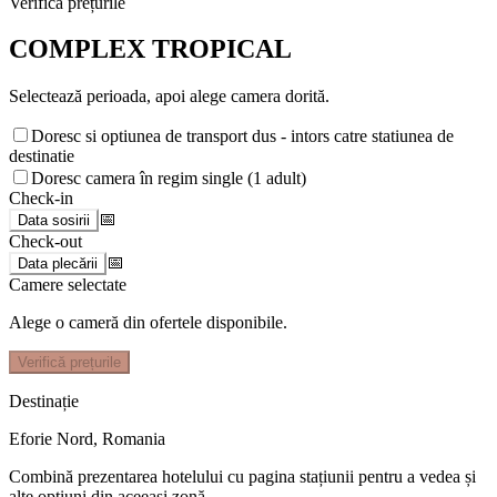
Verifică prețurile
COMPLEX TROPICAL
Selectează perioada, apoi alege camera dorită.
Doresc si optiunea de transport dus - intors catre statiunea de
destinatie
Doresc camera în regim single (1 adult)
Check-in
📅
Data sosirii
Check-out
📅
Data plecării
Camere selectate
Alege o cameră din ofertele disponibile.
Verifică prețurile
Destinație
Eforie Nord
,
Romania
Combină prezentarea hotelului cu pagina stațiunii pentru a vedea și
alte opțiuni din aceeași zonă.