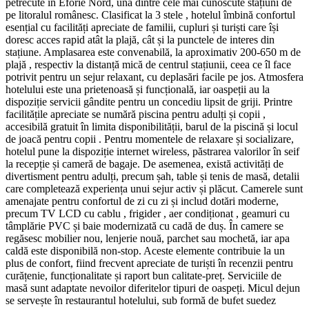
petrecute în Eforie Nord, una dintre cele mai cunoscute stațiuni de
pe litoralul românesc. Clasificat la 3 stele , hotelul îmbină confortul
esențial cu facilități apreciate de familii, cupluri și turiști care își
doresc acces rapid atât la plajă, cât și la punctele de interes din
stațiune. Amplasarea este convenabilă, la aproximativ 200-650 m de
plajă , respectiv la distanță mică de centrul stațiunii, ceea ce îl face
potrivit pentru un sejur relaxant, cu deplasări facile pe jos. Atmosfera
hotelului este una prietenoasă și funcțională, iar oaspeții au la
dispoziție servicii gândite pentru un concediu lipsit de griji. Printre
facilitățile apreciate se numără piscina pentru adulți și copii ,
accesibilă gratuit în limita disponibilității, barul de la piscină și locul
de joacă pentru copii . Pentru momentele de relaxare și socializare,
hotelul pune la dispoziție internet wireless, păstrarea valorilor în seif
la recepție și cameră de bagaje. De asemenea, există activități de
divertisment pentru adulți, precum șah, table și tenis de masă, detalii
care completează experiența unui sejur activ și plăcut. Camerele sunt
amenajate pentru confortul de zi cu zi și includ dotări moderne,
precum TV LCD cu cablu , frigider , aer condiționat , geamuri cu
tâmplărie PVC și baie modernizată cu cadă de duș. În camere se
regăsesc mobilier nou, lenjerie nouă, parchet sau mochetă, iar apa
caldă este disponibilă non-stop. Aceste elemente contribuie la un
plus de confort, fiind frecvent apreciate de turiști în recenzii pentru
curățenie, funcționalitate și raport bun calitate-preț. Serviciile de
masă sunt adaptate nevoilor diferitelor tipuri de oaspeți. Micul dejun
se servește în restaurantul hotelului, sub formă de bufet suedez