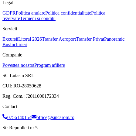
Legal
GDPR
Politica anulare
Politica confidentialitate
Politica
rezervare
Termeni si conditii
Servicii
Excursii
Litoral 2026
Transfer Aeroport
Transfer Privat
Panoramic
Bus
Inchirieri
Companie
Povestea noastra
Program afiliere
SC Lutasin SRL
CUI:
RO-28059628
Reg. Com.:
J2011000172334
Contact
0756140154
office@sincarom.ro
Str Republicii nr 5