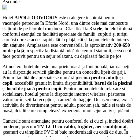
Ascunde
Hotel
APOLLO OVICRIS
este o alegere inspirată pentru
vacanțele petrecute în Eforie Nord, una dintre cele mai cunoscute
stațiuni de pe litoralul românesc. Clasificat la
3 stele
, hotelul îmbină
confortul esențial cu facilități apreciate de familii, cupluri și turiști
care își doresc acces rapid atât la plajă, cât și la punctele de interes
din stațiune. Amplasarea este convenabilă, la aproximativ
200-650
m de plajă
, respectiv la distanță mică de centrul stațiunii, ceea ce îl
face potrivit pentru un sejur relaxant, cu deplasări facile pe jos.
Atmosfera hotelului este una prietenoasă și funcțională, iar oaspeții
au la dispoziție servicii gândite pentru un concediu lipsit de griji.
Printre facilitățile apreciate se numără
piscina pentru adulți și
copii
, accesibilă gratuit în limita disponibilității,
barul de la piscină
și
locul de joacă pentru copii
. Pentru momentele de relaxare și
socializare, hotelul pune la dispoziție internet wireless, păstrarea
valorilor în seif la recepție și cameră de bagaje. De asemenea, există
activități de divertisment pentru adulți, precum șah, table și tenis de
masă, detalii care completează experiența unui sejur activ și plăcut.
Camerele sunt amenajate pentru confortul de zi cu zi și includ dotări
moderne, precum
TV LCD cu cablu
,
frigider
,
aer condiționat
,
geamuri cu tâmplărie PVC și baie modernizată cu cadă de duș. În