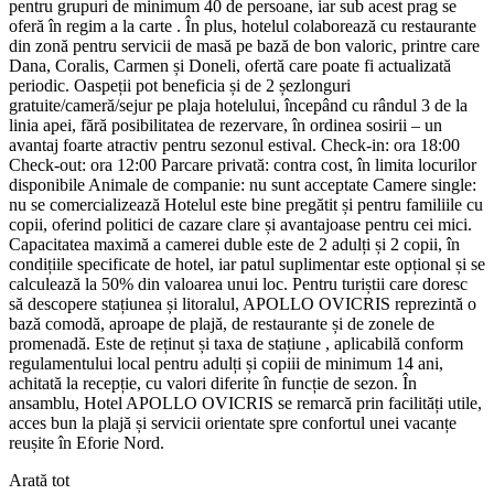
pentru grupuri de minimum 40 de persoane, iar sub acest prag se
oferă în regim a la carte . În plus, hotelul colaborează cu restaurante
din zonă pentru servicii de masă pe bază de bon valoric, printre care
Dana, Coralis, Carmen și Doneli, ofertă care poate fi actualizată
periodic. Oaspeții pot beneficia și de 2 șezlonguri
gratuite/cameră/sejur pe plaja hotelului, începând cu rândul 3 de la
linia apei, fără posibilitatea de rezervare, în ordinea sosirii – un
avantaj foarte atractiv pentru sezonul estival. Check-in: ora 18:00
Check-out: ora 12:00 Parcare privată: contra cost, în limita locurilor
disponibile Animale de companie: nu sunt acceptate Camere single:
nu se comercializează Hotelul este bine pregătit și pentru familiile cu
copii, oferind politici de cazare clare și avantajoase pentru cei mici.
Capacitatea maximă a camerei duble este de 2 adulți și 2 copii, în
condițiile specificate de hotel, iar patul suplimentar este opțional și se
calculează la 50% din valoarea unui loc. Pentru turiștii care doresc
să descopere stațiunea și litoralul, APOLLO OVICRIS reprezintă o
bază comodă, aproape de plajă, de restaurante și de zonele de
promenadă. Este de reținut și taxa de stațiune , aplicabilă conform
regulamentului local pentru adulți și copiii de minimum 14 ani,
achitată la recepție, cu valori diferite în funcție de sezon. În
ansamblu, Hotel APOLLO OVICRIS se remarcă prin facilități utile,
acces bun la plajă și servicii orientate spre confortul unei vacanțe
reușite în Eforie Nord.
Arată tot