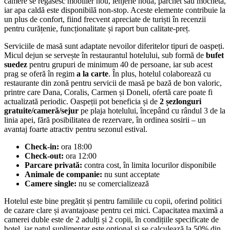
camere se regăsesc mobilier nou, lenjerie nouă, parchet sau mochetă,
iar apa caldă este disponibilă non-stop. Aceste elemente contribuie la
un plus de confort, fiind frecvent apreciate de turiști în recenzii
pentru curățenie, funcționalitate și raport bun calitate-preț.
Serviciile de masă sunt adaptate nevoilor diferitelor tipuri de oaspeți.
Micul dejun se servește în restaurantul hotelului, sub formă de
bufet
suedez
pentru grupuri de minimum 40 de persoane, iar sub acest
prag se oferă în regim
a la carte
. În plus, hotelul colaborează cu
restaurante din zonă pentru servicii de masă pe bază de bon valoric,
printre care Dana, Coralis, Carmen și Doneli, ofertă care poate fi
actualizată periodic. Oaspeții pot beneficia și de
2 șezlonguri
gratuite/cameră/sejur
pe plaja hotelului, începând cu rândul 3 de la
linia apei, fără posibilitatea de rezervare, în ordinea sosirii – un
avantaj foarte atractiv pentru sezonul estival.
Check-in:
ora 18:00
Check-out:
ora 12:00
Parcare privată:
contra cost, în limita locurilor disponibile
Animale de companie:
nu sunt acceptate
Camere single:
nu se comercializează
Hotelul este bine pregătit și pentru familiile cu copii, oferind politici
de cazare clare și avantajoase pentru cei mici. Capacitatea maximă a
camerei duble este de 2 adulți și 2 copii, în condițiile specificate de
hotel, iar patul suplimentar este opțional și se calculează la 50% din