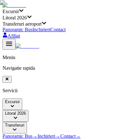
Excursii
Litoral 2026
Transferuri aeroport
Panoramic Bus
Inchirieri
Contact
Afiliat
Meniu
Navigatie rapida
Servicii
Excursii
Litoral 2026
Transferuri
Panoramic Bus
→
Inchirieri
→
Contact
→