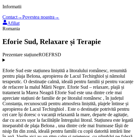
Informatii
Contact
→
Povestea noastra
→
Afiliat
Romania
Eforie Sud, Relaxare și Terapie
Prezentare stațiune
ROEFRSD
Eforie Sud este stațiunea liniștită a litoralului românesc, renumită
pentru plaja Belona, apropierea de Lacul Techirghiol și nămolul
terapeutic. O destinație calmă, ideală pentru familii și pentru vacanțe
de refacere la malul Mării Negre. Eforie Sud – relaxare, plajă și
tratament la Marea Neagră Eforie Sud este una dintre cele mai
apreciate stațiuni de familie de pe litoralul românesc , în județul
Constanța, recunoscută pentru atmosfera liniștită, plajele întinse și
apropierea de Lacul Techirghiol . Este o destinație potrivită pentru
cei care își doresc o vacanță relaxantă la mare, departe de agitație,
dar cu acces ușor la facilitățile întregului litoral. Stațiunea este legată
inseparabil de plaja Belona , una dintre cele mai frumoase fâșii de
nisip fin din zonă, ideală pentru familii cu copii datorită intrării line
în apă. Verile aici au un ritm calm și prietenos, cu plimbări pe faleză,