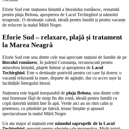
Eforie Sud este stațiunea liniștită a litoralului românesc, renumită
pentru plaja Belona, apropierea de Lacul Techirghiol și nămolul
terapeutic. O destinație calmă, ideală pentru familii și pentru vacanțe
de refacere la malul Mării Negre.
Eforie Sud – relaxare, plajă și tratament
la Marea Neagră
Eforie Sud este una dintre cele mai apreciate stațiuni de familie de pe
litoralul românesc
, în județul Constanța, recunoscută pentru
atmosfera liniștită, plajele întinse și apropierea de
Lacul
Techirghiol
. Este o destinație potrivită pentru cei care își doresc o
vacanță relaxantă la mare, departe de agitație, dar cu acces ușor la
facilitățile întregului litoral.
Stațiunea este legată inseparabil de
plaja Belona
, una dintre cele
mai frumoase fâșii de nisip fin din zonă, ideală pentru familii cu
copii datorită intrării line în apă. Verile aici au un ritm calm și
prietenos, cu plimbări pe faleză, terase liniștite și apusuri
spectaculoase la malul Mării Negre.
Un atu major al stațiunii este
nămolul sapropelic de la Lacul
Techirghiol
, renumit pentru efectele sale terapeutice. Mulți turiști