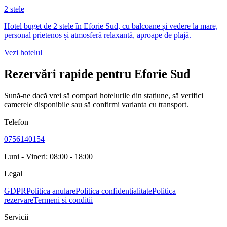
2 stele
Hotel buget de 2 stele în Eforie Sud, cu balcoane și vedere la mare,
personal prietenos și atmosferă relaxantă, aproape de plajă.
Vezi hotelul
Rezervări rapide pentru Eforie Sud
Sună-ne dacă vrei să compari hotelurile din stațiune, să verifici
camerele disponibile sau să confirmi varianta cu transport.
Telefon
0756140154
Luni - Vineri: 08:00 - 18:00
Legal
GDPR
Politica anulare
Politica confidentialitate
Politica
rezervare
Termeni si conditii
Servicii