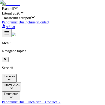
Excursii
Litoral 2026
Transferuri aeroport
Panoramic Bus
Inchirieri
Contact
Afiliat
Meniu
Navigatie rapida
Servicii
Excursii
Litoral 2026
Transferuri
Panoramic Bus
→
Inchirieri
→
Contact
→