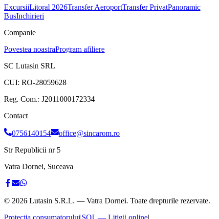
Excursii
Litoral 2026
Transfer Aeroport
Transfer Privat
Panoramic
Bus
Inchirieri
Companie
Povestea noastra
Program afiliere
SC Lutasin SRL
CUI:
RO-28059628
Reg. Com.:
J2011000172334
Contact
0756140154
office@sincarom.ro
Str Republicii nr 5
Vatra Dornei, Suceava
©
2026
Lutasin S.R.L. — Vatra Dornei. Toate drepturile rezervate.
Protecția consumatorului
|
SOL — Litigii online
|