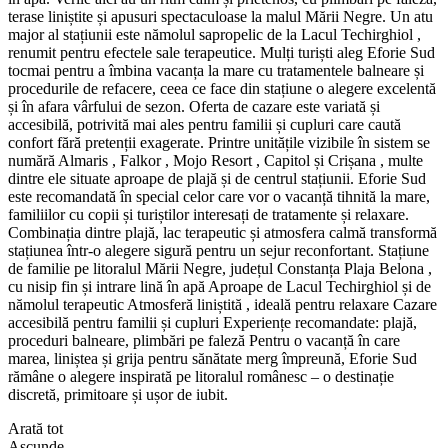
terase liniștite și apusuri spectaculoase la malul Mării Negre. Un atu
major al stațiunii este nămolul sapropelic de la Lacul Techirghiol ,
renumit pentru efectele sale terapeutice. Mulți turiști aleg Eforie Sud
tocmai pentru a îmbina vacanța la mare cu tratamentele balneare și
procedurile de refacere, ceea ce face din stațiune o alegere excelentă
și în afara vârfului de sezon. Oferta de cazare este variată și
accesibilă, potrivită mai ales pentru familii și cupluri care caută
confort fără pretenții exagerate. Printre unitățile vizibile în sistem se
numără Almaris , Falkor , Mojo Resort , Capitol și Crișana , multe
dintre ele situate aproape de plajă și de centrul stațiunii. Eforie Sud
este recomandată în special celor care vor o vacanță tihnită la mare,
familiilor cu copii și turiștilor interesați de tratamente și relaxare.
Combinația dintre plajă, lac terapeutic și atmosfera calmă transformă
stațiunea într-o alegere sigură pentru un sejur reconfortant. Stațiune
de familie pe litoralul Mării Negre, județul Constanța Plaja Belona ,
cu nisip fin și intrare lină în apă Aproape de Lacul Techirghiol și de
nămolul terapeutic Atmosferă liniștită , ideală pentru relaxare Cazare
accesibilă pentru familii și cupluri Experiențe recomandate: plajă,
proceduri balneare, plimbări pe faleză Pentru o vacanță în care
marea, liniștea și grija pentru sănătate merg împreună, Eforie Sud
rămâne o alegere inspirată pe litoralul românesc – o destinație
discretă, primitoare și ușor de iubit.
Arată tot
Ascunde