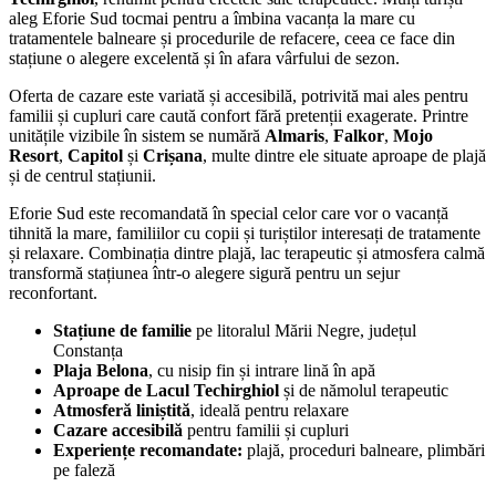
aleg Eforie Sud tocmai pentru a îmbina vacanța la mare cu
tratamentele balneare și procedurile de refacere, ceea ce face din
stațiune o alegere excelentă și în afara vârfului de sezon.
Oferta de cazare este variată și accesibilă, potrivită mai ales pentru
familii și cupluri care caută confort fără pretenții exagerate. Printre
unitățile vizibile în sistem se numără
Almaris
,
Falkor
,
Mojo
Resort
,
Capitol
și
Crișana
, multe dintre ele situate aproape de plajă
și de centrul stațiunii.
Eforie Sud este recomandată în special celor care vor o vacanță
tihnită la mare, familiilor cu copii și turiștilor interesați de tratamente
și relaxare. Combinația dintre plajă, lac terapeutic și atmosfera calmă
transformă stațiunea într-o alegere sigură pentru un sejur
reconfortant.
Stațiune de familie
pe litoralul Mării Negre, județul
Constanța
Plaja Belona
, cu nisip fin și intrare lină în apă
Aproape de Lacul Techirghiol
și de nămolul terapeutic
Atmosferă liniștită
, ideală pentru relaxare
Cazare accesibilă
pentru familii și cupluri
Experiențe recomandate:
plajă, proceduri balneare, plimbări
pe faleză