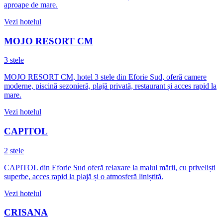
aproape de mare.
Vezi hotelul
MOJO RESORT CM
3 stele
MOJO RESORT CM, hotel 3 stele din Eforie Sud, oferă camere
moderne, piscină sezonieră, plajă privată, restaurant și acces rapid la
mare.
Vezi hotelul
CAPITOL
2 stele
CAPITOL din Eforie Sud oferă relaxare la malul mării, cu priveliști
superbe, acces rapid la plajă și o atmosferă liniștită.
Vezi hotelul
CRISANA