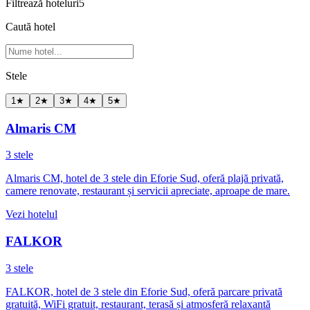
Filtrează hoteluri
5
Caută hotel
Stele
1
★
2
★
3
★
4
★
5
★
Almaris CM
3 stele
Almaris CM, hotel de 3 stele din Eforie Sud, oferă plajă privată,
camere renovate, restaurant și servicii apreciate, aproape de mare.
Vezi hotelul
FALKOR
3 stele
FALKOR, hotel de 3 stele din Eforie Sud, oferă parcare privată
gratuită, WiFi gratuit, restaurant, terasă și atmosferă relaxantă