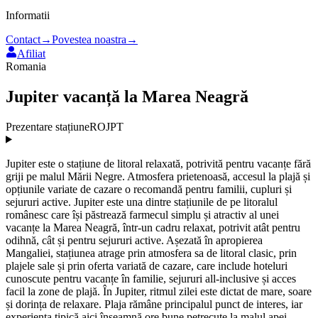
Informatii
Contact
→
Povestea noastra
→
Afiliat
Romania
Jupiter vacanță la Marea Neagră
Prezentare stațiune
ROJPT
Jupiter este o stațiune de litoral relaxată, potrivită pentru vacanțe fără
griji pe malul Mării Negre. Atmosfera prietenoasă, accesul la plajă și
opțiunile variate de cazare o recomandă pentru familii, cupluri și
sejururi active. Jupiter este una dintre stațiunile de pe litoralul
românesc care își păstrează farmecul simplu și atractiv al unei
vacanțe la Marea Neagră, într-un cadru relaxat, potrivit atât pentru
odihnă, cât și pentru sejururi active. Așezată în apropierea
Mangaliei, stațiunea atrage prin atmosfera sa de litoral clasic, prin
plajele sale și prin oferta variată de cazare, care include hoteluri
cunoscute pentru vacanțe în familie, sejururi all-inclusive și acces
facil la zone de plajă. În Jupiter, ritmul zilei este dictat de mare, soare
și dorința de relaxare. Plaja rămâne principalul punct de interes, iar
experiența tipică aici înseamnă ore bune petrecute la malul apei,