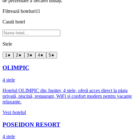
de prezentare a fiecărei unități.
Filtrează hoteluri
11
Caută hotel
Stele
1
★
2
★
3
★
4
★
5
★
OLIMPIC
4 stele
Hotelul OLIMPIC din Jupiter, 4 stele, oferă acces direct la plaja
privată, piscină, restaurant, WiFi și confort modern pentru vacanțe
relaxante.
Vezi hotelul
POSEIDON RESORT
4 stele