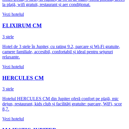
la plajă, wifi gratuit, restaurant și aer condiționat.
Vezi hotelul
ELIXIRUM CM
3 stele
Hotel de 3 stele în Jupiter, cu rating 9.2, parcare și Wi‑Fi gratuite,
camere familiale, accesibil, confortabil și ideal pentru sejururi
relaxante.
Vezi hotelul
HERCULES CM
3 stele
Hotelul HERCULES CM din Jupiter oferă confort pe plajă, mic
dejun, restaurant, kids club și facilități gratuite: parcare, WiFi, scor
8,7.
Vezi hotelul