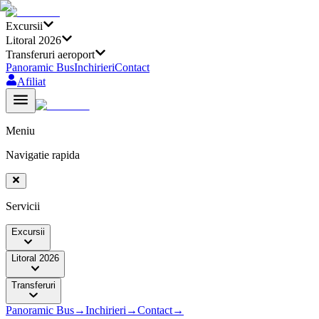
Excursii
Litoral 2026
Transferuri aeroport
Panoramic Bus
Inchirieri
Contact
Afiliat
Meniu
Navigatie rapida
Servicii
Excursii
Litoral 2026
Transferuri
Panoramic Bus
→
Inchirieri
→
Contact
→