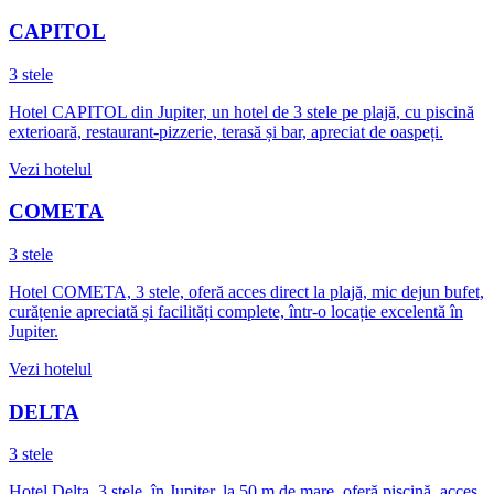
CAPITOL
3 stele
Hotel CAPITOL din Jupiter, un hotel de 3 stele pe plajă, cu piscină
exterioară, restaurant-pizzerie, terasă și bar, apreciat de oaspeți.
Vezi hotelul
COMETA
3 stele
Hotel COMETA, 3 stele, oferă acces direct la plajă, mic dejun bufet,
curățenie apreciată și facilități complete, într-o locație excelentă în
Jupiter.
Vezi hotelul
DELTA
3 stele
Hotel Delta, 3 stele, în Jupiter, la 50 m de mare, oferă piscină, acces