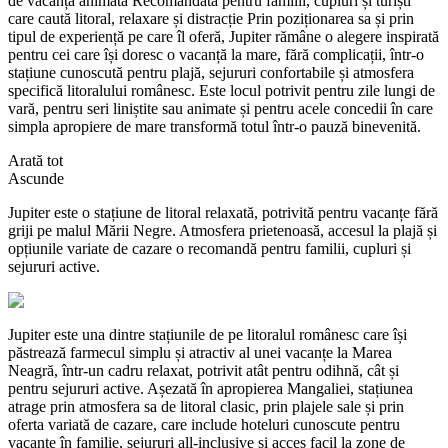
de vacanță animată Recomandată pentru familii, cupluri și turiști
care caută litoral, relaxare și distracție Prin poziționarea sa și prin
tipul de experiență pe care îl oferă, Jupiter rămâne o alegere inspirată
pentru cei care își doresc o vacanță la mare, fără complicații, într-o
stațiune cunoscută pentru plajă, sejururi confortabile și atmosfera
specifică litoralului românesc. Este locul potrivit pentru zile lungi de
vară, pentru seri liniștite sau animate și pentru acele concedii în care
simpla apropiere de mare transformă totul într-o pauză binevenită.
Arată tot
Ascunde
Jupiter este o stațiune de litoral relaxată, potrivită pentru vacanțe fără
griji pe malul Mării Negre. Atmosfera prietenoasă, accesul la plajă și
opțiunile variate de cazare o recomandă pentru familii, cupluri și
sejururi active.
Jupiter este una dintre stațiunile de pe litoralul românesc care își
păstrează farmecul simplu și atractiv al unei vacanțe la Marea
Neagră, într-un cadru relaxat, potrivit atât pentru odihnă, cât și
pentru sejururi active. Așezată în apropierea Mangaliei, stațiunea
atrage prin atmosfera sa de litoral clasic, prin plajele sale și prin
oferta variată de cazare, care include hoteluri cunoscute pentru
vacanțe în familie, sejururi all-inclusive și acces facil la zone de