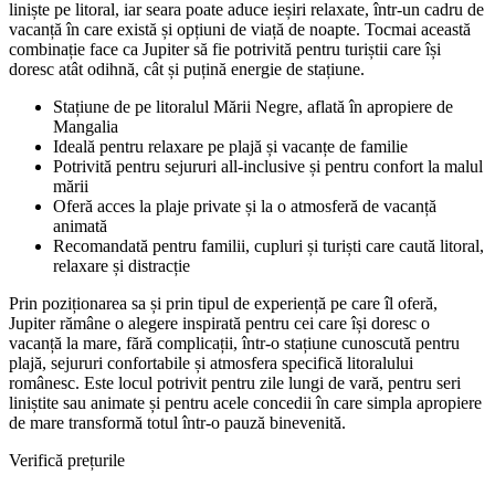
liniște pe litoral, iar seara poate aduce ieșiri relaxate, într-un cadru de
vacanță în care există și opțiuni de viață de noapte. Tocmai această
combinație face ca Jupiter să fie potrivită pentru turiștii care își
doresc atât odihnă, cât și puțină energie de stațiune.
Stațiune de pe litoralul Mării Negre, aflată în apropiere de
Mangalia
Ideală pentru relaxare pe plajă și vacanțe de familie
Potrivită pentru sejururi all-inclusive și pentru confort la malul
mării
Oferă acces la plaje private și la o atmosferă de vacanță
animată
Recomandată pentru familii, cupluri și turiști care caută litoral,
relaxare și distracție
Prin poziționarea sa și prin tipul de experiență pe care îl oferă,
Jupiter rămâne o alegere inspirată pentru cei care își doresc o
vacanță la mare, fără complicații, într-o stațiune cunoscută pentru
plajă, sejururi confortabile și atmosfera specifică litoralului
românesc. Este locul potrivit pentru zile lungi de vară, pentru seri
liniștite sau animate și pentru acele concedii în care simpla apropiere
de mare transformă totul într-o pauză binevenită.
Verifică prețurile