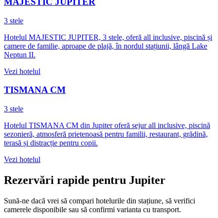
MAJESTIC JUPITER
3 stele
Hotelul MAJESTIC JUPITER, 3 stele, oferă all inclusive, piscină și
camere de familie, aproape de plajă, în nordul stațiunii, lângă Lake
Neptun II.
Vezi hotelul
TISMANA CM
3 stele
Hotelul TISMANA CM din Jupiter oferă sejur all inclusive, piscină
sezonieră, atmosferă prietenoasă pentru familii, restaurant, grădină,
terasă și distracție pentru copii.
Vezi hotelul
Rezervări rapide pentru Jupiter
Sună-ne dacă vrei să compari hotelurile din stațiune, să verifici
camerele disponibile sau să confirmi varianta cu transport.