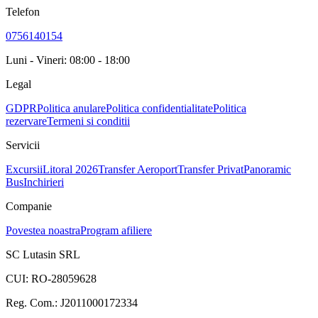
Telefon
0756140154
Luni - Vineri: 08:00 - 18:00
Legal
GDPR
Politica anulare
Politica confidentialitate
Politica
rezervare
Termeni si conditii
Servicii
Excursii
Litoral 2026
Transfer Aeroport
Transfer Privat
Panoramic
Bus
Inchirieri
Companie
Povestea noastra
Program afiliere
SC Lutasin SRL
CUI:
RO-28059628
Reg. Com.:
J2011000172334