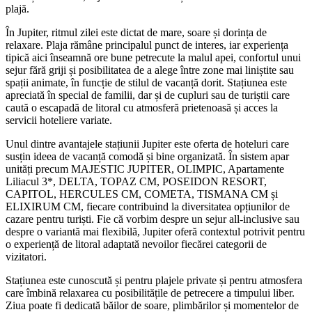
plajă.
În Jupiter, ritmul zilei este dictat de mare, soare și dorința de
relaxare. Plaja rămâne principalul punct de interes, iar experiența
tipică aici înseamnă ore bune petrecute la malul apei, confortul unui
sejur fără griji și posibilitatea de a alege între zone mai liniștite sau
spații animate, în funcție de stilul de vacanță dorit. Stațiunea este
apreciată în special de familii, dar și de cupluri sau de turiștii care
caută o escapadă de litoral cu atmosferă prietenoasă și acces la
servicii hoteliere variate.
Unul dintre avantajele stațiunii Jupiter este oferta de hoteluri care
susțin ideea de vacanță comodă și bine organizată. În sistem apar
unități precum MAJESTIC JUPITER, OLIMPIC, Apartamente
Liliacul 3*, DELTA, TOPAZ CM, POSEIDON RESORT,
CAPITOL, HERCULES CM, COMETA, TISMANA CM și
ELIXIRUM CM, fiecare contribuind la diversitatea opțiunilor de
cazare pentru turiști. Fie că vorbim despre un sejur all-inclusive sau
despre o variantă mai flexibilă, Jupiter oferă contextul potrivit pentru
o experiență de litoral adaptată nevoilor fiecărei categorii de
vizitatori.
Stațiunea este cunoscută și pentru plajele private și pentru atmosfera
care îmbină relaxarea cu posibilitățile de petrecere a timpului liber.
Ziua poate fi dedicată băilor de soare, plimbărilor și momentelor de