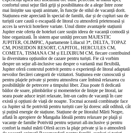
confortul unui sejur fără griji și posibilitatea de a alege între zone
mai liniștite sau spații animate, în funcție de stilul de vacanță dorit.
Stațiunea este apreciată în special de familii, dar și de cupluri sau de
turiștii care caută o escapadă de litoral cu atmosferă prietenoasă și
acces la servicii hoteliere variate. Unul dintre avantajele stațiunii
Jupiter este oferta de hoteluri care susțin ideea de vacanță comodă și
bine organizată. În sistem apar unități precum MAJESTIC
JUPITER, OLIMPIC, Apartamente Liliacul 3*, DELTA, TOPAZ
CM, POSEIDON RESORT, CAPITOL, HERCULES CM,
COMETA, TISMANA CM și ELIXIRUM CM, fiecare contribuind
la diversitatea opțiunilor de cazare pentru turiști. Fie că vorbim
despre un sejur all-inclusive sau despre o variantă mai flexibilă,
Jupiter oferă contextul potrivit pentru o experiență de litoral adaptată
nevoilor fiecărei categorii de vizitatori. Stațiunea este cunoscută și
pentru plajele private și pentru atmosfera care îmbină relaxarea cu
posibilitățile de petrecere a timpului liber. Ziua poate fi dedicată
băilor de soare, plimbărilor și momentelor de liniște pe litoral, iar
seara poate aduce ieșiri relaxate, într-un cadru de vacanță în care
există și opțiuni de viață de noapte. Tocmai această combinație face
ca Jupiter să fie potrivită pentru turiștii care își doresc atât odihnă, cât
și puțină energie de stațiune. Stațiune de pe litoralul Mării Negre,
aflată în apropiere de Mangalia Ideală pentru relaxare pe plajă și
vacanțe de familie Potrivită pentru sejururi all-inclusive și pentru
confort la malul mării Oferă acces la plaje private și la o atmosferă