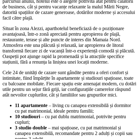
parcursul anului, hotelul este o alegere potrivită atât pentru călătorii
de business, cât și pentru vacanțe relaxante la malul Mării Negre,
datorită spațiilor de cazare generoase, dotărilor moderne și accesului
facil către plajă.
Situat în zona Alezzi, aparthotelul beneficiază de o poziționare
avantajoasă, într-o zonă apreciată pentru apropierea de plajă,
restaurante, terase și alte puncte de interes din Mamaia Nord.
Atmosfera este una plăcută și relaxată, iar apropierea de litoral
transformă fiecare zi de vacanță într-o experiență comodă și plăcută.
Oaspeții pot ajunge rapid la promenadă și la atracțiile specifice
stațiunii, fără a renunța la liniștea unei locații moderne.
Cele 24 de unități de cazare sunt gândite pentru a oferi confort și
intimitate, fiind împărțite în apartamente și studiouri spațioase, toate
cu balcoane mobilate. Fiecare spațiu este amenajat modern, cu dotări
utile pentru un sejur fără griji, iar configurațiile camerelor răspund
atât nevoilor cuplurilor, cât și familiilor sau grupurilor mici.
11 apartamente
– living cu canapea extensibilă și dormitor
cu pat matrimonial, ideale pentru familii;
10 studiouri
– cu pat dublu matrimonial, potrivite pentru
cupluri;
3 studio double
– mai spațioase, cu pat matrimonial și
canapea extensibilă, recomandate pentru 2 adulți și copii sau
pentru 3 adulți.