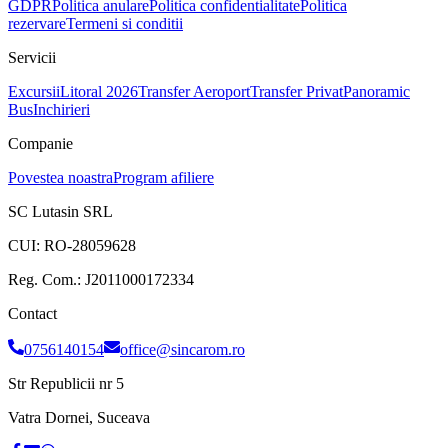
GDPR
Politica anulare
Politica confidentialitate
Politica
rezervare
Termeni si conditii
Servicii
Excursii
Litoral 2026
Transfer Aeroport
Transfer Privat
Panoramic
Bus
Inchirieri
Companie
Povestea noastra
Program afiliere
SC Lutasin SRL
CUI:
RO-28059628
Reg. Com.:
J2011000172334
Contact
0756140154
office@sincarom.ro
Str Republicii nr 5
Vatra Dornei, Suceava