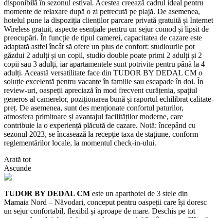
disponibilă în sezonul estival. Acestea creează cadrul ideal pentru
momente de relaxare după o zi petrecută pe plajă. De asemenea,
hotelul pune la dispoziția clienților parcare privată gratuită și Internet
Wireless gratuit, aspecte esențiale pentru un sejur comod și lipsit de
preocupări. În funcție de tipul camerei, capacitatea de cazare este
adaptată astfel încât să ofere un plus de confort: studiourile pot
găzdui 2 adulți și un copil, studio double poate primi 2 adulți și 2
copii sau 3 adulți, iar apartamentele sunt potrivite pentru până la 4
adulți. Această versatilitate face din TUDOR BY DEDAL CM o
soluție excelentă pentru vacanțe în familie sau escapade în doi. În
review-uri, oaspeții apreciază în mod frecvent curățenia, spațiul
generos al camerelor, poziționarea bună și raportul echilibrat calitate-
preț. De asemenea, sunt des menționate confortul paturilor,
atmosfera primitoare și avantajul facilităților moderne, care
contribuie la o experiență plăcută de cazare. Notă: începând cu
sezonul 2023, se încasează la recepție taxa de stațiune, conform
reglementărilor locale, la momentul check-in-ului.
Arată tot
Ascunde
TUDOR BY DEDAL CM
este un aparthotel de 3 stele din
Mamaia Nord – Năvodari, conceput pentru oaspeții care își doresc
un sejur confortabil, flexibil și aproape de mare. Deschis pe tot