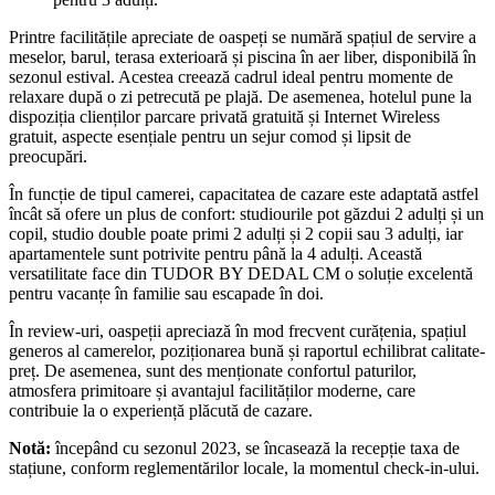
Printre facilitățile apreciate de oaspeți se numără spațiul de servire a
meselor, barul, terasa exterioară și piscina în aer liber, disponibilă în
sezonul estival. Acestea creează cadrul ideal pentru momente de
relaxare după o zi petrecută pe plajă. De asemenea, hotelul pune la
dispoziția clienților parcare privată gratuită și Internet Wireless
gratuit, aspecte esențiale pentru un sejur comod și lipsit de
preocupări.
În funcție de tipul camerei, capacitatea de cazare este adaptată astfel
încât să ofere un plus de confort: studiourile pot găzdui 2 adulți și un
copil, studio double poate primi 2 adulți și 2 copii sau 3 adulți, iar
apartamentele sunt potrivite pentru până la 4 adulți. Această
versatilitate face din TUDOR BY DEDAL CM o soluție excelentă
pentru vacanțe în familie sau escapade în doi.
În review-uri, oaspeții apreciază în mod frecvent curățenia, spațiul
generos al camerelor, poziționarea bună și raportul echilibrat calitate-
preț. De asemenea, sunt des menționate confortul paturilor,
atmosfera primitoare și avantajul facilităților moderne, care
contribuie la o experiență plăcută de cazare.
Notă:
începând cu sezonul 2023, se încasează la recepție taxa de
stațiune, conform reglementărilor locale, la momentul check-in-ului.