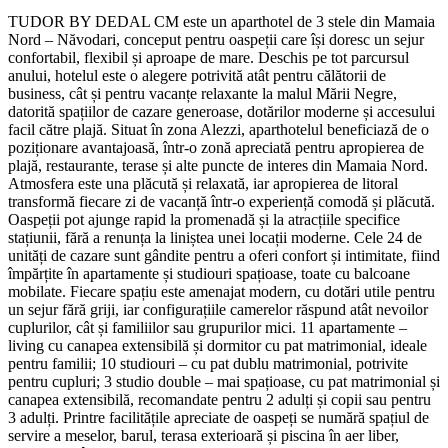
TUDOR BY DEDAL CM este un aparthotel de 3 stele din Mamaia
Nord – Năvodari, conceput pentru oaspeții care își doresc un sejur
confortabil, flexibil și aproape de mare. Deschis pe tot parcursul
anului, hotelul este o alegere potrivită atât pentru călătorii de
business, cât și pentru vacanțe relaxante la malul Mării Negre,
datorită spațiilor de cazare generoase, dotărilor moderne și accesului
facil către plajă. Situat în zona Alezzi, aparthotelul beneficiază de o
poziționare avantajoasă, într-o zonă apreciată pentru apropierea de
plajă, restaurante, terase și alte puncte de interes din Mamaia Nord.
Atmosfera este una plăcută și relaxată, iar apropierea de litoral
transformă fiecare zi de vacanță într-o experiență comodă și plăcută.
Oaspeții pot ajunge rapid la promenadă și la atracțiile specifice
stațiunii, fără a renunța la liniștea unei locații moderne. Cele 24 de
unități de cazare sunt gândite pentru a oferi confort și intimitate, fiind
împărțite în apartamente și studiouri spațioase, toate cu balcoane
mobilate. Fiecare spațiu este amenajat modern, cu dotări utile pentru
un sejur fără griji, iar configurațiile camerelor răspund atât nevoilor
cuplurilor, cât și familiilor sau grupurilor mici. 11 apartamente –
living cu canapea extensibilă și dormitor cu pat matrimonial, ideale
pentru familii; 10 studiouri – cu pat dublu matrimonial, potrivite
pentru cupluri; 3 studio double – mai spațioase, cu pat matrimonial și
canapea extensibilă, recomandate pentru 2 adulți și copii sau pentru
3 adulți. Printre facilitățile apreciate de oaspeți se numără spațiul de
servire a meselor, barul, terasa exterioară și piscina în aer liber,