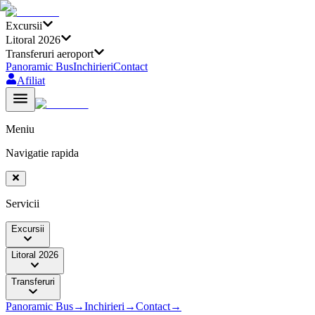
Excursii
Litoral 2026
Transferuri aeroport
Panoramic Bus
Inchirieri
Contact
Afiliat
Meniu
Navigatie rapida
Servicii
Excursii
Litoral 2026
Transferuri
Panoramic Bus
→
Inchirieri
→
Contact
→