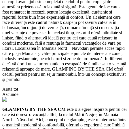
cu copii avantajul este completat de clubul pentru copii și de
atmosfera prietenoasă, relaxantă și sigură. Este genul de loc care a
fost remarcat în recenzii pentru locația excelentă, curățenie și
raportul foarte bun între experiență și confort. Un alt element care
face diferența este cadrul natural: oaspeții pot savura cafeaua în
balansoar, înconjurați de verdeață, cu marea în față și cu senzația
unei vacanțe de poveste. În același timp, resortul oferă intimitate și
liniște, fiind o alternativă ideală pentru cei care caută relaxare în
condiții moderne, fără a renunța la farmecul vacanțelor de vară pe
litoral. Localizarea în Mamaia Nord – Năvodari permite acces rapid
către plaja Mamaia și către principalele puncte de interes ale zonei,
inclusiv restaurante, beach baruri și zone de promenadă. Indiferent
dacă vă doriți un sejur romantic, o escapadă de familie sau o vacanță
relaxantă aproape de mare, GLAMPING BY THE SEA CM oferă
cadrul perfect pentru un sejur memorabil, într-un concept exclusivist
și primitor.
Arată tot
Ascunde
GLAMPING BY THE SEA CM
este o alegere inspirată pentru cei
care își doresc o vacanță altfel, la malul Mării Negre, în Mamaia
Nord – Năvodari. Aici, conceptul de glamping este reinterpretat într-
o manieră modernă și confortabilă, oferind o experiență care îmbină