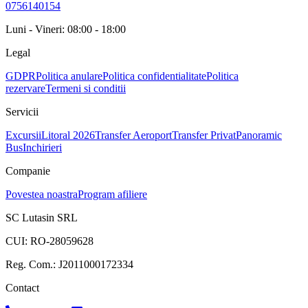
0756140154
Luni - Vineri: 08:00 - 18:00
Legal
GDPR
Politica anulare
Politica confidentialitate
Politica
rezervare
Termeni si conditii
Servicii
Excursii
Litoral 2026
Transfer Aeroport
Transfer Privat
Panoramic
Bus
Inchirieri
Companie
Povestea noastra
Program afiliere
SC Lutasin SRL
CUI:
RO-28059628
Reg. Com.:
J2011000172334
Contact