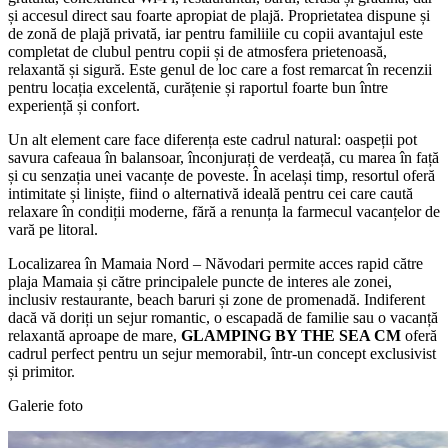
și accesul direct sau foarte apropiat de plajă. Proprietatea dispune și
de zonă de plajă privată, iar pentru familiile cu copii avantajul este
completat de clubul pentru copii și de atmosfera prietenoasă,
relaxantă și sigură. Este genul de loc care a fost remarcat în recenzii
pentru locația excelentă, curățenie și raportul foarte bun între
experiență și confort.
Un alt element care face diferența este cadrul natural: oaspeții pot
savura cafeaua în balansoar, înconjurați de verdeață, cu marea în față
și cu senzația unei vacanțe de poveste. În același timp, resortul oferă
intimitate și liniște, fiind o alternativă ideală pentru cei care caută
relaxare în condiții moderne, fără a renunța la farmecul vacanțelor de
vară pe litoral.
Localizarea în Mamaia Nord – Năvodari permite acces rapid către
plaja Mamaia și către principalele puncte de interes ale zonei,
inclusiv restaurante, beach baruri și zone de promenadă. Indiferent
dacă vă doriți un sejur romantic, o escapadă de familie sau o vacanță
relaxantă aproape de mare,
GLAMPING BY THE SEA CM
oferă
cadrul perfect pentru un sejur memorabil, într-un concept exclusivist
și primitor.
Galerie foto