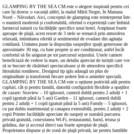
GLAMPING BY THE SEA CM este o alegere inspirată pentru cei
care își doresc o vacanță altfel, la malul Mării Negre, în Mamaia
Nord – Năvodari. Aici, conceptul de glamping este reinterpretat într-
o manieră modernă și confortabilă, oferind o experiență care îmbină
farmecul naturii cu facilitățile specifice unui hotel. Amplasat foarte
aproape de plajă, acest resort de 3 stele se remarcă prin atmosfera
relaxată, intimitatea oferită și sentimentul de evadare din agitația
cotidiană. Unitatea pune la dispoziția oaspeților spații generoase de
aproximativ 30 mp, cu baie proprie și aer condiționat, astfel încât
confortul să fie asigurat pe tot parcursul sejurului. Unele camere
beneficiază de vedere la mare, un detaliu apreciat de turiștii care vor
să se bucure de răsărituri spectaculoase și de atmosfera specifică
litoralului românesc. Designul tip iglu adaugă un plus de
originalitate și transformă fiecare ședere într-o amintire specială.
GLAMPING BY THE SEA CM este o opțiune potrivită atât pentru
cupluri, cât și pentru familii, datorită configurării flexibile a spațiilor
de cazare: Seaview – 10 igluouri, cameră dublă pentru 2 adulți + 1
copil (gratuit până la 5 ani) Garden – 11 igluouri, cameră dublă
pentru 2 adulți + 1 copil (gratuit până la 5 ani) Family – 5 igluouri,
cu pat dublu matrimonial și canapea extensibilă, pentru 2 adulți + 2
copii Printre facilitățile apreciate de oaspeți se numără parcarea
privată gratuită, conexiunea Wi‑Fi, restaurantul, barul, terasa și
grădina, dar și accesul direct sau foarte apropiat de plajă.
Proprietatea dispune și de zonă de plajă privată, iar pentru familiile