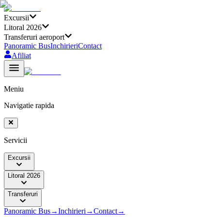
Excursii
Litoral 2026
Transferuri aeroport
Panoramic Bus
Inchirieri
Contact
Afiliat
Meniu
Navigatie rapida
Servicii
Excursii
Litoral 2026
Transferuri
Panoramic Bus
→
Inchirieri
→
Contact
→