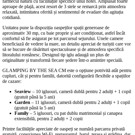
farmecul naturii cu facilitățile specifice unui hotel. Amplasat foarte
aproape de plajă, acest resort de 3 stele se remarcă prin atmosfera
relaxată, intimitatea oferită și sentimentul de evadare din agitația
cotidiană.
Unitatea pune la dispoziția oaspeților spații generoase de
aproximativ 30 mp, cu baie proprie și aer condiționat, astfel încât
confortul să fie asigurat pe tot parcursul sejurului. Unele camere
beneficiază de vedere la mare, un detaliu apreciat de turiștii care vor
să se bucure de răsărituri spectaculoase și de atmosfera specifică
litoralului românesc. Designul tip iglu adaugă un plus de
originalitate și transformă fiecare ședere într-o amintire specială.
GLAMPING BY THE SEA CM este o opțiune potrivită atât pentru
cupluri, cât și pentru familii, datorită configurării flexibile a spațiilor
de cazare:
Seaview
– 10 igluouri, cameră dublă pentru 2 adulți + 1 copil
(gratuit până la 5 ani)
Garden
– 11 igluouri, cameră dublă pentru 2 adulți + 1 copil
(gratuit până la 5 ani)
Family
– 5 igluouri, cu pat dublu matrimonial și canapea
extensibilă, pentru 2 adulți + 2 copii
Printre facilitățile apreciate de oaspeți se numără parcarea privată
gratuită, conexiunea Wi‑Fi, restaurantul, barul, terasa și grădina, dar