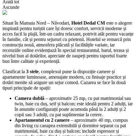
Arată tot
Ascunde
Situat în Mamaia Nord – Năvodari,
Hotel Dedal CM
este o alegere
inspirată pentru turiștii care își doresc confort, servicii moderne și
acces facil la plajă, într-un cadru relaxant, potrivit atât pentru vacanțe
în familie, cât și pentru sejururi cu prietenii. Hotelul se remarcă prin
construcția nouă, atmosfera plăcută și facilitățile variate, iar
recenziile online evidențiază în special restaurantul, barul, terasa și
nivelul bun al dotărilor, apreciate de oaspeți pentru raportul foarte
bun între calitate și experiență.
Clasificat la
3 stele
, complexul pune la dispoziție camere și
apartamente luminoase, amenajate modern, cu finisaje practice și
dotări menite să asigure un sejur comod. Cazarea se face în două
tipuri principale de spații:
Camera dublă
– aproximativ 25 mp, cu pat matrimonial sau
twin, baie cu duș, seif și balcon; este ideală pentru 2 adulți, iar
în anumite configurații poate acomoda până la 2 adulți și 2
copii sau 3 adulți, cu pat suplimentar la cerere.
Apartamentul cu 2 camere
– aproximativ 40 mp, compus
din living cu canapea extensibilă și dormitor separat cu pat
matrimonial, baie cu duș și balcon; include espressor și