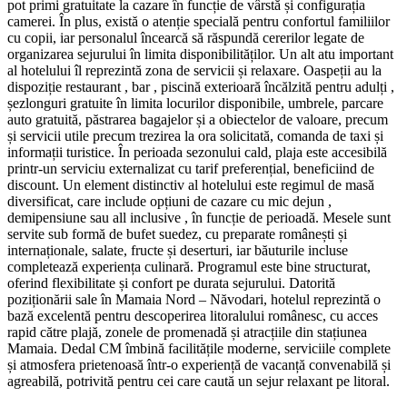
pot primi gratuitate la cazare în funcție de vârstă și configurația
camerei. În plus, există o atenție specială pentru confortul familiilor
cu copii, iar personalul încearcă să răspundă cererilor legate de
organizarea sejurului în limita disponibilităților. Un alt atu important
al hotelului îl reprezintă zona de servicii și relaxare. Oaspeții au la
dispoziție restaurant , bar , piscină exterioară încălzită pentru adulți ,
șezlonguri gratuite în limita locurilor disponibile, umbrele, parcare
auto gratuită, păstrarea bagajelor și a obiectelor de valoare, precum
și servicii utile precum trezirea la ora solicitată, comanda de taxi și
informații turistice. În perioada sezonului cald, plaja este accesibilă
printr-un serviciu externalizat cu tarif preferențial, beneficiind de
discount. Un element distinctiv al hotelului este regimul de masă
diversificat, care include opțiuni de cazare cu mic dejun ,
demipensiune sau all inclusive , în funcție de perioadă. Mesele sunt
servite sub formă de bufet suedez, cu preparate românești și
internaționale, salate, fructe și deserturi, iar băuturile incluse
completează experiența culinară. Programul este bine structurat,
oferind flexibilitate și confort pe durata sejurului. Datorită
poziționării sale în Mamaia Nord – Năvodari, hotelul reprezintă o
bază excelentă pentru descoperirea litoralului românesc, cu acces
rapid către plajă, zonele de promenadă și atracțiile din stațiunea
Mamaia. Dedal CM îmbină facilitățile moderne, serviciile complete
și atmosfera prietenoasă într-o experiență de vacanță convenabilă și
agreabilă, potrivită pentru cei care caută un sejur relaxant pe litoral.