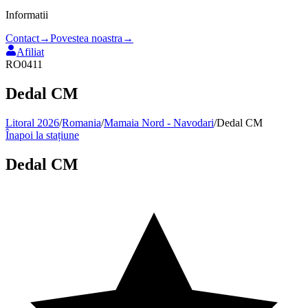
Informatii
Contact
→
Povestea noastra
→
Afiliat
RO0411
Dedal CM
Litoral 2026
/
Romania
/
Mamaia Nord - Navodari
/
Dedal CM
Înapoi la stațiune
Dedal CM