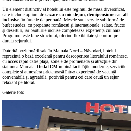
Un element distinctiv al hotelului este regimul de masă diversificat,
care include opțiuni de
cazare cu mic dejun
,
demipensiune
sau
all
inclusive
, în funcție de perioadă. Mesele sunt servite sub formă de
bufet suedez, cu preparate românești și internaționale, salate, fructe
și deserturi, iar băuturile incluse completează experiența culinară.
Programul este bine structurat, oferind flexibilitate și confort pe
durata sejurului.
Datorită poziționării sale în Mamaia Nord – Năvodari, hotelul
reprezintă o bază excelentă pentru descoperirea litoralului românesc,
cu acces rapid către plajă, zonele de promenadă și atracțiile din
stațiunea Mamaia.
Dedal CM
îmbină facilitățile moderne, serviciile
complete și atmosfera prietenoasă într-o experiență de vacanță
convenabilă și agreabilă, potrivită pentru cei care caută un sejur
relaxant pe litoral.
Galerie foto