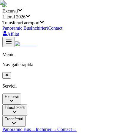
Excursii
Litoral 2026
Transferuri aeroport
Panoramic Bus
Inchirieri
Contact
Afiliat
Meniu
Navigatie rapida
Servicii
Excursii
Litoral 2026
Transferuri
Panoramic Bus
→
Inchirieri
→
Contact
→