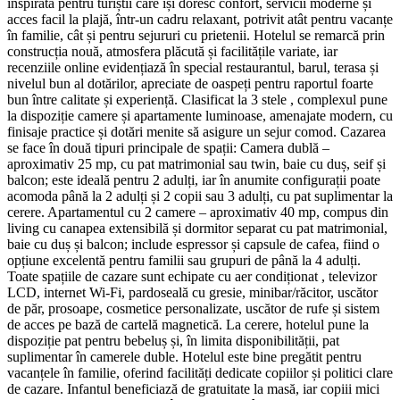
inspirată pentru turiștii care își doresc confort, servicii moderne și
acces facil la plajă, într-un cadru relaxant, potrivit atât pentru vacanțe
în familie, cât și pentru sejururi cu prietenii. Hotelul se remarcă prin
construcția nouă, atmosfera plăcută și facilitățile variate, iar
recenziile online evidențiază în special restaurantul, barul, terasa și
nivelul bun al dotărilor, apreciate de oaspeți pentru raportul foarte
bun între calitate și experiență. Clasificat la 3 stele , complexul pune
la dispoziție camere și apartamente luminoase, amenajate modern, cu
finisaje practice și dotări menite să asigure un sejur comod. Cazarea
se face în două tipuri principale de spații: Camera dublă –
aproximativ 25 mp, cu pat matrimonial sau twin, baie cu duș, seif și
balcon; este ideală pentru 2 adulți, iar în anumite configurații poate
acomoda până la 2 adulți și 2 copii sau 3 adulți, cu pat suplimentar la
cerere. Apartamentul cu 2 camere – aproximativ 40 mp, compus din
living cu canapea extensibilă și dormitor separat cu pat matrimonial,
baie cu duș și balcon; include espressor și capsule de cafea, fiind o
opțiune excelentă pentru familii sau grupuri de până la 4 adulți.
Toate spațiile de cazare sunt echipate cu aer condiționat , televizor
LCD, internet Wi‑Fi, pardoseală cu gresie, minibar/răcitor, uscător
de păr, prosoape, cosmetice personalizate, uscător de rufe și sistem
de acces pe bază de cartelă magnetică. La cerere, hotelul pune la
dispoziție pat pentru bebeluș și, în limita disponibilității, pat
suplimentar în camerele duble. Hotelul este bine pregătit pentru
vacanțele în familie, oferind facilități dedicate copiilor și politici clare
de cazare. Infantul beneficiază de gratuitate la masă, iar copiii mici