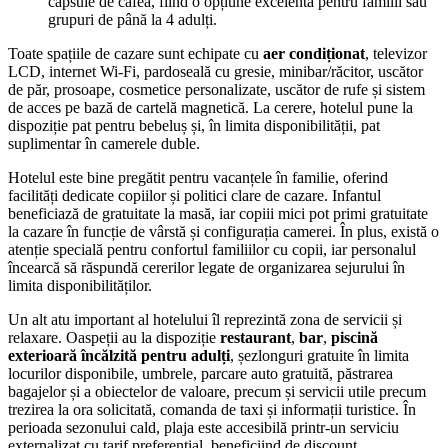
capsule de cafea, fiind o opțiune excelentă pentru familii sau
grupuri de până la 4 adulți.
Toate spațiile de cazare sunt echipate cu
aer condiționat
, televizor
LCD, internet Wi‑Fi, pardoseală cu gresie, minibar/răcitor, uscător
de păr, prosoape, cosmetice personalizate, uscător de rufe și sistem
de acces pe bază de cartelă magnetică. La cerere, hotelul pune la
dispoziție pat pentru bebeluș și, în limita disponibilității, pat
suplimentar în camerele duble.
Hotelul este bine pregătit pentru vacanțele în familie, oferind
facilități dedicate copiilor și politici clare de cazare. Infantul
beneficiază de gratuitate la masă, iar copiii mici pot primi gratuitate
la cazare în funcție de vârstă și configurația camerei. În plus, există o
atenție specială pentru confortul familiilor cu copii, iar personalul
încearcă să răspundă cererilor legate de organizarea sejurului în
limita disponibilităților.
Un alt atu important al hotelului îl reprezintă zona de servicii și
relaxare. Oaspeții au la dispoziție
restaurant
,
bar
,
piscină
exterioară încălzită pentru adulți
, șezlonguri gratuite în limita
locurilor disponibile, umbrele, parcare auto gratuită, păstrarea
bagajelor și a obiectelor de valoare, precum și servicii utile precum
trezirea la ora solicitată, comanda de taxi și informații turistice. În
perioada sezonului cald, plaja este accesibilă printr-un serviciu
externalizat cu tarif preferențial, beneficiind de discount.