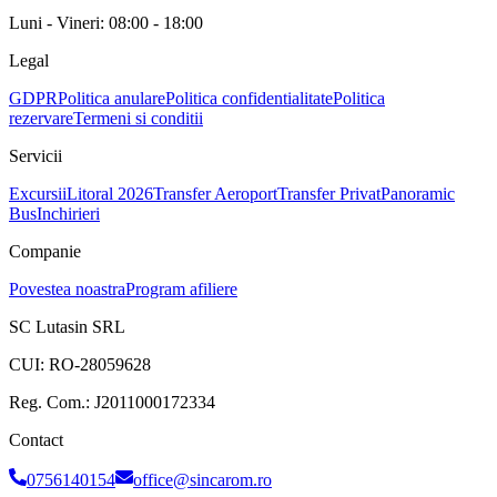
Luni - Vineri: 08:00 - 18:00
Legal
GDPR
Politica anulare
Politica confidentialitate
Politica
rezervare
Termeni si conditii
Servicii
Excursii
Litoral 2026
Transfer Aeroport
Transfer Privat
Panoramic
Bus
Inchirieri
Companie
Povestea noastra
Program afiliere
SC Lutasin SRL
CUI:
RO-28059628
Reg. Com.:
J2011000172334
Contact
0756140154
office@sincarom.ro