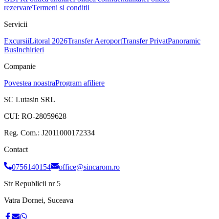
rezervare
Termeni si conditii
Servicii
Excursii
Litoral 2026
Transfer Aeroport
Transfer Privat
Panoramic
Bus
Inchirieri
Companie
Povestea noastra
Program afiliere
SC Lutasin SRL
CUI:
RO-28059628
Reg. Com.:
J2011000172334
Contact
0756140154
office@sincarom.ro
Str Republicii nr 5
Vatra Dornei, Suceava