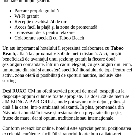
libertate în timpul șederii.
Parcare proprie gratuită
Wi‑Fi gratuit
Recepție deschisă 24 de ore
Acces facil la plajă și la zona de promenadă
Terasă/sun deck pentru relaxare
Colaborare specială cu Taboo Beach
Un atu important al hotelului îl reprezintă colaborarea cu
Taboo
Beach
, aflată la aproximativ 350 de metri distanță. Aici, turiștii
beneficiază de avantajul unui șezlong gratuit la fiecare două
șezlonguri comandate, într-un cadru elegant, cu șezlonguri din lemn,
umbreluțe din stuf și atmosferă specifică litoralului de top. Pentru cei
activi, zona oferă și posibilități de sporturi nautice, inclusiv kite
surfing.
Deși RUXO CM nu oferă servicii proprii de masă, oaspeții au la
dispoziție opțiuni culinare foarte apropiate. La doar 200 de metri se
află BUNGA BAR GRILL, unde pot savura mic dejun, prânz și
cină à la carte, într-o ambianță relaxantă. În plus, promenada din
Năvodari abundă în terase și restaurante cu preparate din pește,
fructe de mare, dar și opțiuni tradiționale sau internaționale.
Conform recenziilor online, hotelul este apreciat pentru poziționarea
excelentă, curățenie, facilități și raportul foarte bun calitate-preț,