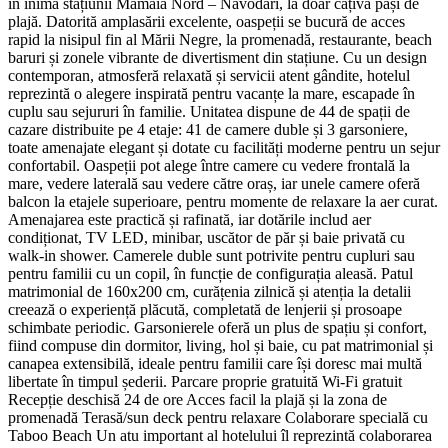
în inima stațiunii Mamaia Nord – Năvodari, la doar câțiva pași de
plajă. Datorită amplasării excelente, oaspeții se bucură de acces
rapid la nisipul fin al Mării Negre, la promenadă, restaurante, beach
baruri și zonele vibrante de divertisment din stațiune. Cu un design
contemporan, atmosferă relaxată și servicii atent gândite, hotelul
reprezintă o alegere inspirată pentru vacanțe la mare, escapade în
cuplu sau sejururi în familie. Unitatea dispune de 44 de spații de
cazare distribuite pe 4 etaje: 41 de camere duble și 3 garsoniere,
toate amenajate elegant și dotate cu facilități moderne pentru un sejur
confortabil. Oaspeții pot alege între camere cu vedere frontală la
mare, vedere laterală sau vedere către oraș, iar unele camere oferă
balcon la etajele superioare, pentru momente de relaxare la aer curat.
Amenajarea este practică și rafinată, iar dotările includ aer
condiționat, TV LED, minibar, uscător de păr și baie privată cu
walk-in shower. Camerele duble sunt potrivite pentru cupluri sau
pentru familii cu un copil, în funcție de configurația aleasă. Patul
matrimonial de 160x200 cm, curățenia zilnică și atenția la detalii
creează o experiență plăcută, completată de lenjerii și prosoape
schimbate periodic. Garsonierele oferă un plus de spațiu și confort,
fiind compuse din dormitor, living, hol și baie, cu pat matrimonial și
canapea extensibilă, ideale pentru familii care își doresc mai multă
libertate în timpul șederii. Parcare proprie gratuită Wi‑Fi gratuit
Recepție deschisă 24 de ore Acces facil la plajă și la zona de
promenadă Terasă/sun deck pentru relaxare Colaborare specială cu
Taboo Beach Un atu important al hotelului îl reprezintă colaborarea