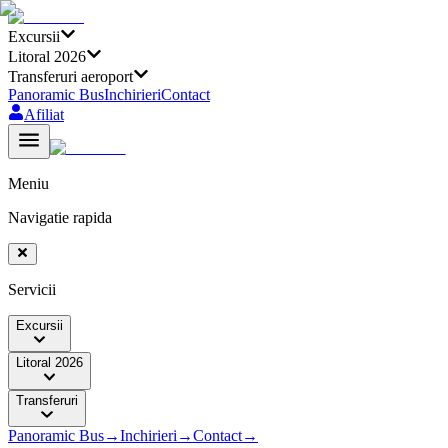
Excursii
Litoral 2026
Transferuri aeroport
Panoramic Bus
Inchirieri
Contact
Afiliat
Meniu
Navigatie rapida
Servicii
Excursii
Litoral 2026
Transferuri
Panoramic Bus
→
Inchirieri
→
Contact
→