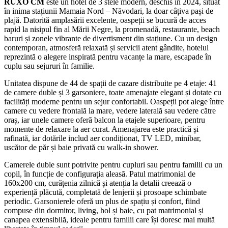
RUXO CM
este un hotel de 3 stele modern, deschis în 2024, situat
în inima stațiunii Mamaia Nord – Năvodari, la doar câțiva pași de
plajă. Datorită amplasării excelente, oaspeții se bucură de acces
rapid la nisipul fin al Mării Negre, la promenadă, restaurante, beach
baruri și zonele vibrante de divertisment din stațiune. Cu un design
contemporan, atmosferă relaxată și servicii atent gândite, hotelul
reprezintă o alegere inspirată pentru vacanțe la mare, escapade în
cuplu sau sejururi în familie.
Unitatea dispune de 44 de spații de cazare distribuite pe 4 etaje: 41
de camere duble și 3 garsoniere, toate amenajate elegant și dotate cu
facilități moderne pentru un sejur confortabil. Oaspeții pot alege între
camere cu vedere frontală la mare, vedere laterală sau vedere către
oraș, iar unele camere oferă balcon la etajele superioare, pentru
momente de relaxare la aer curat. Amenajarea este practică și
rafinată, iar dotările includ aer condiționat, TV LED, minibar,
uscător de păr și baie privată cu walk-in shower.
Camerele duble sunt potrivite pentru cupluri sau pentru familii cu un
copil, în funcție de configurația aleasă. Patul matrimonial de
160x200 cm, curățenia zilnică și atenția la detalii creează o
experiență plăcută, completată de lenjerii și prosoape schimbate
periodic. Garsonierele oferă un plus de spațiu și confort, fiind
compuse din dormitor, living, hol și baie, cu pat matrimonial și
canapea extensibilă, ideale pentru familii care își doresc mai multă