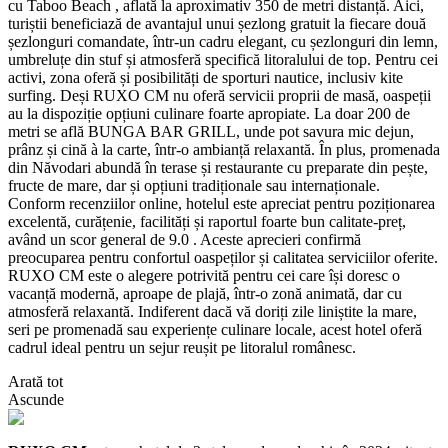
cu Taboo Beach , aflată la aproximativ 350 de metri distanță. Aici,
turiștii beneficiază de avantajul unui șezlong gratuit la fiecare două
șezlonguri comandate, într-un cadru elegant, cu șezlonguri din lemn,
umbreluțe din stuf și atmosferă specifică litoralului de top. Pentru cei
activi, zona oferă și posibilități de sporturi nautice, inclusiv kite
surfing. Deși RUXO CM nu oferă servicii proprii de masă, oaspeții
au la dispoziție opțiuni culinare foarte apropiate. La doar 200 de
metri se află BUNGA BAR GRILL, unde pot savura mic dejun,
prânz și cină à la carte, într-o ambianță relaxantă. În plus, promenada
din Năvodari abundă în terase și restaurante cu preparate din pește,
fructe de mare, dar și opțiuni tradiționale sau internaționale.
Conform recenziilor online, hotelul este apreciat pentru poziționarea
excelentă, curățenie, facilități și raportul foarte bun calitate-preț,
având un scor general de 9.0 . Aceste aprecieri confirmă
preocuparea pentru confortul oaspeților și calitatea serviciilor oferite.
RUXO CM este o alegere potrivită pentru cei care își doresc o
vacanță modernă, aproape de plajă, într-o zonă animată, dar cu
atmosferă relaxantă. Indiferent dacă vă doriți zile liniștite la mare,
seri pe promenadă sau experiențe culinare locale, acest hotel oferă
cadrul ideal pentru un sejur reușit pe litoralul românesc.
Arată tot
Ascunde