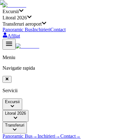
Excursii
Litoral 2026
Transferuri aeroport
Panoramic Bus
Inchirieri
Contact
Afiliat
Meniu
Navigatie rapida
Servicii
Excursii
Litoral 2026
Transferuri
Panoramic Bus
→
Inchirieri
→
Contact
→