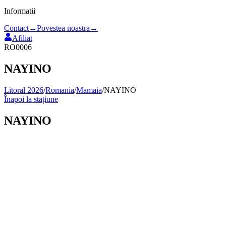
Informatii
Contact
→
Povestea noastra
→
Afiliat
RO0006
NAYINO
Litoral 2026
/
Romania
/
Mamaia
/
NAYINO
Înapoi la stațiune
NAYINO