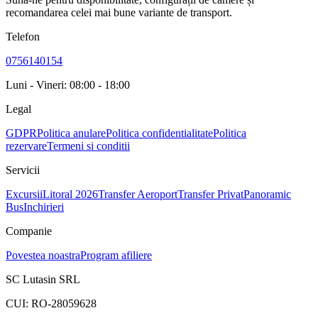
recomandarea celei mai bune variante de transport.
Telefon
0756140154
Luni - Vineri: 08:00 - 18:00
Legal
GDPR
Politica anulare
Politica confidentialitate
Politica
rezervare
Termeni si conditii
Servicii
Excursii
Litoral 2026
Transfer Aeroport
Transfer Privat
Panoramic
Bus
Inchirieri
Companie
Povestea noastra
Program afiliere
SC Lutasin SRL
CUI:
RO-28059628