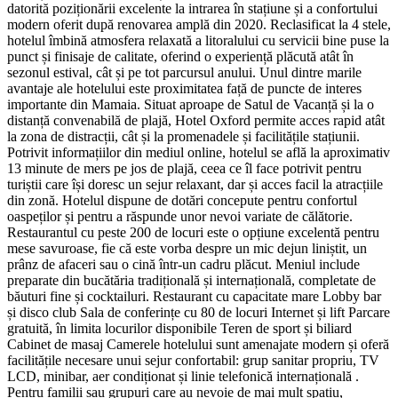
datorită poziționării excelente la intrarea în stațiune și a confortului
modern oferit după renovarea amplă din 2020. Reclasificat la 4 stele,
hotelul îmbină atmosfera relaxată a litoralului cu servicii bine puse la
punct și finisaje de calitate, oferind o experiență plăcută atât în
sezonul estival, cât și pe tot parcursul anului. Unul dintre marile
avantaje ale hotelului este proximitatea față de puncte de interes
importante din Mamaia. Situat aproape de Satul de Vacanță și la o
distanță convenabilă de plajă, Hotel Oxford permite acces rapid atât
la zona de distracții, cât și la promenadele și facilitățile stațiunii.
Potrivit informațiilor din mediul online, hotelul se află la aproximativ
13 minute de mers pe jos de plajă, ceea ce îl face potrivit pentru
turiștii care își doresc un sejur relaxant, dar și acces facil la atracțiile
din zonă. Hotelul dispune de dotări concepute pentru confortul
oaspeților și pentru a răspunde unor nevoi variate de călătorie.
Restaurantul cu peste 200 de locuri este o opțiune excelentă pentru
mese savuroase, fie că este vorba despre un mic dejun liniștit, un
prânz de afaceri sau o cină într-un cadru plăcut. Meniul include
preparate din bucătăria tradițională și internațională, completate de
băuturi fine și cocktailuri. Restaurant cu capacitate mare Lobby bar
și disco club Sala de conferințe cu 80 de locuri Internet și lift Parcare
gratuită, în limita locurilor disponibile Teren de sport și biliard
Cabinet de masaj Camerele hotelului sunt amenajate modern și oferă
facilitățile necesare unui sejur confortabil: grup sanitar propriu, TV
LCD, minibar, aer condiționat și linie telefonică internațională .
Pentru familii sau grupuri care au nevoie de mai mult spațiu,