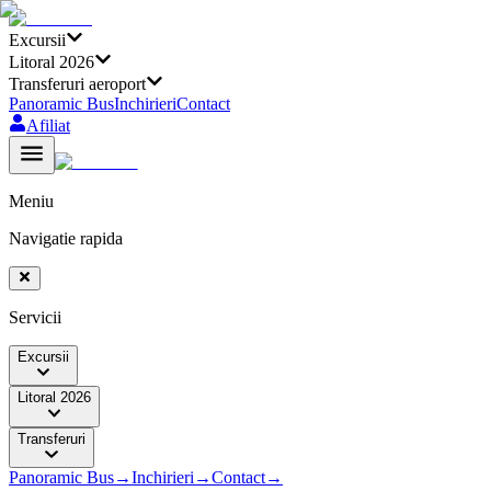
Excursii
Litoral 2026
Transferuri aeroport
Panoramic Bus
Inchirieri
Contact
Afiliat
Meniu
Navigatie rapida
Servicii
Excursii
Litoral 2026
Transferuri
Panoramic Bus
→
Inchirieri
→
Contact
→