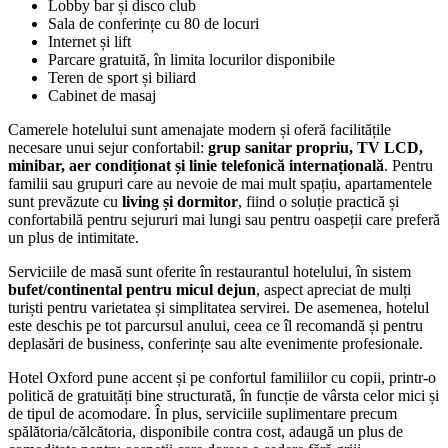
Lobby bar și disco club
Sala de conferințe cu 80 de locuri
Internet și lift
Parcare gratuită, în limita locurilor disponibile
Teren de sport și biliard
Cabinet de masaj
Camerele hotelului sunt amenajate modern și oferă facilitățile
necesare unui sejur confortabil:
grup sanitar propriu, TV LCD,
minibar, aer condiționat și linie telefonică internațională
. Pentru
familii sau grupuri care au nevoie de mai mult spațiu, apartamentele
sunt prevăzute cu
living și dormitor
, fiind o soluție practică și
confortabilă pentru sejururi mai lungi sau pentru oaspeții care preferă
un plus de intimitate.
Serviciile de masă sunt oferite în restaurantul hotelului, în sistem
bufet/continental pentru micul dejun
, aspect apreciat de mulți
turiști pentru varietatea și simplitatea servirei. De asemenea, hotelul
este deschis pe tot parcursul anului, ceea ce îl recomandă și pentru
deplasări de business, conferințe sau alte evenimente profesionale.
Hotel Oxford pune accent și pe confortul familiilor cu copii, printr-o
politică de gratuități bine structurată, în funcție de vârsta celor mici și
de tipul de acomodare. În plus, serviciile suplimentare precum
spălătoria/călcătoria, disponibile contra cost, adaugă un plus de