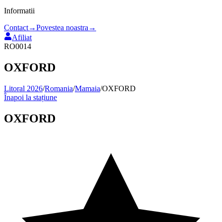
Informatii
Contact
→
Povestea noastra
→
Afiliat
RO0014
OXFORD
Litoral 2026
/
Romania
/
Mamaia
/
OXFORD
Înapoi la stațiune
OXFORD