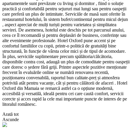
apartamentele sunt prevăzute cu living și dormitor , fiind o soluție
practică și confortabilă pentru sejururi mai lungi sau pentru oaspeții
care preferă un plus de intimitate. Serviciile de masă sunt oferite în
restaurantul hotelului, în sistem bufet/continental pentru micul dejun
, aspect apreciat de mulți turiști pentru varietatea și simplitatea
servirei. De asemenea, hotelul este deschis pe tot parcursul anului,
ceea ce îl recomandă și pentru deplasări de business, conferințe sau
alte evenimente profesionale. Hotel Oxford pune accent și pe
confortul familiilor cu copii, printr-o politică de gratuități bine
structurată, în funcție de vârsta celor mici și de tipul de acomodare.
În plus, serviciile suplimentare precum spălătoria/călcătoria,
disponibile contra cost, adaugă un plus de comoditate pentru oaspeții
care doresc o ședere fără griji. Printre aspectele pozitive menționate
frecvent în evaluările online se numără renovarea recentă,
poziționarea convenabilă, raportul bun calitate-preț și atmosfera
potrivită atât pentru vacanțe, cât și pentru călătorii de afaceri . Hotel
Oxford din Mamaia se remarcă astfel ca o opțiune modernă,
accesibilă și versatilă, ideală pentru cei care caută confort, servicii
corecte și acces rapid la cele mai importante puncte de interes de pe
litoralul românesc.
Arată tot
Ascunde