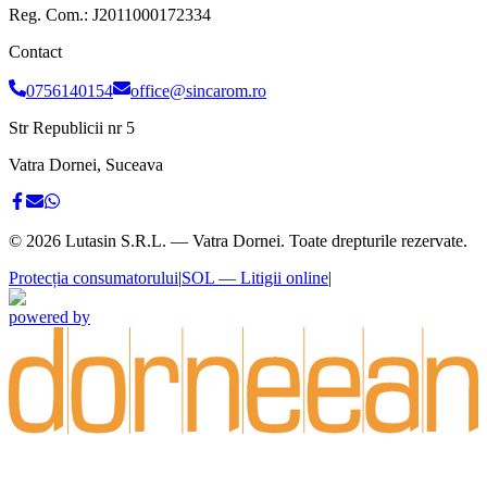
Reg. Com.:
J2011000172334
Contact
0756140154
office@sincarom.ro
Str Republicii nr 5
Vatra Dornei, Suceava
©
2026
Lutasin S.R.L. — Vatra Dornei. Toate drepturile rezervate.
Protecția consumatorului
|
SOL — Litigii online
|
powered by