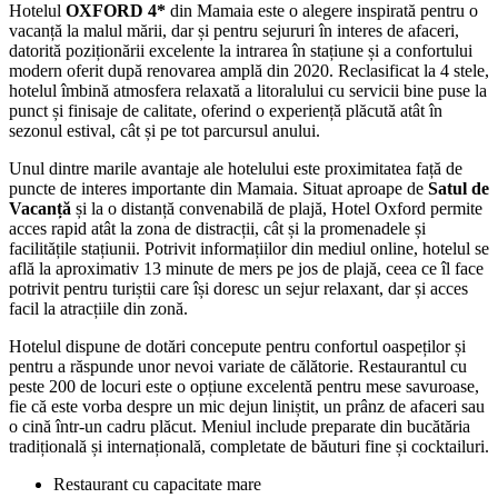
Hotelul
OXFORD 4*
din Mamaia este o alegere inspirată pentru o
vacanță la malul mării, dar și pentru sejururi în interes de afaceri,
datorită poziționării excelente la intrarea în stațiune și a confortului
modern oferit după renovarea amplă din 2020. Reclasificat la 4 stele,
hotelul îmbină atmosfera relaxată a litoralului cu servicii bine puse la
punct și finisaje de calitate, oferind o experiență plăcută atât în
sezonul estival, cât și pe tot parcursul anului.
Unul dintre marile avantaje ale hotelului este proximitatea față de
puncte de interes importante din Mamaia. Situat aproape de
Satul de
Vacanță
și la o distanță convenabilă de plajă, Hotel Oxford permite
acces rapid atât la zona de distracții, cât și la promenadele și
facilitățile stațiunii. Potrivit informațiilor din mediul online, hotelul se
află la aproximativ 13 minute de mers pe jos de plajă, ceea ce îl face
potrivit pentru turiștii care își doresc un sejur relaxant, dar și acces
facil la atracțiile din zonă.
Hotelul dispune de dotări concepute pentru confortul oaspeților și
pentru a răspunde unor nevoi variate de călătorie. Restaurantul cu
peste 200 de locuri este o opțiune excelentă pentru mese savuroase,
fie că este vorba despre un mic dejun liniștit, un prânz de afaceri sau
o cină într-un cadru plăcut. Meniul include preparate din bucătăria
tradițională și internațională, completate de băuturi fine și cocktailuri.
Restaurant cu capacitate mare