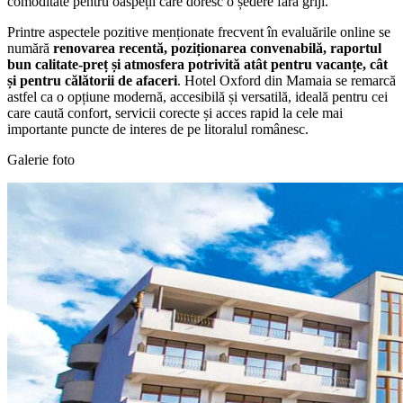
comoditate pentru oaspeții care doresc o ședere fără griji.
Printre aspectele pozitive menționate frecvent în evaluările online se
numără
renovarea recentă, poziționarea convenabilă, raportul
bun calitate-preț și atmosfera potrivită atât pentru vacanțe, cât
și pentru călătorii de afaceri
. Hotel Oxford din Mamaia se remarcă
astfel ca o opțiune modernă, accesibilă și versatilă, ideală pentru cei
care caută confort, servicii corecte și acces rapid la cele mai
importante puncte de interes de pe litoralul românesc.
Galerie foto