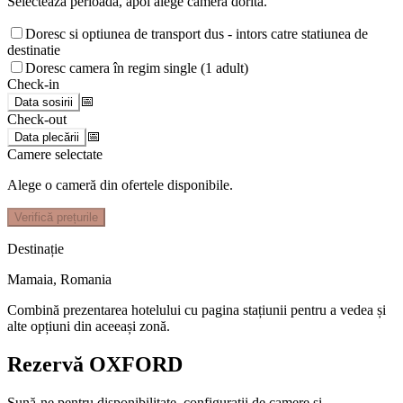
Selectează perioada, apoi alege camera dorită.
Doresc si optiunea de transport dus - intors catre statiunea de
destinatie
Doresc camera în regim single (1 adult)
Check-in
📅
Data sosirii
Check-out
📅
Data plecării
Camere selectate
Alege o cameră din ofertele disponibile.
Verifică prețurile
Destinație
Mamaia
,
Romania
Combină prezentarea hotelului cu pagina stațiunii pentru a vedea și
alte opțiuni din aceeași zonă.
Rezervă OXFORD
Sună-ne pentru disponibilitate, configurații de camere și