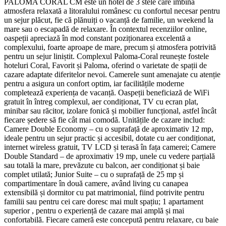
PALOMA CORAL CM este un hotel de 3 stele care îmbină
atmosfera relaxată a litoralului românesc cu confortul necesar pentru
un sejur plăcut, fie că plănuiți o vacanță de familie, un weekend la
mare sau o escapadă de relaxare. În contextul recenziilor online,
oaspeții apreciază în mod constant poziționarea excelentă a
complexului, foarte aproape de mare, precum și atmosfera potrivită
pentru un sejur liniștit. Complexul Paloma-Coral reunește fostele
hoteluri Coral, Favorit și Paloma, oferind o varietate de spații de
cazare adaptate diferitelor nevoi. Camerele sunt amenajate cu atenție
pentru a asigura un confort optim, iar facilitățile moderne
completează experiența de vacanță. Oaspeții beneficiază de WiFi
gratuit în întreg complexul, aer condiționat, TV cu ecran plat,
minibar sau răcitor, izolare fonică și mobilier funcțional, astfel încât
fiecare ședere să fie cât mai comodă. Unitățile de cazare includ:
Camere Double Economy – cu o suprafață de aproximativ 12 mp,
ideale pentru un sejur practic și accesibil, dotate cu aer condiționat,
internet wireless gratuit, TV LCD și terasă în fața camerei; Camere
Double Standard – de aproximativ 19 mp, unele cu vedere parțială
sau totală la mare, prevăzute cu balcon, aer condiționat și baie
complet utilată; Junior Suite – cu o suprafață de 25 mp și
compartimentare în două camere, având living cu canapea
extensibilă și dormitor cu pat matrimonial, fiind potrivite pentru
familii sau pentru cei care doresc mai mult spațiu; 1 apartament
superior , pentru o experiență de cazare mai amplă și mai
confortabilă. Fiecare cameră este concepută pentru relaxare, cu baie