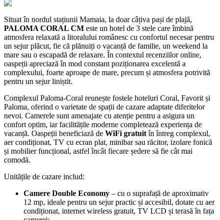
Situat în nordul stațiunii Mamaia, la doar câțiva pași de plajă,
PALOMA CORAL CM
este un hotel de 3 stele care îmbină
atmosfera relaxată a litoralului românesc cu confortul necesar pentru
un sejur plăcut, fie că plănuiți o vacanță de familie, un weekend la
mare sau o escapadă de relaxare. În contextul recenziilor online,
oaspeții apreciază în mod constant poziționarea excelentă a
complexului, foarte aproape de mare, precum și atmosfera potrivită
pentru un sejur liniștit.
Complexul Paloma-Coral reunește fostele hoteluri Coral, Favorit și
Paloma, oferind o varietate de spații de cazare adaptate diferitelor
nevoi. Camerele sunt amenajate cu atenție pentru a asigura un
confort optim, iar facilitățile moderne completează experiența de
vacanță. Oaspeții beneficiază de
WiFi gratuit
în întreg complexul,
aer condiționat, TV cu ecran plat, minibar sau răcitor, izolare fonică
și mobilier funcțional, astfel încât fiecare ședere să fie cât mai
comodă.
Unitățile de cazare includ:
Camere Double Economy
– cu o suprafață de aproximativ
12 mp, ideale pentru un sejur practic și accesibil, dotate cu aer
condiționat, internet wireless gratuit, TV LCD și terasă în fața
camerei;