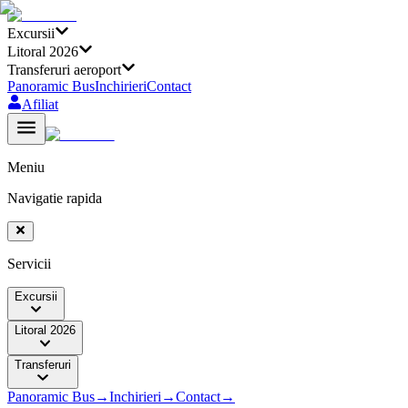
Excursii
Litoral 2026
Transferuri aeroport
Panoramic Bus
Inchirieri
Contact
Afiliat
Meniu
Navigatie rapida
Servicii
Excursii
Litoral 2026
Transferuri
Panoramic Bus
→
Inchirieri
→
Contact
→