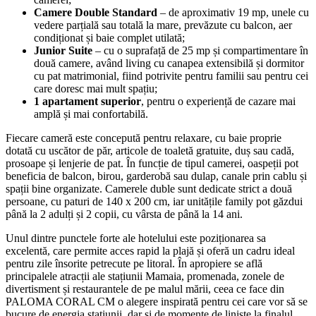
Camere Double Standard
– de aproximativ 19 mp, unele cu
vedere parțială sau totală la mare, prevăzute cu balcon, aer
condiționat și baie complet utilată;
Junior Suite
– cu o suprafață de 25 mp și compartimentare în
două camere, având living cu canapea extensibilă și dormitor
cu pat matrimonial, fiind potrivite pentru familii sau pentru cei
care doresc mai mult spațiu;
1 apartament superior
, pentru o experiență de cazare mai
amplă și mai confortabilă.
Fiecare cameră este concepută pentru relaxare, cu baie proprie
dotată cu uscător de păr, articole de toaletă gratuite, duș sau cadă,
prosoape și lenjerie de pat. În funcție de tipul camerei, oaspeții pot
beneficia de balcon, birou, garderobă sau dulap, canale prin cablu și
spații bine organizate. Camerele duble sunt dedicate strict a două
persoane, cu paturi de 140 x 200 cm, iar unitățile family pot găzdui
până la 2 adulți și 2 copii, cu vârsta de până la 14 ani.
Unul dintre punctele forte ale hotelului este poziționarea sa
excelentă, care permite acces rapid la plajă și oferă un cadru ideal
pentru zile însorite petrecute pe litoral. În apropiere se află
principalele atracții ale stațiunii Mamaia, promenada, zonele de
divertisment și restaurantele de pe malul mării, ceea ce face din
PALOMA CORAL CM o alegere inspirată pentru cei care vor să se
bucure de energia stațiunii, dar și de momente de liniște la finalul