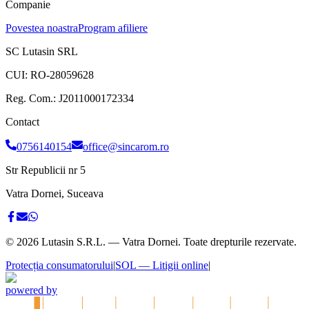
Companie
Povestea noastra
Program afiliere
SC Lutasin SRL
CUI:
RO-28059628
Reg. Com.:
J2011000172334
Contact
0756140154
office@sincarom.ro
Str Republicii nr 5
Vatra Dornei, Suceava
©
2026
Lutasin S.R.L. — Vatra Dornei. Toate drepturile rezervate.
Protecția consumatorului
|
SOL — Litigii online
|
powered by