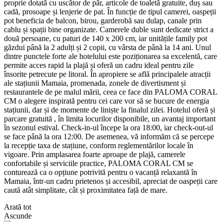
proprie dotată cu uscător de păr, articole de toaletă gratuite, duș sau
cadă, prosoape și lenjerie de pat. În funcție de tipul camerei, oaspeții
pot beneficia de balcon, birou, garderobă sau dulap, canale prin
cablu și spații bine organizate. Camerele duble sunt dedicate strict a
două persoane, cu paturi de 140 x 200 cm, iar unitățile family pot
găzdui până la 2 adulți și 2 copii, cu vârsta de până la 14 ani. Unul
dintre punctele forte ale hotelului este poziționarea sa excelentă, care
permite acces rapid la plajă și oferă un cadru ideal pentru zile
însorite petrecute pe litoral. În apropiere se află principalele atracții
ale stațiunii Mamaia, promenada, zonele de divertisment și
restaurantele de pe malul mării, ceea ce face din PALOMA CORAL
CM o alegere inspirată pentru cei care vor să se bucure de energia
stațiunii, dar și de momente de liniște la finalul zilei. Hotelul oferă și
parcare gratuită , în limita locurilor disponibile, un avantaj important
în sezonul estival. Check-in-ul începe la ora 18:00, iar check-out-ul
se face până la ora 12:00. De asemenea, vă informăm că se percepe
la recepție taxa de stațiune, conform reglementărilor locale în
vigoare. Prin amplasarea foarte aproape de plajă, camerele
confortabile și serviciile practice, PALOMA CORAL CM se
conturează ca o opțiune potrivită pentru o vacanță relaxantă în
Mamaia, într-un cadru prietenos și accesibil, apreciat de oaspeții care
caută atât simplitate, cât și proximitatea față de mare.
Arată tot
Ascunde