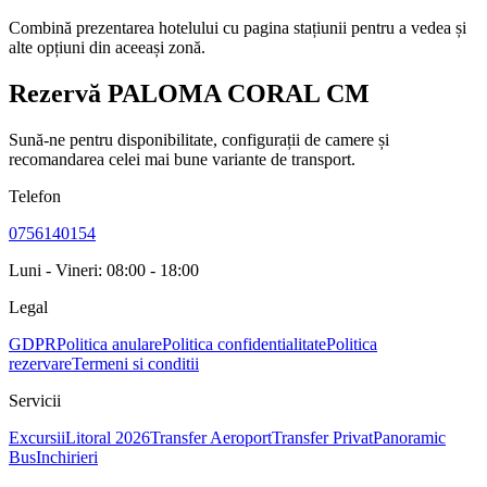
Combină prezentarea hotelului cu pagina stațiunii pentru a vedea și
alte opțiuni din aceeași zonă.
Rezervă PALOMA CORAL CM
Sună-ne pentru disponibilitate, configurații de camere și
recomandarea celei mai bune variante de transport.
Telefon
0756140154
Luni - Vineri: 08:00 - 18:00
Legal
GDPR
Politica anulare
Politica confidentialitate
Politica
rezervare
Termeni si conditii
Servicii
Excursii
Litoral 2026
Transfer Aeroport
Transfer Privat
Panoramic
Bus
Inchirieri