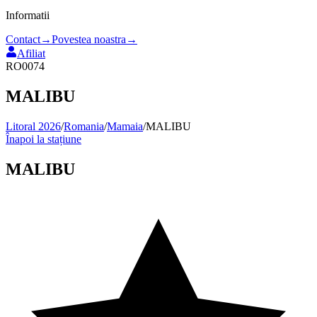
Informatii
Contact
→
Povestea noastra
→
Afiliat
RO0074
MALIBU
Litoral 2026
/
Romania
/
Mamaia
/
MALIBU
Înapoi la stațiune
MALIBU