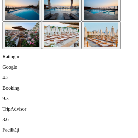
Ratinguri
Google
4.2
Booking
9.3
TripAdvisor
3.6
Facilități