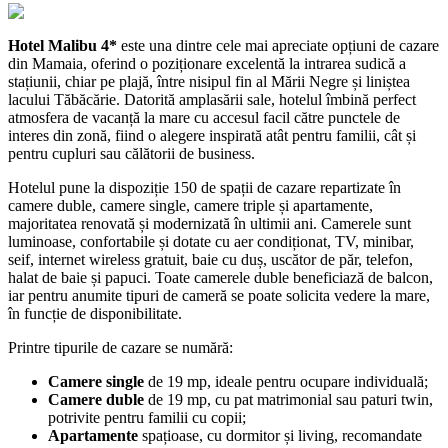
Hotel Malibu 4*
este una dintre cele mai apreciate opțiuni de cazare
din Mamaia, oferind o poziționare excelentă la intrarea sudică a
stațiunii, chiar pe plajă, între nisipul fin al Mării Negre și liniștea
lacului Tăbăcărie. Datorită amplasării sale, hotelul îmbină perfect
atmosfera de vacanță la mare cu accesul facil către punctele de
interes din zonă, fiind o alegere inspirată atât pentru familii, cât și
pentru cupluri sau călătorii de business.
Hotelul pune la dispoziție 150 de spații de cazare repartizate în
camere duble, camere single, camere triple și apartamente,
majoritatea renovată și modernizată în ultimii ani. Camerele sunt
luminoase, confortabile și dotate cu aer condiționat, TV, minibar,
seif, internet wireless gratuit, baie cu duș, uscător de păr, telefon,
halat de baie și papuci. Toate camerele duble beneficiază de balcon,
iar pentru anumite tipuri de cameră se poate solicita vedere la mare,
în funcție de disponibilitate.
Printre tipurile de cazare se numără:
Camere single
de 19 mp, ideale pentru ocupare individuală;
Camere duble
de 19 mp, cu pat matrimonial sau paturi twin,
potrivite pentru familii cu copii;
Apartamente
spațioase, cu dormitor și living, recomandate