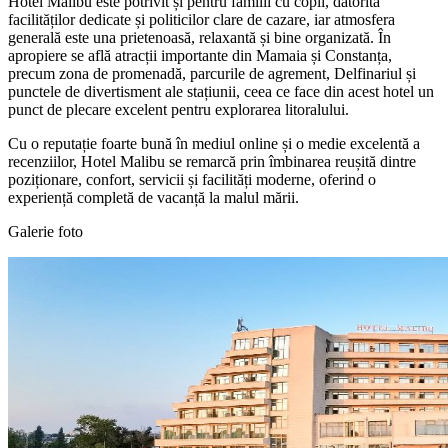
Hotel Malibu este potrivit și pentru familii cu copii, datorită
facilităților dedicate și politicilor clare de cazare, iar atmosfera
generală este una prietenoasă, relaxantă și bine organizată. În
apropiere se află atracții importante din Mamaia și Constanța,
precum zona de promenadă, parcurile de agrement, Delfinariul și
punctele de divertisment ale stațiunii, ceea ce face din acest hotel un
punct de plecare excelent pentru explorarea litoralului.
Cu o reputație foarte bună în mediul online și o medie excelentă a
recenziilor, Hotel Malibu se remarcă prin îmbinarea reușită dintre
poziționare, confort, servicii și facilități moderne, oferind o
experiență completă de vacanță la malul mării.
Galerie foto