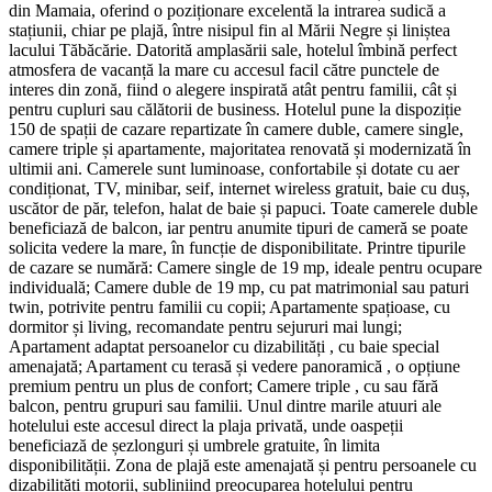
din Mamaia, oferind o poziționare excelentă la intrarea sudică a
stațiunii, chiar pe plajă, între nisipul fin al Mării Negre și liniștea
lacului Tăbăcărie. Datorită amplasării sale, hotelul îmbină perfect
atmosfera de vacanță la mare cu accesul facil către punctele de
interes din zonă, fiind o alegere inspirată atât pentru familii, cât și
pentru cupluri sau călătorii de business. Hotelul pune la dispoziție
150 de spații de cazare repartizate în camere duble, camere single,
camere triple și apartamente, majoritatea renovată și modernizată în
ultimii ani. Camerele sunt luminoase, confortabile și dotate cu aer
condiționat, TV, minibar, seif, internet wireless gratuit, baie cu duș,
uscător de păr, telefon, halat de baie și papuci. Toate camerele duble
beneficiază de balcon, iar pentru anumite tipuri de cameră se poate
solicita vedere la mare, în funcție de disponibilitate. Printre tipurile
de cazare se numără: Camere single de 19 mp, ideale pentru ocupare
individuală; Camere duble de 19 mp, cu pat matrimonial sau paturi
twin, potrivite pentru familii cu copii; Apartamente spațioase, cu
dormitor și living, recomandate pentru sejururi mai lungi;
Apartament adaptat persoanelor cu dizabilități , cu baie special
amenajată; Apartament cu terasă și vedere panoramică , o opțiune
premium pentru un plus de confort; Camere triple , cu sau fără
balcon, pentru grupuri sau familii. Unul dintre marile atuuri ale
hotelului este accesul direct la plaja privată, unde oaspeții
beneficiază de șezlonguri și umbrele gratuite, în limita
disponibilității. Zona de plajă este amenajată și pentru persoanele cu
dizabilități motorii, subliniind preocuparea hotelului pentru