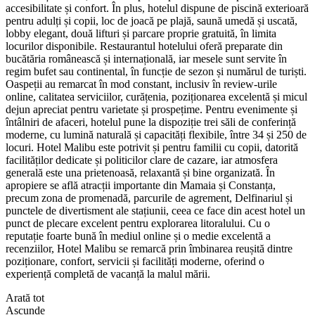
accesibilitate și confort. În plus, hotelul dispune de piscină exterioară
pentru adulți și copii, loc de joacă pe plajă, saună umedă și uscată,
lobby elegant, două lifturi și parcare proprie gratuită, în limita
locurilor disponibile. Restaurantul hotelului oferă preparate din
bucătăria românească și internațională, iar mesele sunt servite în
regim bufet sau continental, în funcție de sezon și numărul de turiști.
Oaspeții au remarcat în mod constant, inclusiv în review-urile
online, calitatea serviciilor, curățenia, poziționarea excelentă și micul
dejun apreciat pentru varietate și prospețime. Pentru evenimente și
întâlniri de afaceri, hotelul pune la dispoziție trei săli de conferință
moderne, cu lumină naturală și capacități flexibile, între 34 și 250 de
locuri. Hotel Malibu este potrivit și pentru familii cu copii, datorită
facilităților dedicate și politicilor clare de cazare, iar atmosfera
generală este una prietenoasă, relaxantă și bine organizată. În
apropiere se află atracții importante din Mamaia și Constanța,
precum zona de promenadă, parcurile de agrement, Delfinariul și
punctele de divertisment ale stațiunii, ceea ce face din acest hotel un
punct de plecare excelent pentru explorarea litoralului. Cu o
reputație foarte bună în mediul online și o medie excelentă a
recenziilor, Hotel Malibu se remarcă prin îmbinarea reușită dintre
poziționare, confort, servicii și facilități moderne, oferind o
experiență completă de vacanță la malul mării.
Arată tot
Ascunde