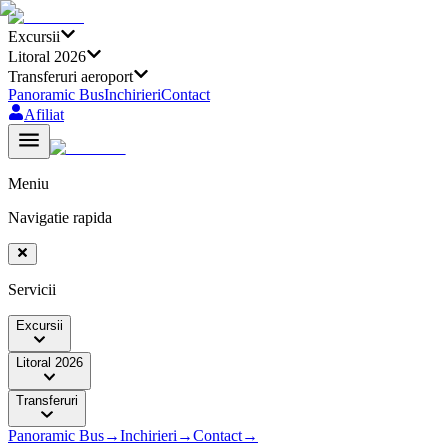
Excursii
Litoral 2026
Transferuri aeroport
Panoramic Bus
Inchirieri
Contact
Afiliat
Meniu
Navigatie rapida
Servicii
Excursii
Litoral 2026
Transferuri
Panoramic Bus
→
Inchirieri
→
Contact
→