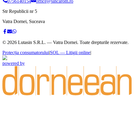
0756140154
office@sincarom.ro
Str Republicii nr 5
Vatra Dornei, Suceava
©
2026
Lutasin S.R.L. — Vatra Dornei. Toate drepturile rezervate.
Protecția consumatorului
|
SOL — Litigii online
|
powered by