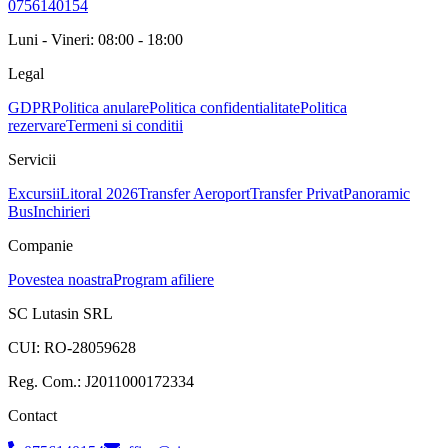
0756140154
Luni - Vineri: 08:00 - 18:00
Legal
GDPR
Politica anulare
Politica confidentialitate
Politica
rezervare
Termeni si conditii
Servicii
Excursii
Litoral 2026
Transfer Aeroport
Transfer Privat
Panoramic
Bus
Inchirieri
Companie
Povestea noastra
Program afiliere
SC Lutasin SRL
CUI:
RO-28059628
Reg. Com.:
J2011000172334
Contact