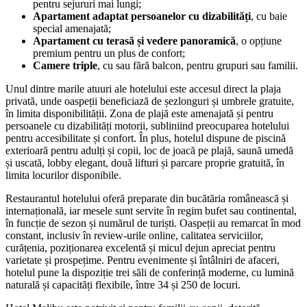
pentru sejururi mai lungi;
Apartament adaptat persoanelor cu dizabilități
, cu baie
special amenajată;
Apartament cu terasă și vedere panoramică
, o opțiune
premium pentru un plus de confort;
Camere triple
, cu sau fără balcon, pentru grupuri sau familii.
Unul dintre marile atuuri ale hotelului este accesul direct la plaja
privată, unde oaspeții beneficiază de șezlonguri și umbrele gratuite,
în limita disponibilității. Zona de plajă este amenajată și pentru
persoanele cu dizabilități motorii, subliniind preocuparea hotelului
pentru accesibilitate și confort. În plus, hotelul dispune de piscină
exterioară pentru adulți și copii, loc de joacă pe plajă, saună umedă
și uscată, lobby elegant, două lifturi și parcare proprie gratuită, în
limita locurilor disponibile.
Restaurantul hotelului oferă preparate din bucătăria românească și
internațională, iar mesele sunt servite în regim bufet sau continental,
în funcție de sezon și numărul de turiști. Oaspeții au remarcat în mod
constant, inclusiv în review-urile online, calitatea serviciilor,
curățenia, poziționarea excelentă și micul dejun apreciat pentru
varietate și prospețime. Pentru evenimente și întâlniri de afaceri,
hotelul pune la dispoziție trei săli de conferință moderne, cu lumină
naturală și capacități flexibile, între 34 și 250 de locuri.