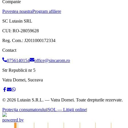
Companie
Povestea noastra
Program afiliere
SC Lutasin SRL
CUI:
RO-28059628
Reg. Com.:
J2011000172334
Contact
0756140154
office@sincarom.ro
Str Republicii nr 5
Vatra Dornei, Suceava
©
2026
Lutasin S.R.L. — Vatra Dornei. Toate drepturile rezervate.
Protecția consumatorului
|
SOL — Litigii online
|
powered by