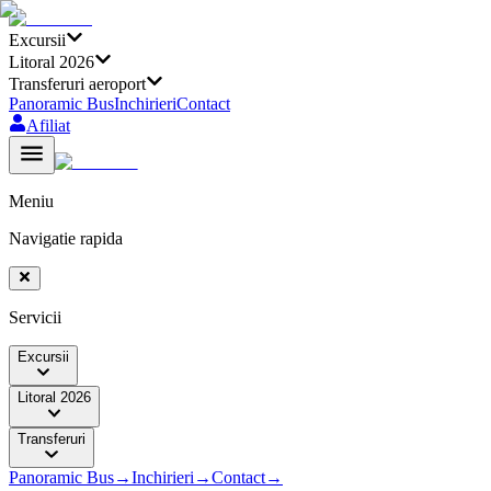
Excursii
Litoral 2026
Transferuri aeroport
Panoramic Bus
Inchirieri
Contact
Afiliat
Meniu
Navigatie rapida
Servicii
Excursii
Litoral 2026
Transferuri
Panoramic Bus
→
Inchirieri
→
Contact
→