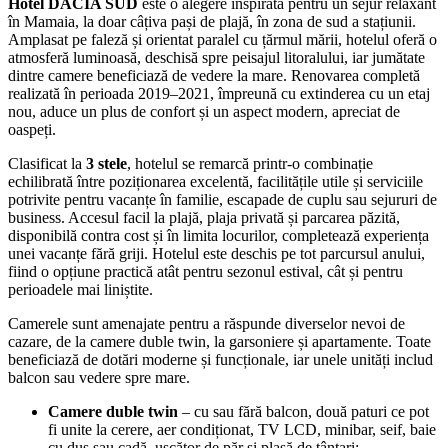
Hotel DACIA SUD
este o alegere inspirată pentru un sejur relaxant
în Mamaia, la doar câțiva pași de plajă, în zona de sud a stațiunii.
Amplasat pe faleză și orientat paralel cu țărmul mării, hotelul oferă o
atmosferă luminoasă, deschisă spre peisajul litoralului, iar jumătate
dintre camere beneficiază de vedere la mare. Renovarea completă
realizată în perioada 2019–2021, împreună cu extinderea cu un etaj
nou, aduce un plus de confort și un aspect modern, apreciat de
oaspeți.
Clasificat la
3 stele
, hotelul se remarcă printr-o combinație
echilibrată între poziționarea excelentă, facilitățile utile și serviciile
potrivite pentru vacanțe în familie, escapade de cuplu sau sejururi de
business. Accesul facil la plajă, plaja privată și parcarea păzită,
disponibilă contra cost și în limita locurilor, completează experiența
unei vacanțe fără griji. Hotelul este deschis pe tot parcursul anului,
fiind o opțiune practică atât pentru sezonul estival, cât și pentru
perioadele mai liniștite.
Camerele sunt amenajate pentru a răspunde diverselor nevoi de
cazare, de la camere duble twin, la garsoniere și apartamente. Toate
beneficiază de dotări moderne și funcționale, iar unele unități includ
balcon sau vedere spre mare.
Camere duble twin
– cu sau fără balcon, două paturi ce pot
fi unite la cerere, aer condiționat, TV LCD, minibar, seif, baie
cu duș sau cadă, uscător de păr și plasă de țânțari;