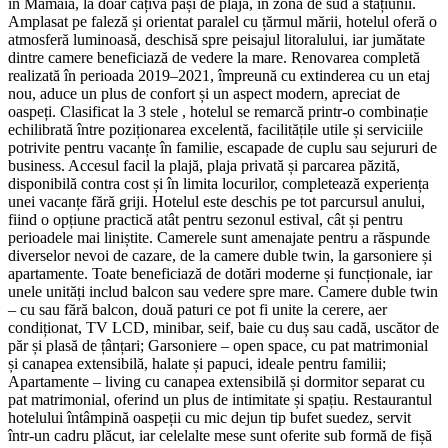
în Mamaia, la doar câțiva pași de plajă, în zona de sud a stațiunii.
Amplasat pe faleză și orientat paralel cu țărmul mării, hotelul oferă o
atmosferă luminoasă, deschisă spre peisajul litoralului, iar jumătate
dintre camere beneficiază de vedere la mare. Renovarea completă
realizată în perioada 2019–2021, împreună cu extinderea cu un etaj
nou, aduce un plus de confort și un aspect modern, apreciat de
oaspeți. Clasificat la 3 stele , hotelul se remarcă printr-o combinație
echilibrată între poziționarea excelentă, facilitățile utile și serviciile
potrivite pentru vacanțe în familie, escapade de cuplu sau sejururi de
business. Accesul facil la plajă, plaja privată și parcarea păzită,
disponibilă contra cost și în limita locurilor, completează experiența
unei vacanțe fără griji. Hotelul este deschis pe tot parcursul anului,
fiind o opțiune practică atât pentru sezonul estival, cât și pentru
perioadele mai liniștite. Camerele sunt amenajate pentru a răspunde
diverselor nevoi de cazare, de la camere duble twin, la garsoniere și
apartamente. Toate beneficiază de dotări moderne și funcționale, iar
unele unități includ balcon sau vedere spre mare. Camere duble twin
– cu sau fără balcon, două paturi ce pot fi unite la cerere, aer
condiționat, TV LCD, minibar, seif, baie cu duș sau cadă, uscător de
păr și plasă de țânțari; Garsoniere – open space, cu pat matrimonial
și canapea extensibilă, halate și papuci, ideale pentru familii;
Apartamente – living cu canapea extensibilă și dormitor separat cu
pat matrimonial, oferind un plus de intimitate și spațiu. Restaurantul
hotelului întâmpină oaspeții cu mic dejun tip bufet suedez, servit
într-un cadru plăcut, iar celelalte mese sunt oferite sub formă de fișă