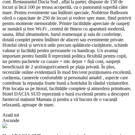
cont. Restaurantul Dacia Sud , aflat la parter, dispune de 150 de
locuri și încă 100 pe terasa acoperită, cu o panoramă superbă către
mare. Pentru evenimente sau întâlniri speciale, Noblesse Ballroom
oferă o capacitate de 250 de locuri și vedere spre mare, fiind potrivit
pentru momente memorabile. Printre facilitățile apreciate de oaspeți
se numără și free Wi‑Fi , centrul de fitness cu aparatură modernă,
sauna, liftul ultramodern, barul reamenajat și sala de conferințe,
dotată complet pentru întâlniri de afaceri sau evenimente private.
Hotelul oferă și servicii utile precum spălătorie-curățătorie, schimb
valutar și facilități pentru persoanele cu handicap. Un avantaj
important pentru familii îl reprezintă politica flexibilă pentru copii,
iar pentru pachetele cu cazare + mic dejun + fișă cont, oaspeții
beneficiază de 2 șezlonguri/cameră pe plaja privată. În plus,
recenziile online evidențiază în mod frecvent poziționarea excelentă,
curățenia, camerele confortabile și personalul amabil , aspecte care
contribuie la reputația foarte bună a hotelului în rândul vizitatorilor.
Prin locația sa pe litoral, facilitățile complete și atmosfera primitoare,
Hotel DACIA SUD reprezintă o bază excelentă pentru a descoperi
farmecul stațiunii Mamaia și pentru a vă bucura de o vacanță
relaxantă, aproape de mare.
Arată tot
Ascunde