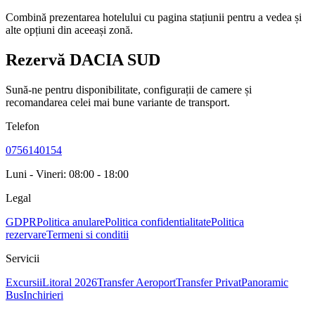
Combină prezentarea hotelului cu pagina stațiunii pentru a vedea și
alte opțiuni din aceeași zonă.
Rezervă DACIA SUD
Sună-ne pentru disponibilitate, configurații de camere și
recomandarea celei mai bune variante de transport.
Telefon
0756140154
Luni - Vineri: 08:00 - 18:00
Legal
GDPR
Politica anulare
Politica confidentialitate
Politica
rezervare
Termeni si conditii
Servicii
Excursii
Litoral 2026
Transfer Aeroport
Transfer Privat
Panoramic
Bus
Inchirieri