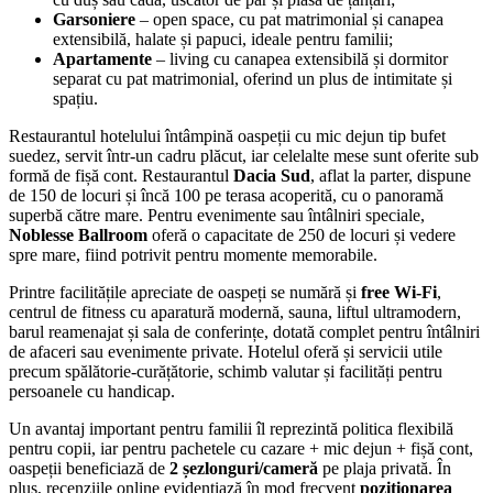
Garsoniere
– open space, cu pat matrimonial și canapea
extensibilă, halate și papuci, ideale pentru familii;
Apartamente
– living cu canapea extensibilă și dormitor
separat cu pat matrimonial, oferind un plus de intimitate și
spațiu.
Restaurantul hotelului întâmpină oaspeții cu mic dejun tip bufet
suedez, servit într-un cadru plăcut, iar celelalte mese sunt oferite sub
formă de fișă cont. Restaurantul
Dacia Sud
, aflat la parter, dispune
de 150 de locuri și încă 100 pe terasa acoperită, cu o panoramă
superbă către mare. Pentru evenimente sau întâlniri speciale,
Noblesse Ballroom
oferă o capacitate de 250 de locuri și vedere
spre mare, fiind potrivit pentru momente memorabile.
Printre facilitățile apreciate de oaspeți se numără și
free Wi‑Fi
,
centrul de fitness cu aparatură modernă, sauna, liftul ultramodern,
barul reamenajat și sala de conferințe, dotată complet pentru întâlniri
de afaceri sau evenimente private. Hotelul oferă și servicii utile
precum spălătorie-curățătorie, schimb valutar și facilități pentru
persoanele cu handicap.
Un avantaj important pentru familii îl reprezintă politica flexibilă
pentru copii, iar pentru pachetele cu cazare + mic dejun + fișă cont,
oaspeții beneficiază de
2 șezlonguri/cameră
pe plaja privată. În
plus, recenziile online evidențiază în mod frecvent
poziționarea