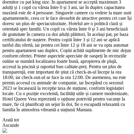
dormitor cu pat king size. În apartament se acceptă maximum 3
adulți și 1 copil cu vârsta între 0 și 3 ani, iar în duplex capacitatea
maximă este de 4 persoane. Singurele camere cu vedere la mare sunt
apartamentele, ceea ce le face deosebit de atractive pentru cei care își
doresc un plus de spectaculozitate. Hotelul are o politică clară și
orientată spre familii. Un copil cu vârsta între 0 și 3 ani beneficiază
de gratuitate în camera cu doi adulți plătitori, în același pat, pe baza
certificatului de naștere. Pentru copiii între 3 și 12 ani se aplică
tariful din ofertă, iar pentru cei între 12 și 18 ani se va opta automat
pentru apartament sau duplex. Copiii achită suplimente de mic dejun
conform ofertei. Printre aspectele apreciate de oaspeți în recenziile
online se numără localizarea foarte bună, apropierea de plajă,
accesul la piscină și raportul bun calitate-preț. Pentru un plus de
transparență, este important de știut că check-in-ul începe la ora
18:00, iar check-out-ul se face la ora 12:00. De asemenea, nu este
permis accesul cu animale de companie, iar începând cu sezonul
2023 se încasează la recepție taxa de stațiune, conform legislației
locale. Cu o poziție excelentă, facilități utile și camere modernizate,
Hotel Queen Vera reprezintă o opțiune potrivită pentru vacanțe la
mare, fie că planificați un sejur în doi, fie o escapadă relaxantă cu
familia în atmosfera vibrantă a stațiunii Mamaia.
Arată tot
Ascunde