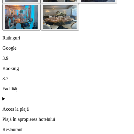
Ratinguri
Google
3.9
Booking
8.7
Facilități
Acces la plajă
Plajă în apropierea hotelului
Restaurant