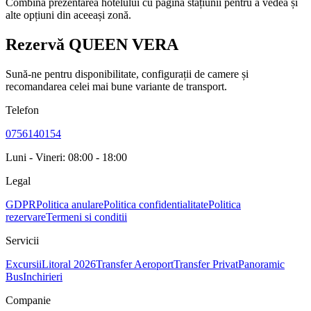
Combină prezentarea hotelului cu pagina stațiunii pentru a vedea și
alte opțiuni din aceeași zonă.
Rezervă QUEEN VERA
Sună-ne pentru disponibilitate, configurații de camere și
recomandarea celei mai bune variante de transport.
Telefon
0756140154
Luni - Vineri: 08:00 - 18:00
Legal
GDPR
Politica anulare
Politica confidentialitate
Politica
rezervare
Termeni si conditii
Servicii
Excursii
Litoral 2026
Transfer Aeroport
Transfer Privat
Panoramic
Bus
Inchirieri
Companie