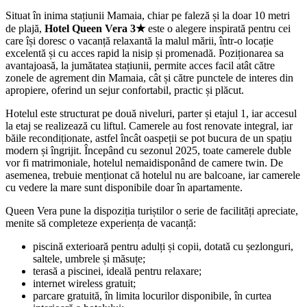
Situat în inima stațiunii Mamaia, chiar pe faleză și la doar 10 metri
de plajă,
Hotel Queen Vera 3★
este o alegere inspirată pentru cei
care își doresc o vacanță relaxantă la malul mării, într-o locație
excelentă și cu acces rapid la nisip și promenadă. Poziționarea sa
avantajoasă, la jumătatea stațiunii, permite acces facil atât către
zonele de agrement din Mamaia, cât și către punctele de interes din
apropiere, oferind un sejur confortabil, practic și plăcut.
Hotelul este structurat pe două niveluri, parter și etajul 1, iar accesul
la etaj se realizează cu liftul. Camerele au fost renovate integral, iar
băile recondiționate, astfel încât oaspeții se pot bucura de un spațiu
modern și îngrijit. Începând cu sezonul 2025, toate camerele duble
vor fi matrimoniale, hotelul nemaidisponând de camere twin. De
asemenea, trebuie menționat că hotelul nu are balcoane, iar camerele
cu vedere la mare sunt disponibile doar în apartamente.
Queen Vera pune la dispoziția turiștilor o serie de facilități apreciate,
menite să completeze experiența de vacanță:
piscină exterioară pentru adulți și copii, dotată cu șezlonguri,
saltele, umbrele și măsuțe;
terasă a piscinei, ideală pentru relaxare;
internet wireless gratuit;
parcare gratuită, în limita locurilor disponibile, în curtea