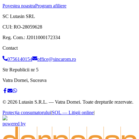
Povestea noastra
Program afiliere
SC Lutasin SRL
CUI:
RO-28059628
Reg. Com.:
J2011000172334
Contact
0756140154
office@sincarom.ro
Str Republicii nr 5
Vatra Dornei, Suceava
©
2026
Lutasin S.R.L. — Vatra Dornei. Toate drepturile rezervate.
Protecția consumatorului
|
SOL — Litigii online
|
powered by