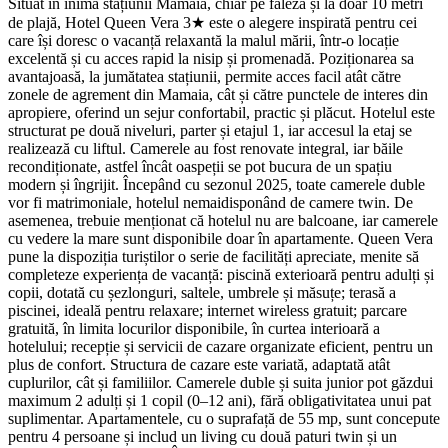
Situat în inima stațiunii Mamaia, chiar pe faleză și la doar 10 metri
de plajă, Hotel Queen Vera 3★ este o alegere inspirată pentru cei
care își doresc o vacanță relaxantă la malul mării, într-o locație
excelentă și cu acces rapid la nisip și promenadă. Poziționarea sa
avantajoasă, la jumătatea stațiunii, permite acces facil atât către
zonele de agrement din Mamaia, cât și către punctele de interes din
apropiere, oferind un sejur confortabil, practic și plăcut. Hotelul este
structurat pe două niveluri, parter și etajul 1, iar accesul la etaj se
realizează cu liftul. Camerele au fost renovate integral, iar băile
recondiționate, astfel încât oaspeții se pot bucura de un spațiu
modern și îngrijit. Începând cu sezonul 2025, toate camerele duble
vor fi matrimoniale, hotelul nemaidisponând de camere twin. De
asemenea, trebuie menționat că hotelul nu are balcoane, iar camerele
cu vedere la mare sunt disponibile doar în apartamente. Queen Vera
pune la dispoziția turiștilor o serie de facilități apreciate, menite să
completeze experiența de vacanță: piscină exterioară pentru adulți și
copii, dotată cu șezlonguri, saltele, umbrele și măsuțe; terasă a
piscinei, ideală pentru relaxare; internet wireless gratuit; parcare
gratuită, în limita locurilor disponibile, în curtea interioară a
hotelului; recepție și servicii de cazare organizate eficient, pentru un
plus de confort. Structura de cazare este variată, adaptată atât
cuplurilor, cât și familiilor. Camerele duble și suita junior pot găzdui
maximum 2 adulți și 1 copil (0–12 ani), fără obligativitatea unui pat
suplimentar. Apartamentele, cu o suprafață de 55 mp, sunt concepute
pentru 4 persoane și includ un living cu două paturi twin și un