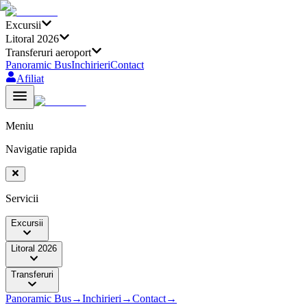
Excursii
Litoral 2026
Transferuri aeroport
Panoramic Bus
Inchirieri
Contact
Afiliat
Meniu
Navigatie rapida
Servicii
Excursii
Litoral 2026
Transferuri
Panoramic Bus
→
Inchirieri
→
Contact
→