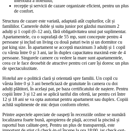
interioară a hotelului;
recepție și servicii de cazare organizate eficient, pentru un plus
de confort.
Structura de cazare este variată, adaptată atât cuplurilor, cât și
familiilor. Camerele duble și suita junior pot găzdui maximum 2
adulți și 1 copil (0–12 ani), fără obligativitatea unui pat suplimentar.
Apartamentele, cu o suprafață de 55 mp, sunt concepute pentru 4
persoane și includ un living cu două paturi twin și un dormitor cu
pat king size. În apartament se acceptă maximum 3 adulți și 1 copil
cu vârsta între 0 și 3 ani, iar în duplex capacitatea maximă este de 4
persoane. Singurele camere cu vedere la mare sunt apartamentele,
ceea ce le face deosebit de atractive pentru cei care își doresc un plus
de spectaculozitate.
Hotelul are o politică clară și orientată spre familii. Un copil cu
vârsta între 0 și 3 ani beneficiază de gratuitate în camera cu doi
adulți plătitori, în același pat, pe baza certificatului de naștere. Pentru
copiii între 3 și 12 ani se aplică tariful din ofertă, iar pentru cei între
12 și 18 ani se va opta automat pentru apartament sau duplex. Copiii
achită suplimente de mic dejun conform ofertei.
Printre aspectele apreciate de oaspeți în recenziile online se numără
localizarea foarte bună, apropierea de plajă, accesul la piscină și
raportul bun calitate-preț. Pentru un plus de transparență, este
important de știut că check-in-ul începe la ora 18:00, iar check-out-