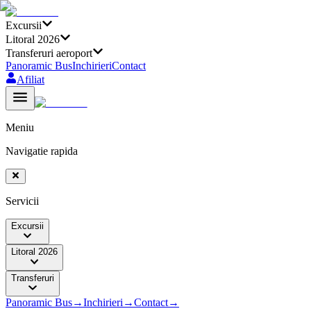
Excursii
Litoral 2026
Transferuri aeroport
Panoramic Bus
Inchirieri
Contact
Afiliat
Meniu
Navigatie rapida
Servicii
Excursii
Litoral 2026
Transferuri
Panoramic Bus
→
Inchirieri
→
Contact
→