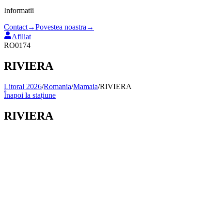
Informatii
Contact
→
Povestea noastra
→
Afiliat
RO0174
RIVIERA
Litoral 2026
/
Romania
/
Mamaia
/
RIVIERA
Înapoi la stațiune
RIVIERA