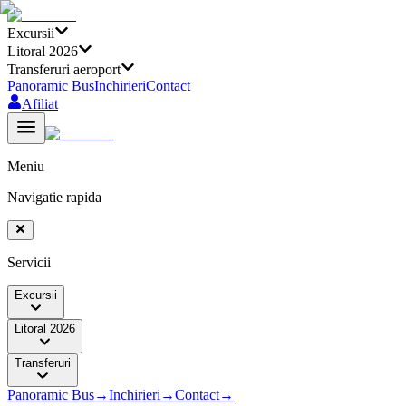
Excursii
Litoral 2026
Transferuri aeroport
Panoramic Bus
Inchirieri
Contact
Afiliat
Meniu
Navigatie rapida
Servicii
Excursii
Litoral 2026
Transferuri
Panoramic Bus
→
Inchirieri
→
Contact
→