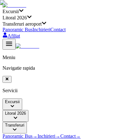
Excursii
Litoral 2026
Transferuri aeroport
Panoramic Bus
Inchirieri
Contact
Afiliat
Meniu
Navigatie rapida
Servicii
Excursii
Litoral 2026
Transferuri
Panoramic Bus
→
Inchirieri
→
Contact
→