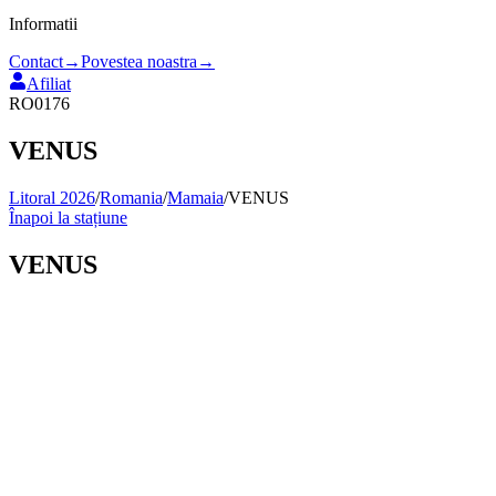
Informatii
Contact
→
Povestea noastra
→
Afiliat
RO0176
VENUS
Litoral 2026
/
Romania
/
Mamaia
/
VENUS
Înapoi la stațiune
VENUS