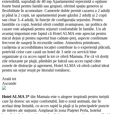
extensibilă, suprafață de 40 mp Apartamentul reprezintă o opțiune
foarte bună pentru familii sau grupuri, oferind spațiu generos și
flexibilitate în acomodare. Camerele duble permit cazarea a 2 adulți
și până la 2 copii, iar apartamentul poate găzdui 2 adulți și 2 copii
sau chiar 3–4 adulți, în funcție de configurația sejurului. Pentru
familiile cu copii, hotelul oferă condiții avantajoase, iar politica de
cazare este adaptată pentru sejururi confortabile în familie. Un alt
avantaj important este faptul că Hotel ALMA este apreciat pentru
micul dejun și pentru raportul bun calitate-preț, aspecte confirmate
frecvent de oaspeți în recenziile online. Atmosfera primitoare,
curățenia și accesibilitatea locației contribuie la o experiență plăcută,
potrivită celor care caută un hotel de 3 stele cu servicii bine
organizate și cu acces rapid la tot ce oferă Mamaia. Fie că vă doriți
zile relaxante pe plajă, plimbări pe faleză sau acces rapid către
zonele de distracție și agrement, Hotel ALMA vă oferă cadrul ideal
pentru un sejur reușit pe litoralul românesc.
Arată tot
Ascunde
Hotel ALMA 3*
din Mamaia este o alegere inspirată pentru turiștii
care își doresc un sejur confortabil, într-o zonă animată, dar în
același timp liniștită, cu acces rapid la plajă și la principalele puncte
de interes ale stațiunii. Amplasat în zona Piațetei Perla, hotelul