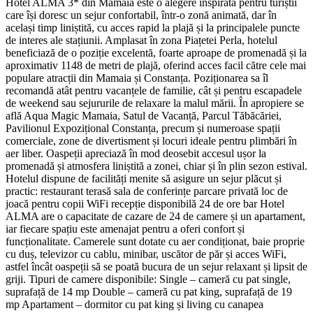
Hotel ALMA 3* din Mamaia este o alegere inspirată pentru turiștii
care își doresc un sejur confortabil, într-o zonă animată, dar în
același timp liniștită, cu acces rapid la plajă și la principalele puncte
de interes ale stațiunii. Amplasat în zona Piațetei Perla, hotelul
beneficiază de o poziție excelentă, foarte aproape de promenadă și la
aproximativ 1148 de metri de plajă, oferind acces facil către cele mai
populare atracții din Mamaia și Constanța. Poziționarea sa îl
recomandă atât pentru vacanțele de familie, cât și pentru escapadele
de weekend sau sejururile de relaxare la malul mării. În apropiere se
află Aqua Magic Mamaia, Satul de Vacanță, Parcul Tăbăcăriei,
Pavilionul Expozițional Constanța, precum și numeroase spații
comerciale, zone de divertisment și locuri ideale pentru plimbări în
aer liber. Oaspeții apreciază în mod deosebit accesul ușor la
promenadă și atmosfera liniștită a zonei, chiar și în plin sezon estival.
Hotelul dispune de facilități menite să asigure un sejur plăcut și
practic: restaurant terasă sala de conferințe parcare privată loc de
joacă pentru copii WiFi recepție disponibilă 24 de ore bar Hotel
ALMA are o capacitate de cazare de 24 de camere și un apartament,
iar fiecare spațiu este amenajat pentru a oferi confort și
funcționalitate. Camerele sunt dotate cu aer condiționat, baie proprie
cu duș, televizor cu cablu, minibar, uscător de păr și acces WiFi,
astfel încât oaspeții să se poată bucura de un sejur relaxant și lipsit de
griji. Tipuri de camere disponibile: Single – cameră cu pat single,
suprafață de 14 mp Double – cameră cu pat king, suprafață de 19
mp Apartament – dormitor cu pat king și living cu canapea