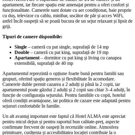
apartament, iar fiecare spațiu este amenajat pentru a oferi confort și
funcționalitate. Camerele sunt dotate cu aer condiționat, baie proprie
cu duș, televizor cu cablu, minibar, uscător de păr și acces WiFi,
astfel încât oaspeții să se poată bucura de un sejur relaxant și lipsit de
griji.
Tipuri de camere disponibile:
Single
– cameră cu pat single, suprafață de 14 mp
Double
– cameră cu pat king, suprafață de 19 mp
Apartament
– dormitor cu pat king și living cu canapea
extensibilă, suprafață de 40 mp
Apartamentul reprezintă o opțiune foarte bună pentru familii sau
grupuri, oferind spațiu generos și flexibilitate în acomodare.
Camerele duble permit cazarea a 2 adulți și până la 2 copii, iar
apartamentul poate găzdui 2 adulți și 2 copii sau chiar 3–4 adulți, în
funcție de configurația sejurului. Pentru familiile cu copii, hotelul
oferă condiții avantajoase, iar politica de cazare este adaptată pentru
sejururi confortabile în familie.
Un alt avantaj important este faptul că Hotel ALMA este apreciat
pentru micul dejun și pentru raportul bun calitate-preț, aspecte
confirmate frecvent de oaspeți în recenziile online. Atmosfera
primitoare, curățenia și accesibilitatea locației contribuie la o