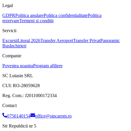
Legal
GDPR
Politica anulare
Politica confidentialitate
Politica
rezervare
Termeni si conditii
Servicii
Excursii
Litoral 2026
Transfer Aeroport
Transfer Privat
Panoramic
Bus
Inchirieri
Companie
Povestea noastra
Program afiliere
SC Lutasin SRL
CUI:
RO-28059628
Reg. Com.:
J2011000172334
Contact
0756140154
office@sincarom.ro
Str Republicii nr 5