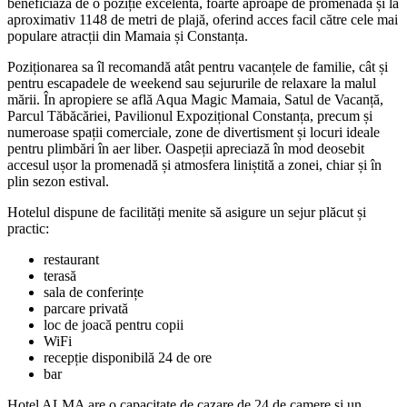
beneficiază de o poziție excelentă, foarte aproape de promenadă și la
aproximativ 1148 de metri de plajă, oferind acces facil către cele mai
populare atracții din Mamaia și Constanța.
Poziționarea sa îl recomandă atât pentru vacanțele de familie, cât și
pentru escapadele de weekend sau sejururile de relaxare la malul
mării. În apropiere se află Aqua Magic Mamaia, Satul de Vacanță,
Parcul Tăbăcăriei, Pavilionul Expozițional Constanța, precum și
numeroase spații comerciale, zone de divertisment și locuri ideale
pentru plimbări în aer liber. Oaspeții apreciază în mod deosebit
accesul ușor la promenadă și atmosfera liniștită a zonei, chiar și în
plin sezon estival.
Hotelul dispune de facilități menite să asigure un sejur plăcut și
practic:
restaurant
terasă
sala de conferințe
parcare privată
loc de joacă pentru copii
WiFi
recepție disponibilă 24 de ore
bar
Hotel ALMA are o capacitate de cazare de 24 de camere și un