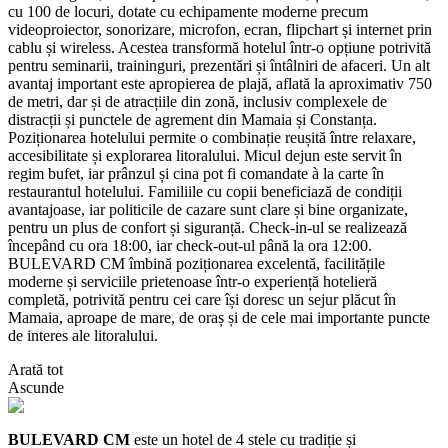
cu 100 de locuri, dotate cu echipamente moderne precum
videoproiector, sonorizare, microfon, ecran, flipchart și internet prin
cablu și wireless. Acestea transformă hotelul într-o opțiune potrivită
pentru seminarii, traininguri, prezentări și întâlniri de afaceri. Un alt
avantaj important este apropierea de plajă, aflată la aproximativ 750
de metri, dar și de atracțiile din zonă, inclusiv complexele de
distracții și punctele de agrement din Mamaia și Constanța.
Poziționarea hotelului permite o combinație reușită între relaxare,
accesibilitate și explorarea litoralului. Micul dejun este servit în
regim bufet, iar prânzul și cina pot fi comandate à la carte în
restaurantul hotelului. Familiile cu copii beneficiază de condiții
avantajoase, iar politicile de cazare sunt clare și bine organizate,
pentru un plus de confort și siguranță. Check-in-ul se realizează
începând cu ora 18:00, iar check-out-ul până la ora 12:00.
BULEVARD CM îmbină poziționarea excelentă, facilitățile
moderne și serviciile prietenoase într-o experiență hotelieră
completă, potrivită pentru cei care își doresc un sejur plăcut în
Mamaia, aproape de mare, de oraș și de cele mai importante puncte
de interes ale litoralului.
Arată tot
Ascunde
BULEVARD CM
este un hotel de 4 stele cu tradiție și