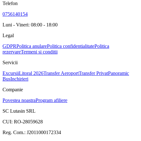
Telefon
0756140154
Luni - Vineri: 08:00 - 18:00
Legal
GDPR
Politica anulare
Politica confidentialitate
Politica
rezervare
Termeni si conditii
Servicii
Excursii
Litoral 2026
Transfer Aeroport
Transfer Privat
Panoramic
Bus
Inchirieri
Companie
Povestea noastra
Program afiliere
SC Lutasin SRL
CUI:
RO-28059628
Reg. Com.:
J2011000172334