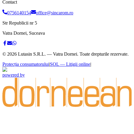
Contact
0756140154
office@sincarom.ro
Str Republicii nr 5
Vatra Dornei, Suceava
©
2026
Lutasin S.R.L. — Vatra Dornei. Toate drepturile rezervate.
Protecția consumatorului
|
SOL — Litigii online
|
powered by