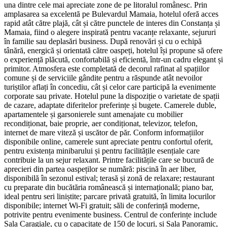
una dintre cele mai apreciate zone de pe litoralul românesc. Prin
amplasarea sa excelentă pe Bulevardul Mamaia, hotelul oferă acces
rapid atât către plajă, cât și către punctele de interes din Constanța și
Mamaia, fiind o alegere inspirată pentru vacanțe relaxante, sejururi
în familie sau deplasări business. După renovări și cu o echipă
tânără, energică și orientată către oaspeți, hotelul își propune să ofere
o experiență plăcută, confortabilă și eficientă, într-un cadru elegant și
primitor. Atmosfera este completată de decorul rafinat al spațiilor
comune și de serviciile gândite pentru a răspunde atât nevoilor
turiștilor aflați în concediu, cât și celor care participă la evenimente
corporate sau private. Hotelul pune la dispoziție o varietate de spații
de cazare, adaptate diferitelor preferințe și bugete. Camerele duble,
apartamentele și garsonierele sunt amenajate cu mobilier
recondiționat, baie proprie, aer condiționat, televizor, telefon,
internet de mare viteză și uscător de păr. Conform informațiilor
disponibile online, camerele sunt apreciate pentru confortul oferit,
pentru existența minibarului și pentru facilitățile esențiale care
contribuie la un sejur relaxant. Printre facilitățile care se bucură de
aprecieri din partea oaspeților se numără: piscină în aer liber,
disponibilă în sezonul estival; terasă și zonă de relaxare; restaurant
cu preparate din bucătăria românească și internațională; piano bar,
ideal pentru seri liniștite; parcare privată gratuită, în limita locurilor
disponibile; internet Wi‑Fi gratuit; săli de conferință moderne,
potrivite pentru evenimente business. Centrul de conferințe include
Sala Caragiale, cu o capacitate de 150 de locuri, și Sala Panoramic,