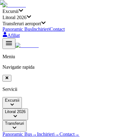
Excursii
Litoral 2026
Transferuri aeroport
Panoramic Bus
Inchirieri
Contact
Afiliat
Meniu
Navigatie rapida
Servicii
Excursii
Litoral 2026
Transferuri
Panoramic Bus
→
Inchirieri
→
Contact
→