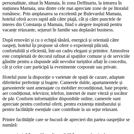
personalitate, situat în Mamaia, în zona Delfinariu, la intrarea în
stațiunea Mamaia, una dintre cele mai apreciate zone de pe litoralul
românesc. Prin amplasarea sa excelentă pe Bulevardul Mamaia,
hotelul oferă acces rapid atât către plajă, cât și către punctele de
interes din Constanța și Mamaia, fiind o alegere inspirată pentru
vacanțe relaxante, sejururi în familie sau deplasări business.
După renovări și cu o echipă tânără, energică și orientată către
oaspeți, hotelul își propune să ofere o experiență plăcută,
confortabilă și eficientă, într-un cadru elegant și primitor. Atmosfera
este completată de decorul rafinat al spațiilor comune și de serviciile
gândite pentru a răspunde atât nevoilor turiștilor aflați în concediu,
cât și celor care participă la evenimente corporate sau private.
Hotelul pune la dispoziție o varietate de spații de cazare, adaptate
diferitelor preferințe și bugete. Camerele duble, apartamentele și
garsonierele sunt amenajate cu mobilier recondiționat, baie proprie,
aer condiționat, televizor, telefon, internet de mare viteză și uscător
de păr. Conform informațiilor disponibile online, camerele sunt
apreciate pentru confortul oferit, pentru existența minibarului și
pentru facilitățile esențiale care contribuie la un sejur relaxant.
Printre facilitățile care se bucură de aprecieri din partea oaspeților se
numără: