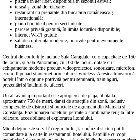
piscină în aer liber, disponibilă în sezonul estival;
terasă și zonă de relaxare;
restaurant cu preparate din bucătăria românească și
internațională;
piano bar, ideal pentru seri liniștite;
parcare privată gratuită, în limita locurilor disponibile;
internet Wi‑Fi gratuit;
săli de conferință moderne, potrivite pentru evenimente
business.
Centrul de conferințe include Sala Caragiale, cu o capacitate de 150
de locuri, și Sala Panoramic, cu 100 de locuri, dotate cu
echipamente moderne precum videoproiector, sonorizare, microfon,
ecran, flipchart și internet prin cablu și wireless. Acestea transformă
hotelul într-o opțiune potrivită pentru seminarii, traininguri,
prezentări și întâlniri de afaceri.
Un alt avantaj important este apropierea de plajă, aflată la
aproximativ 750 de metri, dar și de atracțiile din zonă, inclusiv
complexele de distracții și punctele de agrement din Mamaia și
Constanța. Poziționarea hotelului permite o combinație reușită între
relaxare, accesibilitate și explorarea litoralului.
Micul dejun este servit în regim bufet, iar prânzul și cina pot fi
comandate à la carte în restaurantul hotelului. Familiile cu copii
beneficiază de condiții avantajoase, iar politicile de cazare sunt clare