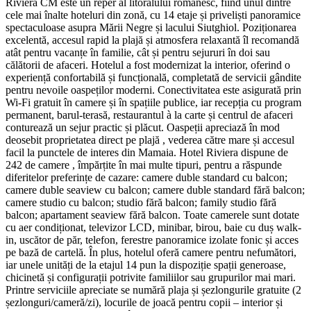
Riviera CM este un reper al litoralului românesc, fiind unul dintre
cele mai înalte hoteluri din zonă, cu 14 etaje și priveliști panoramice
spectaculoase asupra Mării Negre și lacului Siutghiol. Poziționarea
excelentă, accesul rapid la plajă și atmosfera relaxantă îl recomandă
atât pentru vacanțe în familie, cât și pentru sejururi în doi sau
călătorii de afaceri. Hotelul a fost modernizat la interior, oferind o
experiență confortabilă și funcțională, completată de servicii gândite
pentru nevoile oaspeților moderni. Conectivitatea este asigurată prin
Wi‑Fi gratuit în camere și în spațiile publice, iar recepția cu program
permanent, barul-terasă, restaurantul à la carte și centrul de afaceri
conturează un sejur practic și plăcut. Oaspeții apreciază în mod
deosebit proprietatea direct pe plajă , vederea către mare și accesul
facil la punctele de interes din Mamaia. Hotel Riviera dispune de
242 de camere , împărțite în mai multe tipuri, pentru a răspunde
diferitelor preferințe de cazare: camere duble standard cu balcon;
camere duble seaview cu balcon; camere duble standard fără balcon;
camere studio cu balcon; studio fără balcon; family studio fără
balcon; apartament seaview fără balcon. Toate camerele sunt dotate
cu aer condiționat, televizor LCD, minibar, birou, baie cu duș walk-
in, uscător de păr, telefon, ferestre panoramice izolate fonic și acces
pe bază de cartelă. În plus, hotelul oferă camere pentru nefumători,
iar unele unități de la etajul 14 pun la dispoziție spații generoase,
chicinetă și configurații potrivite familiilor sau grupurilor mai mari.
Printre serviciile apreciate se numără plaja și șezlongurile gratuite (2
șezlonguri/cameră/zi), locurile de joacă pentru copii – interior și