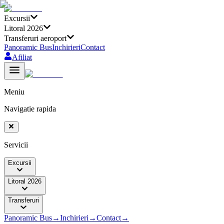
Excursii
Litoral 2026
Transferuri aeroport
Panoramic Bus
Inchirieri
Contact
Afiliat
Meniu
Navigatie rapida
Servicii
Excursii
Litoral 2026
Transferuri
Panoramic Bus
→
Inchirieri
→
Contact
→