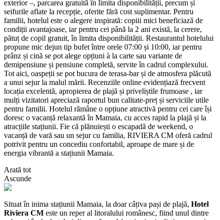
exterior –, parcarea gratuită în limita disponibilității, precum și
seifurile aflate la recepție, oferite fără cost suplimentar. Pentru
familii, hotelul este o alegere inspirată: copiii mici beneficiază de
condiții avantajoase, iar pentru cei până la 2 ani există, la cerere,
pătuț de copil gratuit, în limita disponibilității. Restaurantul hotelului
propune mic dejun tip bufet între orele 07:00 și 10:00, iar pentru
prânz și cină se pot alege opțiuni à la carte sau variante de
demipensiune și pensiune completă, servite în cadrul complexului.
Tot aici, oaspeții se pot bucura de terasa-bar și de atmosfera plăcută
a unui sejur la malul mării. Recenziile online evidențiază frecvent
locația excelentă, apropierea de plajă și priveliștile frumoase , iar
mulți vizitatori apreciază raportul bun calitate-preț și serviciile utile
pentru familii. Hotelul rămâne o opțiune atractivă pentru cei care își
doresc o vacanță relaxantă în Mamaia, cu acces rapid la plajă și la
atracțiile stațiunii. Fie că plănuiești o escapadă de weekend, o
vacanță de vară sau un sejur cu familia, RIVIERA CM oferă cadrul
potrivit pentru un concediu confortabil, aproape de mare și de
energia vibrantă a stațiunii Mamaia.
Arată tot
Ascunde
Situat în inima stațiunii Mamaia, la doar câțiva pași de plajă,
Hotel
Riviera CM
este un reper al litoralului românesc, fiind unul dintre