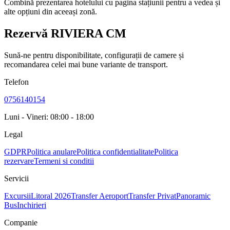
Combină prezentarea hotelului cu pagina stațiunii pentru a vedea și
alte opțiuni din aceeași zonă.
Rezervă RIVIERA CM
Sună-ne pentru disponibilitate, configurații de camere și
recomandarea celei mai bune variante de transport.
Telefon
0756140154
Luni - Vineri: 08:00 - 18:00
Legal
GDPR
Politica anulare
Politica confidentialitate
Politica
rezervare
Termeni si conditii
Servicii
Excursii
Litoral 2026
Transfer Aeroport
Transfer Privat
Panoramic
Bus
Inchirieri
Companie