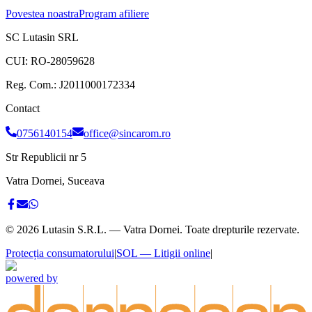
Povestea noastra
Program afiliere
SC Lutasin SRL
CUI:
RO-28059628
Reg. Com.:
J2011000172334
Contact
0756140154
office@sincarom.ro
Str Republicii nr 5
Vatra Dornei, Suceava
©
2026
Lutasin S.R.L. — Vatra Dornei. Toate drepturile rezervate.
Protecția consumatorului
|
SOL — Litigii online
|
powered by