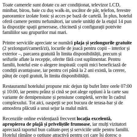
Toate camerele sunt dotate cu aer condiționat, televizor LCD,
minibar, birou, baie cu duș walk-in, uscător de păr, telefon, ferestre
panoramice izolate fonic și acces pe bază de cartelă. În plus, hotelul
oferă camere pentru nefumători, iar unele unități de la etajul 14 pun
la dispoziție spații generoase, chicinetă și configurații potrivite
familiilor sau grupurilor mai mari.
Printre serviciile apreciate se numără
plaja și șezlongurile gratuite
(2 șezlonguri/cameră/zi), locurile de joacă pentru copii – interior și
exterior –, parcarea gratuită în limita disponibilității, precum și
seifurile aflate la recepție, oferite fără cost suplimentar. Pentru
familii, hotelul este o alegere inspirată: copiii mici beneficiază de
condiții avantajoase, iar pentru cei până la 2 ani există, la cerere,
pătuț de copil gratuit, în limita disponibilității.
Restaurantul hotelului propune mic dejun tip bufet între orele 07:00
și 10:00, iar pentru prânz și cină se pot alege opțiuni à la carte sau
variante de demipensiune și pensiune completă, servite în cadrul
complexului. Tot aici, oaspeții se pot bucura de terasa-bar și de
atmosfera plăcută a unui sejur la malul mării.
Recenziile online evidențiază frecvent
locația excelentă,
apropierea de plajă și priveliștile frumoase
, iar mulți vizitatori
apreciază raportul bun calitate-preț și serviciile utile pentru familii.
Hotelul rămâne o opțiune atractivă pentru cei care își doresc o