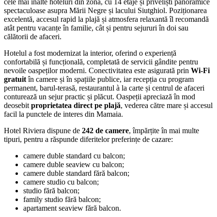
cele mai înalte hoteluri din zonă, cu 14 etaje și priveliști panoramice
spectaculoase asupra Mării Negre și lacului Siutghiol. Poziționarea
excelentă, accesul rapid la plajă și atmosfera relaxantă îl recomandă
atât pentru vacanțe în familie, cât și pentru sejururi în doi sau
călătorii de afaceri.
Hotelul a fost modernizat la interior, oferind o experiență
confortabilă și funcțională, completată de servicii gândite pentru
nevoile oaspeților moderni. Conectivitatea este asigurată prin
Wi‑Fi
gratuit
în camere și în spațiile publice, iar recepția cu program
permanent, barul-terasă, restaurantul à la carte și centrul de afaceri
conturează un sejur practic și plăcut. Oaspeții apreciază în mod
deosebit
proprietatea direct pe plajă
, vederea către mare și accesul
facil la punctele de interes din Mamaia.
Hotel Riviera dispune de
242 de camere
, împărțite în mai multe
tipuri, pentru a răspunde diferitelor preferințe de cazare:
camere duble standard cu balcon;
camere duble seaview cu balcon;
camere duble standard fără balcon;
camere studio cu balcon;
studio fără balcon;
family studio fără balcon;
apartament seaview fără balcon.