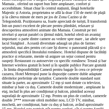
Mamaia , oferind un raport bun între amplasare, confort și
accesibilitate. Situat chiar în centrul stațiunii, lângă hotelurile
Majestic și Astoria, proprietatea se află la doar 150 de metri de plajă
și la câteva minute de mers pe jos de Zona Cazino și de
Telegondolă. Poziționarea sa, foarte apreciată de turiști, îl transformă
într-un punct excelent de plecare pentru plimbări, relaxare și
descoperirea atmosferei animate din Mamaia. Construit pe trei
niveluri și așezat paralel cu țărmul mării, hotelul oferă un avantaj
important: o parte dintre camere au vedere spre mare , iar altele spre
lacul Siutghiol . Această diversitate adaugă un plus de farmec
sejurului, mai ales pentru cei care își doresc o panoramă plăcută și o
atmosferă specifică litoralului românesc. Hotelul dispune de facilități
practice și relaxante, menite să asigure un sejur comod pentru
oaspeți: Restaurant cu autoservire cu specific românesc Terasă și bar
Internet wireless gratuit în hotel și în spațiile publice Parcare gratuită
, în limita disponibilității Cameră pentru bagaje În ceea ce privește
cazarea, Hotel Metropol pune la dispoziție camere duble adaptate
diferitelor preferințe ale turiștilor. Camerele double standard sunt
situate la parter, au aproximativ 12 mp și sunt dotate cu televizor,
minibar și baie cu duș. Camerele double modernizate , amplasate la
etaj, includ în plus aer condiționat și balcon, păstrând aceeași
suprafață de aproximativ 12 mp. Pentru un plus de confort, camerele
double 3*** renovate oferă mobilier nou, LCD TV, minibar,
mochetă, aer condiționat, baie cu duș și balcon, având aproximativ
15 mp. Hotelul este potrivit atât pentru cupluri, cât și pentru familii