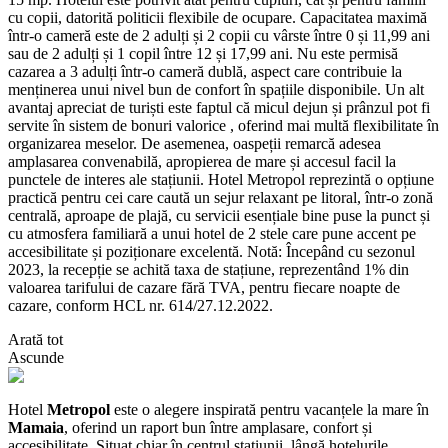
cu copii, datorită politicii flexibile de ocupare. Capacitatea maximă
într-o cameră este de 2 adulți și 2 copii cu vârste între 0 și 11,99 ani
sau de 2 adulți și 1 copil între 12 și 17,99 ani. Nu este permisă
cazarea a 3 adulți într-o cameră dublă, aspect care contribuie la
menținerea unui nivel bun de confort în spațiile disponibile. Un alt
avantaj apreciat de turiști este faptul că micul dejun și prânzul pot fi
servite în sistem de bonuri valorice , oferind mai multă flexibilitate în
organizarea meselor. De asemenea, oaspeții remarcă adesea
amplasarea convenabilă, apropierea de mare și accesul facil la
punctele de interes ale stațiunii. Hotel Metropol reprezintă o opțiune
practică pentru cei care caută un sejur relaxant pe litoral, într-o zonă
centrală, aproape de plajă, cu servicii esențiale bine puse la punct și
cu atmosfera familiară a unui hotel de 2 stele care pune accent pe
accesibilitate și poziționare excelentă. Notă: Începând cu sezonul
2023, la recepție se achită taxa de stațiune, reprezentând 1% din
valoarea tarifului de cazare fără TVA, pentru fiecare noapte de
cazare, conform HCL nr. 614/27.12.2022.
Arată tot
Ascunde
Hotel
Metropol
este o alegere inspirată pentru vacanțele la mare în
Mamaia
, oferind un raport bun între amplasare, confort și
accesibilitate. Situat chiar în centrul stațiunii, lângă hotelurile