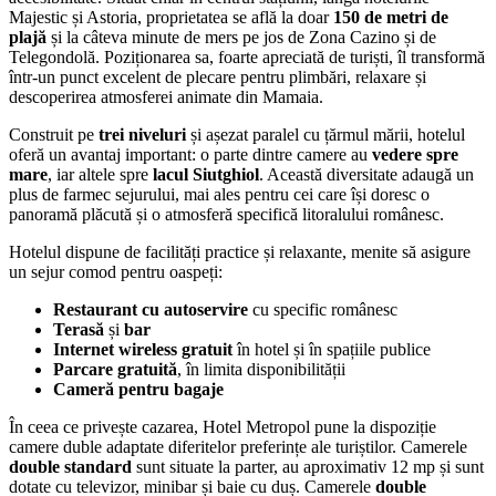
Majestic și Astoria, proprietatea se află la doar
150 de metri de
plajă
și la câteva minute de mers pe jos de Zona Cazino și de
Telegondolă. Poziționarea sa, foarte apreciată de turiști, îl transformă
într-un punct excelent de plecare pentru plimbări, relaxare și
descoperirea atmosferei animate din Mamaia.
Construit pe
trei niveluri
și așezat paralel cu țărmul mării, hotelul
oferă un avantaj important: o parte dintre camere au
vedere spre
mare
, iar altele spre
lacul Siutghiol
. Această diversitate adaugă un
plus de farmec sejurului, mai ales pentru cei care își doresc o
panoramă plăcută și o atmosferă specifică litoralului românesc.
Hotelul dispune de facilități practice și relaxante, menite să asigure
un sejur comod pentru oaspeți:
Restaurant cu autoservire
cu specific românesc
Terasă
și
bar
Internet wireless gratuit
în hotel și în spațiile publice
Parcare gratuită
, în limita disponibilității
Cameră pentru bagaje
În ceea ce privește cazarea, Hotel Metropol pune la dispoziție
camere duble adaptate diferitelor preferințe ale turiștilor. Camerele
double standard
sunt situate la parter, au aproximativ 12 mp și sunt
dotate cu televizor, minibar și baie cu duș. Camerele
double