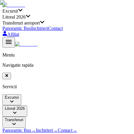
Excursii
Litoral 2026
Transferuri aeroport
Panoramic Bus
Inchirieri
Contact
Afiliat
Meniu
Navigatie rapida
Servicii
Excursii
Litoral 2026
Transferuri
Panoramic Bus
→
Inchirieri
→
Contact
→