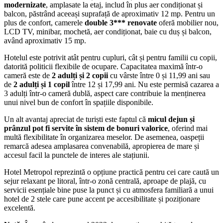
modernizate
, amplasate la etaj, includ în plus aer condiționat și
balcon, păstrând aceeași suprafață de aproximativ 12 mp. Pentru un
plus de confort, camerele
double 3*** renovate
oferă mobilier nou,
LCD TV, minibar, mochetă, aer condiționat, baie cu duș și balcon,
având aproximativ 15 mp.
Hotelul este potrivit atât pentru cupluri, cât și pentru familii cu copii,
datorită politicii flexibile de ocupare. Capacitatea maximă într-o
cameră este de
2 adulți și 2 copii
cu vârste între 0 și 11,99 ani sau
de
2 adulți și 1 copil
între 12 și 17,99 ani. Nu este permisă cazarea a
3 adulți într-o cameră dublă, aspect care contribuie la menținerea
unui nivel bun de confort în spațiile disponibile.
Un alt avantaj apreciat de turiști este faptul că
micul dejun și
prânzul pot fi servite în sistem de bonuri valorice
, oferind mai
multă flexibilitate în organizarea meselor. De asemenea, oaspeții
remarcă adesea amplasarea convenabilă, apropierea de mare și
accesul facil la punctele de interes ale stațiunii.
Hotel Metropol reprezintă o opțiune practică pentru cei care caută un
sejur relaxant pe litoral, într-o zonă centrală, aproape de plajă, cu
servicii esențiale bine puse la punct și cu atmosfera familiară a unui
hotel de 2 stele care pune accent pe accesibilitate și poziționare
excelentă.