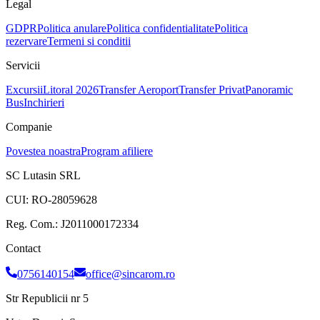
Legal
GDPR
Politica anulare
Politica confidentialitate
Politica
rezervare
Termeni si conditii
Servicii
Excursii
Litoral 2026
Transfer Aeroport
Transfer Privat
Panoramic
Bus
Inchirieri
Companie
Povestea noastra
Program afiliere
SC Lutasin SRL
CUI:
RO-28059628
Reg. Com.:
J2011000172334
Contact
0756140154
office@sincarom.ro
Str Republicii nr 5