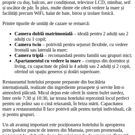
proprie cu duș, balcon, aer condiționat, televizor LCD, minibar, seif
și uscător de păr. În plus, multe dintre ele oferă vedere la mare și
facilități precum WiFi, halat de baie, birou și izolare fonică.
Printre tipurile de unități de cazare se remarcă:
Camera dublă matrimonială
– ideală pentru 2 adulți sau 2
adulți cu 1 copil;
Camera twin
– potrivită pentru sejururi flexibile, cu vedere
frontală sau laterală la mare;
Camera triplă
– recomandată pentru familii sau grupuri mici;
Apartamentul cu vedere la mare
– compus din dormitor și
living, cu capacitate de până la 4 adulți sau 2 adulți și 2 copii,
oferind un spațiu generos și dotări superioare.
Restaurantul hotelului propune preparate din bucătăria
internațională, realizate din ingrediente proaspete și servite într-o
atmosferă plăcută. Micul dejun este oferit în sistem bufet suedez,
între orele 7:30 și 10:30, iar terasa hotelului reprezintă locul perfect
pentru un prânz sau o cină relaxantă, în briza mării. Capacitatea
mare a restaurantului îl face potrivit atât pentru turiști individuali, cât
și pentru grupuri.
Un alt avantaj important este poziționarea hotelului în apropierea
principalelor puncte de interes din Mamaia, precum promenada,