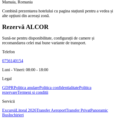
Mamaia
,
Romania
Combină prezentarea hotelului cu pagina stațiunii pentru a vedea și
alte opțiuni din aceeași zonă.
Rezervă ALCOR
Sună-ne pentru disponibilitate, configurații de camere și
recomandarea celei mai bune variante de transport.
Telefon
0756140154
Luni - Vineri: 08:00 - 18:00
Legal
GDPR
Politica anulare
Politica confidentialitate
Politica
rezervare
Termeni si conditii
Servicii
Excursii
Litoral 2026
Transfer Aeroport
Transfer Privat
Panoramic
Bus
Inchirieri