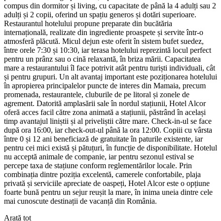
compus din dormitor și living, cu capacitate de până la 4 adulți sau 2
adulți și 2 copii, oferind un spațiu generos și dotări superioare.
Restaurantul hotelului propune preparate din bucătăria
internațională, realizate din ingrediente proaspete și servite într-o
atmosferă plăcută. Micul dejun este oferit în sistem bufet suedez,
între orele 7:30 și 10:30, iar terasa hotelului reprezintă locul perfect
pentru un prânz sau o cină relaxantă, în briza mării. Capacitatea
mare a restaurantului îl face potrivit atât pentru turiști individuali, cât
și pentru grupuri. Un alt avantaj important este poziționarea hotelului
în apropierea principalelor puncte de interes din Mamaia, precum
promenada, restaurantele, cluburile de pe litoral și zonele de
agrement. Datorită amplasării sale în nordul stațiunii, Hotel Alcor
oferă acces facil către zona animată a stațiunii, păstrând în același
timp avantajul liniștii și al priveliștii către mare. Check-in-ul se face
după ora 16:00, iar check-out-ul până la ora 12:00. Copiii cu vârsta
între 0 și 12 ani beneficiază de gratuitate în paturile existente, iar
pentru cei mici există și pătuțuri, în funcție de disponibilitate. Hotelul
nu acceptă animale de companie, iar pentru sezonul estival se
percepe taxa de stațiune conform reglementărilor locale. Prin
combinația dintre poziția excelentă, camerele confortabile, plaja
privată și serviciile apreciate de oaspeți, Hotel Alcor este o opțiune
foarte bună pentru un sejur reușit la mare, în inima uneia dintre cele
mai cunoscute destinații de vacanță din România.
Arată tot