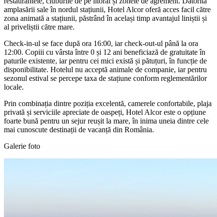
restaurantele, cluburile de pe litoral și zonele de agrement. Datorită
amplasării sale în nordul stațiunii, Hotel Alcor oferă acces facil către
zona animată a stațiunii, păstrând în același timp avantajul liniștii și
al priveliștii către mare.
Check-in-ul se face după ora 16:00, iar check-out-ul până la ora
12:00. Copiii cu vârsta între 0 și 12 ani beneficiază de gratuitate în
paturile existente, iar pentru cei mici există și pătuțuri, în funcție de
disponibilitate. Hotelul nu acceptă animale de companie, iar pentru
sezonul estival se percepe taxa de stațiune conform reglementărilor
locale.
Prin combinația dintre poziția excelentă, camerele confortabile, plaja
privată și serviciile apreciate de oaspeți, Hotel Alcor este o opțiune
foarte bună pentru un sejur reușit la mare, în inima uneia dintre cele
mai cunoscute destinații de vacanță din România.
Galerie foto