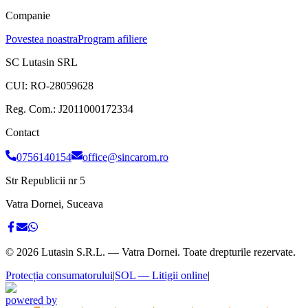
Companie
Povestea noastra
Program afiliere
SC Lutasin SRL
CUI:
RO-28059628
Reg. Com.:
J2011000172334
Contact
0756140154
office@sincarom.ro
Str Republicii nr 5
Vatra Dornei, Suceava
©
2026
Lutasin S.R.L. — Vatra Dornei. Toate drepturile rezervate.
Protecția consumatorului
|
SOL — Litigii online
|
powered by