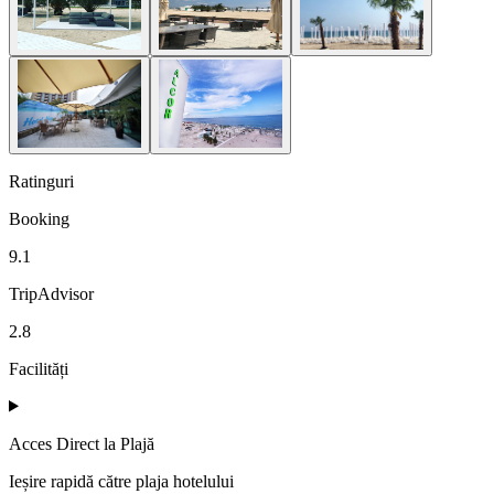
Ratinguri
Booking
9.1
TripAdvisor
2.8
Facilități
Acces Direct la Plajă
Ieșire rapidă către plaja hotelului