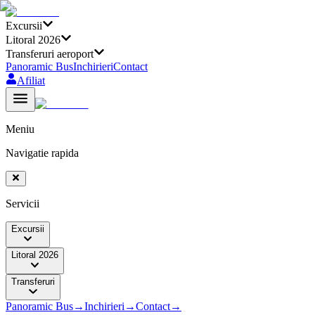
Excursii
Litoral 2026
Transferuri aeroport
Panoramic Bus
Inchirieri
Contact
Afiliat
Meniu
Navigatie rapida
Servicii
Excursii
Litoral 2026
Transferuri
Panoramic Bus
→
Inchirieri
→
Contact
→