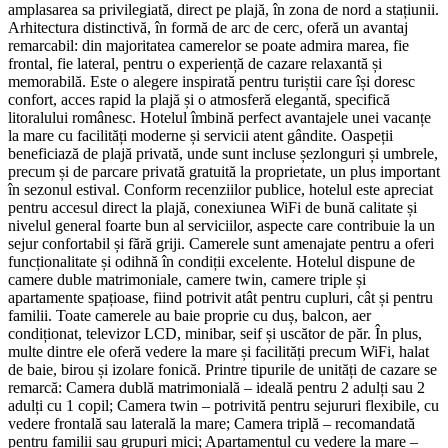
amplasarea sa privilegiată, direct pe plajă, în zona de nord a stațiunii.
Arhitectura distinctivă, în formă de arc de cerc, oferă un avantaj
remarcabil: din majoritatea camerelor se poate admira marea, fie
frontal, fie lateral, pentru o experiență de cazare relaxantă și
memorabilă. Este o alegere inspirată pentru turiștii care își doresc
confort, acces rapid la plajă și o atmosferă elegantă, specifică
litoralului românesc. Hotelul îmbină perfect avantajele unei vacanțe
la mare cu facilități moderne și servicii atent gândite. Oaspeții
beneficiază de plajă privată, unde sunt incluse șezlonguri și umbrele,
precum și de parcare privată gratuită la proprietate, un plus important
în sezonul estival. Conform recenziilor publice, hotelul este apreciat
pentru accesul direct la plajă, conexiunea WiFi de bună calitate și
nivelul general foarte bun al serviciilor, aspecte care contribuie la un
sejur confortabil și fără griji. Camerele sunt amenajate pentru a oferi
funcționalitate și odihnă în condiții excelente. Hotelul dispune de
camere duble matrimoniale, camere twin, camere triple și
apartamente spațioase, fiind potrivit atât pentru cupluri, cât și pentru
familii. Toate camerele au baie proprie cu duș, balcon, aer
condiționat, televizor LCD, minibar, seif și uscător de păr. În plus,
multe dintre ele oferă vedere la mare și facilități precum WiFi, halat
de baie, birou și izolare fonică. Printre tipurile de unități de cazare se
remarcă: Camera dublă matrimonială – ideală pentru 2 adulți sau 2
adulți cu 1 copil; Camera twin – potrivită pentru sejururi flexibile, cu
vedere frontală sau laterală la mare; Camera triplă – recomandată
pentru familii sau grupuri mici; Apartamentul cu vedere la mare –