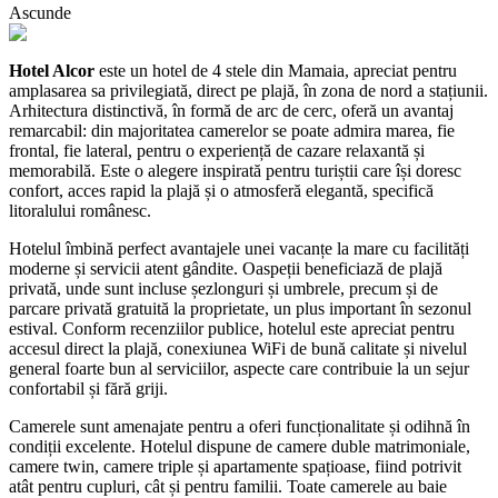
Ascunde
Hotel Alcor
este un hotel de 4 stele din Mamaia, apreciat pentru
amplasarea sa privilegiată, direct pe plajă, în zona de nord a stațiunii.
Arhitectura distinctivă, în formă de arc de cerc, oferă un avantaj
remarcabil: din majoritatea camerelor se poate admira marea, fie
frontal, fie lateral, pentru o experiență de cazare relaxantă și
memorabilă. Este o alegere inspirată pentru turiștii care își doresc
confort, acces rapid la plajă și o atmosferă elegantă, specifică
litoralului românesc.
Hotelul îmbină perfect avantajele unei vacanțe la mare cu facilități
moderne și servicii atent gândite. Oaspeții beneficiază de plajă
privată, unde sunt incluse șezlonguri și umbrele, precum și de
parcare privată gratuită la proprietate, un plus important în sezonul
estival. Conform recenziilor publice, hotelul este apreciat pentru
accesul direct la plajă, conexiunea WiFi de bună calitate și nivelul
general foarte bun al serviciilor, aspecte care contribuie la un sejur
confortabil și fără griji.
Camerele sunt amenajate pentru a oferi funcționalitate și odihnă în
condiții excelente. Hotelul dispune de camere duble matrimoniale,
camere twin, camere triple și apartamente spațioase, fiind potrivit
atât pentru cupluri, cât și pentru familii. Toate camerele au baie