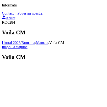
Informatii
Contact
→
Povestea noastra
→
Afiliat
RO0284
Voila CM
Litoral 2026
/
Romania
/
Mamaia
/
Voila CM
Înapoi la stațiune
Voila CM