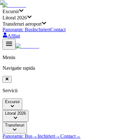
Excursii
Litoral 2026
Transferuri aeroport
Panoramic Bus
Inchirieri
Contact
Afiliat
Meniu
Navigatie rapida
Servicii
Excursii
Litoral 2026
Transferuri
Panoramic Bus
→
Inchirieri
→
Contact
→