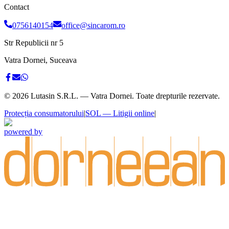
Contact
0756140154
office@sincarom.ro
Str Republicii nr 5
Vatra Dornei, Suceava
©
2026
Lutasin S.R.L. — Vatra Dornei. Toate drepturile rezervate.
Protecția consumatorului
|
SOL — Litigii online
|
powered by