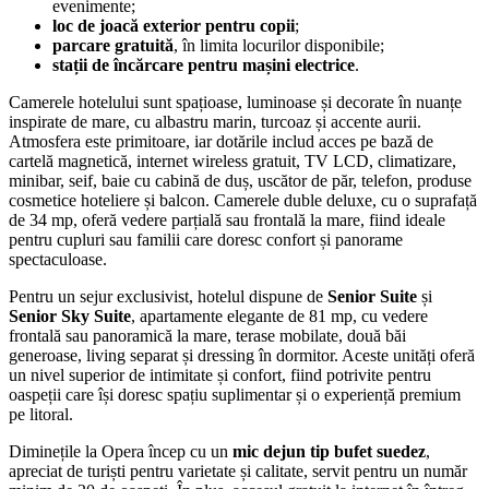
evenimente;
loc de joacă exterior pentru copii
;
parcare gratuită
, în limita locurilor disponibile;
stații de încărcare pentru mașini electrice
.
Camerele hotelului sunt spațioase, luminoase și decorate în nuanțe
inspirate de mare, cu albastru marin, turcoaz și accente aurii.
Atmosfera este primitoare, iar dotările includ acces pe bază de
cartelă magnetică, internet wireless gratuit, TV LCD, climatizare,
minibar, seif, baie cu cabină de duș, uscător de păr, telefon, produse
cosmetice hoteliere și balcon. Camerele duble deluxe, cu o suprafață
de 34 mp, oferă vedere parțială sau frontală la mare, fiind ideale
pentru cupluri sau familii care doresc confort și panorame
spectaculoase.
Pentru un sejur exclusivist, hotelul dispune de
Senior Suite
și
Senior Sky Suite
, apartamente elegante de 81 mp, cu vedere
frontală sau panoramică la mare, terase mobilate, două băi
generoase, living separat și dressing în dormitor. Aceste unități oferă
un nivel superior de intimitate și confort, fiind potrivite pentru
oaspeții care își doresc spațiu suplimentar și o experiență premium
pe litoral.
Diminețile la Opera încep cu un
mic dejun tip bufet suedez
,
apreciat de turiști pentru varietate și calitate, servit pentru un număr