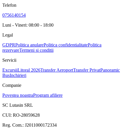
Telefon
0756140154
Luni - Vineri: 08:00 - 18:00
Legal
GDPR
Politica anulare
Politica confidentialitate
Politica
rezervare
Termeni si conditii
Servicii
Excursii
Litoral 2026
Transfer Aeroport
Transfer Privat
Panoramic
Bus
Inchirieri
Companie
Povestea noastra
Program afiliere
SC Lutasin SRL
CUI:
RO-28059628
Reg. Com.:
J2011000172334