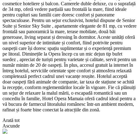
cosmetice hoteliere și balcon. Camerele duble deluxe, cu o suprafață
de 34 mp, oferă vedere parțială sau frontală la mare, fiind ideale
pentru cupluri sau familii care doresc confort și panorame
spectaculoase. Pentru un sejur exclusivist, hotelul dispune de Senior
Suite și Senior Sky Suite , apartamente elegante de 81 mp, cu vedere
frontală sau panoramică la mare, terase mobilate, două băi
generoase, living separat și dressing în dormitor. Aceste unități oferă
un nivel superior de intimitate și confort, fiind potrivite pentru
oaspeții care își doresc spațiu suplimentar și o experiență premium
pe litoral. Diminețile la Opera încep cu un mic dejun tip bufet
suedez , apreciat de turiști pentru varietate și calitate, servit pentru un
număr minim de 20 de oaspeți. În plus, accesul gratuit la internet în
întreg hotelul, serviciile orientate spre confort și atmosfera relaxată
completează perfect cadrul unei vacanțe reușite. Hotelul acceptă
doar oaspeți fără animale de companie, iar taxa de stațiune se achită
la recepție, conform reglementărilor locale în vigoare. Fie că plănuiți
un sejur de relaxare la malul mării, o escapadă romantică sau un
concediu în familie, Hotel Opera Mamaia oferă cadrul ideal pentru a
vă bucura de farmecul litoralului românesc într-un ambient modern,
rafinat și foarte bine conectat la atracțiile din zonă.
Arată tot
Ascunde