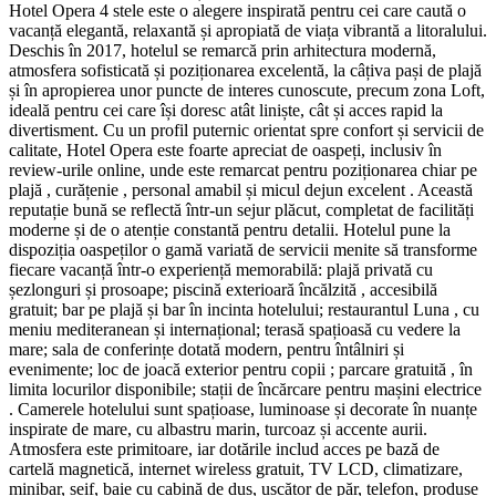
Hotel Opera 4 stele este o alegere inspirată pentru cei care caută o
vacanță elegantă, relaxantă și apropiată de viața vibrantă a litoralului.
Deschis în 2017, hotelul se remarcă prin arhitectura modernă,
atmosfera sofisticată și poziționarea excelentă, la câțiva pași de plajă
și în apropierea unor puncte de interes cunoscute, precum zona Loft,
ideală pentru cei care își doresc atât liniște, cât și acces rapid la
divertisment. Cu un profil puternic orientat spre confort și servicii de
calitate, Hotel Opera este foarte apreciat de oaspeți, inclusiv în
review-urile online, unde este remarcat pentru poziționarea chiar pe
plajă , curățenie , personal amabil și micul dejun excelent . Această
reputație bună se reflectă într-un sejur plăcut, completat de facilități
moderne și de o atenție constantă pentru detalii. Hotelul pune la
dispoziția oaspeților o gamă variată de servicii menite să transforme
fiecare vacanță într-o experiență memorabilă: plajă privată cu
șezlonguri și prosoape; piscină exterioară încălzită , accesibilă
gratuit; bar pe plajă și bar în incinta hotelului; restaurantul Luna , cu
meniu mediteranean și internațional; terasă spațioasă cu vedere la
mare; sala de conferințe dotată modern, pentru întâlniri și
evenimente; loc de joacă exterior pentru copii ; parcare gratuită , în
limita locurilor disponibile; stații de încărcare pentru mașini electrice
. Camerele hotelului sunt spațioase, luminoase și decorate în nuanțe
inspirate de mare, cu albastru marin, turcoaz și accente aurii.
Atmosfera este primitoare, iar dotările includ acces pe bază de
cartelă magnetică, internet wireless gratuit, TV LCD, climatizare,
minibar, seif, baie cu cabină de duș, uscător de păr, telefon, produse