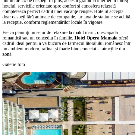
minim de 20 de oaspeți. În plus, accesul gratuit la internet în întreg
hotelul, serviciile orientate spre confort și atmosfera relaxată
completează perfect cadrul unei vacanțe reușite. Hotelul acceptă
doar oaspeți fără animale de companie, iar taxa de stațiune se achită
la recepție, conform reglementărilor locale în vigoare.
Fie că plănuiți un sejur de relaxare la malul mării, o escapadă
romantică sau un concediu în familie,
Hotel Opera Mamaia
oferă
cadrul ideal pentru a vă bucura de farmecul litoralului românesc într-
un ambient modern, rafinat și foarte bine conectat la atracțiile din
zonă.
Galerie foto