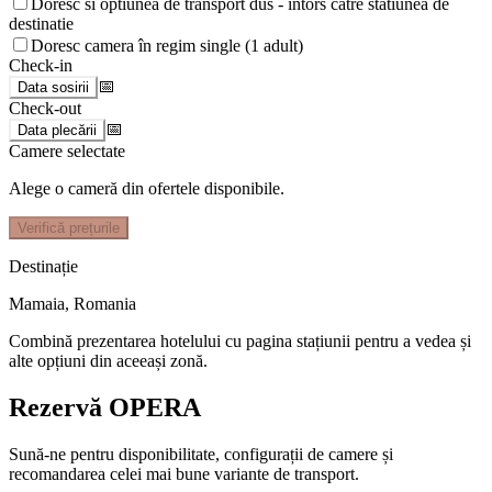
Doresc si optiunea de transport dus - intors catre statiunea de
destinatie
Doresc camera în regim single (1 adult)
Check-in
📅
Data sosirii
Check-out
📅
Data plecării
Camere selectate
Alege o cameră din ofertele disponibile.
Verifică prețurile
Destinație
Mamaia
,
Romania
Combină prezentarea hotelului cu pagina stațiunii pentru a vedea și
alte opțiuni din aceeași zonă.
Rezervă OPERA
Sună-ne pentru disponibilitate, configurații de camere și
recomandarea celei mai bune variante de transport.