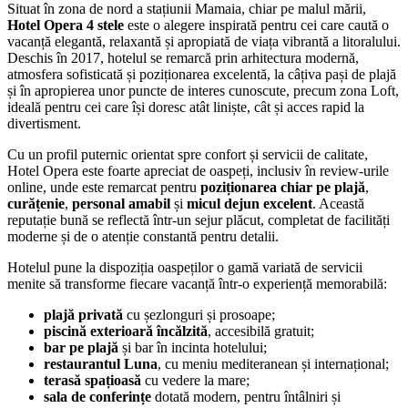
Situat în zona de nord a stațiunii Mamaia, chiar pe malul mării,
Hotel Opera 4 stele
este o alegere inspirată pentru cei care caută o
vacanță elegantă, relaxantă și apropiată de viața vibrantă a litoralului.
Deschis în 2017, hotelul se remarcă prin arhitectura modernă,
atmosfera sofisticată și poziționarea excelentă, la câțiva pași de plajă
și în apropierea unor puncte de interes cunoscute, precum zona Loft,
ideală pentru cei care își doresc atât liniște, cât și acces rapid la
divertisment.
Cu un profil puternic orientat spre confort și servicii de calitate,
Hotel Opera este foarte apreciat de oaspeți, inclusiv în review-urile
online, unde este remarcat pentru
poziționarea chiar pe plajă
,
curățenie
,
personal amabil
și
micul dejun excelent
. Această
reputație bună se reflectă într-un sejur plăcut, completat de facilități
moderne și de o atenție constantă pentru detalii.
Hotelul pune la dispoziția oaspeților o gamă variată de servicii
menite să transforme fiecare vacanță într-o experiență memorabilă:
plajă privată
cu șezlonguri și prosoape;
piscină exterioară încălzită
, accesibilă gratuit;
bar pe plajă
și bar în incinta hotelului;
restaurantul Luna
, cu meniu mediteranean și internațional;
terasă spațioasă
cu vedere la mare;
sala de conferințe
dotată modern, pentru întâlniri și