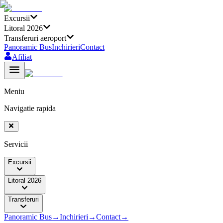
Excursii
Litoral 2026
Transferuri aeroport
Panoramic Bus
Inchirieri
Contact
Afiliat
Meniu
Navigatie rapida
Servicii
Excursii
Litoral 2026
Transferuri
Panoramic Bus
→
Inchirieri
→
Contact
→