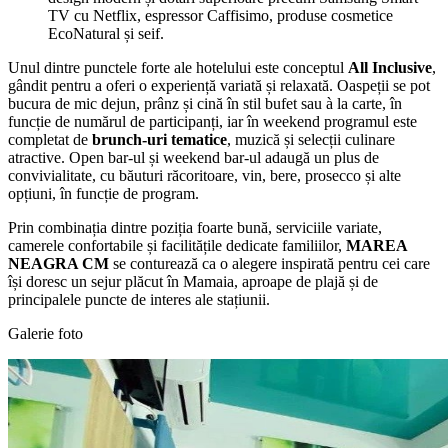
TV cu Netflix, espressor Caffisimo, produse cosmetice
EcoNatural și seif.
Unul dintre punctele forte ale hotelului este conceptul
All Inclusive
,
gândit pentru a oferi o experiență variată și relaxată. Oaspeții se pot
bucura de mic dejun, prânz și cină în stil bufet sau à la carte, în
funcție de numărul de participanți, iar în weekend programul este
completat de
brunch-uri tematice
, muzică și selecții culinare
atractive. Open bar-ul și weekend bar-ul adaugă un plus de
convivialitate, cu băuturi răcoritoare, vin, bere, prosecco și alte
opțiuni, în funcție de program.
Prin combinația dintre poziția foarte bună, serviciile variate,
camerele confortabile și facilitățile dedicate familiilor,
MAREA
NEAGRA CM
se conturează ca o alegere inspirată pentru cei care
își doresc un sejur plăcut în Mamaia, aproape de plajă și de
principalele puncte de interes ale stațiunii.
Galerie foto