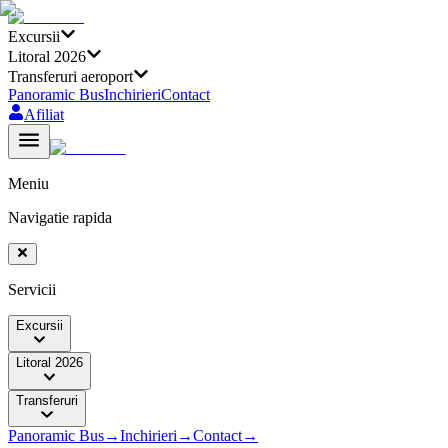
Excursii
Litoral 2026
Transferuri aeroport
Panoramic Bus
Inchirieri
Contact
Afiliat
Meniu
Navigatie rapida
Servicii
Excursii
Litoral 2026
Transferuri
Panoramic Bus
→
Inchirieri
→
Contact
→