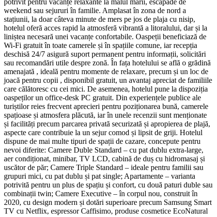
potrivit pentru vacanțe relaxante la malul mării, escapade de
weekend sau sejururi în familie. Amplasat în zona de nord a
stațiunii, la doar câteva minute de mers pe jos de plaja cu nisip,
hotelul oferă acces rapid la atmosferă vibrantă a litoralului, dar și la
liniștea necesară unei vacanțe confortabile. Oaspeții beneficiază de
Wi‑Fi gratuit în toate camerele și în spațiile comune, iar recepția
deschisă 24/7 asigură suport permanent pentru informații, solicitări
sau recomandări utile despre zonă. În fața hotelului se află o grădină
amenajată , ideală pentru momente de relaxare, precum și un loc de
joacă pentru copii , disponibil gratuit, un avantaj apreciat de familiile
care călătoresc cu cei mici. De asemenea, hotelul pune la dispoziția
oaspeților un office-desk PC gratuit. Din experiențele publice ale
turiștilor reies frecvent aprecieri pentru poziționarea bună, camerele
spațioase și atmosfera plăcută, iar în unele recenzii sunt menționate
și facilități precum parcarea privată securizată și apropierea de plajă,
aspecte care contribuie la un sejur comod și lipsit de griji. Hotelul
dispune de mai multe tipuri de spații de cazare, concepute pentru
nevoi diferite: Camere Duble Standard – cu pat dublu extra-large,
aer condiționat, minibar, TV LCD, cabină de duș cu hidromasaj și
uscător de păr; Camere Triple Standard – ideale pentru familii sau
grupuri mici, cu pat dublu și pat single; Apartamente – varianta
potrivită pentru un plus de spațiu și confort, cu două paturi duble sau
combinații twin; Camere Executive – în corpul nou, construit în
2020, cu design modern și dotări superioare precum Samsung Smart
TV cu Netflix, espressor Caffisimo, produse cosmetice EcoNatural