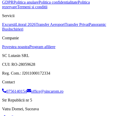
GDPR
Politica anulare
Politica confidentialitate
Politica
rezervare
Termeni si conditii
Servicii
Excursii
Litoral 2026
Transfer Aeroport
Transfer Privat
Panoramic
Bus
Inchirieri
Companie
Povestea noastra
Program afiliere
SC Lutasin SRL
CUI:
RO-28059628
Reg. Com.:
J2011000172334
Contact
0756140154
office@sincarom.ro
Str Republicii nr 5
Vatra Dornei, Suceava