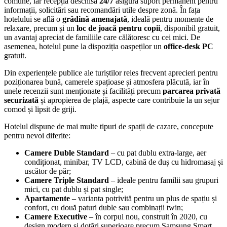
comune, iar recepția deschisă
24/7
asigură suport permanent pentru
informații, solicitări sau recomandări utile despre zonă. În fața
hotelului se află o
grădină amenajată
, ideală pentru momente de
relaxare, precum și un
loc de joacă pentru copii
, disponibil gratuit,
un avantaj apreciat de familiile care călătoresc cu cei mici. De
asemenea, hotelul pune la dispoziția oaspeților un
office-desk PC
gratuit.
Din experiențele publice ale turiștilor reies frecvent aprecieri pentru
poziționarea bună, camerele spațioase și atmosfera plăcută, iar în
unele recenzii sunt menționate și facilități precum
parcarea privată
securizată
și apropierea de plajă, aspecte care contribuie la un sejur
comod și lipsit de griji.
Hotelul dispune de mai multe tipuri de spații de cazare, concepute
pentru nevoi diferite:
Camere Duble Standard
– cu pat dublu extra-large, aer
condiționat, minibar, TV LCD, cabină de duș cu hidromasaj și
uscător de păr;
Camere Triple Standard
– ideale pentru familii sau grupuri
mici, cu pat dublu și pat single;
Apartamente
– varianta potrivită pentru un plus de spațiu și
confort, cu două paturi duble sau combinații twin;
Camere Executive
– în corpul nou, construit în 2020, cu
design modern și dotări superioare precum Samsung Smart