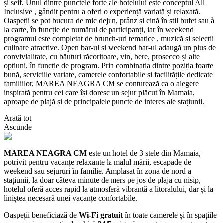
și seif. Unul dintre punctele forte ale hotelului este conceptul All
Inclusive , gândit pentru a oferi o experiență variată și relaxată.
Oaspeții se pot bucura de mic dejun, prânz și cină în stil bufet sau à
la carte, în funcție de numărul de participanți, iar în weekend
programul este completat de brunch-uri tematice , muzică și selecții
culinare atractive. Open bar-ul și weekend bar-ul adaugă un plus de
convivialitate, cu băuturi răcoritoare, vin, bere, prosecco și alte
opțiuni, în funcție de program. Prin combinația dintre poziția foarte
bună, serviciile variate, camerele confortabile și facilitățile dedicate
familiilor, MAREA NEAGRA CM se conturează ca o alegere
inspirată pentru cei care își doresc un sejur plăcut în Mamaia,
aproape de plajă și de principalele puncte de interes ale stațiunii.
Arată tot
Ascunde
MAREA NEAGRA CM
este un hotel de 3 stele din Mamaia,
potrivit pentru vacanțe relaxante la malul mării, escapade de
weekend sau sejururi în familie. Amplasat în zona de nord a
stațiunii, la doar câteva minute de mers pe jos de plaja cu nisip,
hotelul oferă acces rapid la atmosferă vibrantă a litoralului, dar și la
liniștea necesară unei vacanțe confortabile.
Oaspeții beneficiază de
Wi‑Fi gratuit
în toate camerele și în spațiile