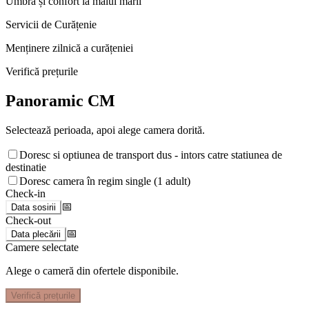
Umbră și confort la malul mării
Servicii de Curățenie
Menținere zilnică a curățeniei
Verifică prețurile
Panoramic CM
Selectează perioada, apoi alege camera dorită.
Doresc si optiunea de transport dus - intors catre statiunea de
destinatie
Doresc camera în regim single (1 adult)
Check-in
📅
Data sosirii
Check-out
📅
Data plecării
Camere selectate
Alege o cameră din ofertele disponibile.
Verifică prețurile