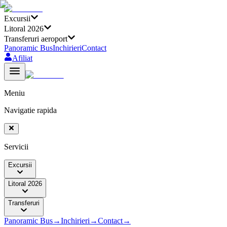
Excursii
Litoral 2026
Transferuri aeroport
Panoramic Bus
Inchirieri
Contact
Afiliat
Meniu
Navigatie rapida
Servicii
Excursii
Litoral 2026
Transferuri
Panoramic Bus
→
Inchirieri
→
Contact
→