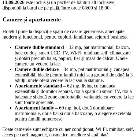
13.09.2026
este inclus și un pachet de băuturi all inclusive,
disponibil la barul de pe plajă, între orele 08:00 și 18:00.
Camere și apartamente
Hotelul pune la dispoziție spații de cazare generoase, amenajate
modern și funcțional, pentru cupluri, familii sau sejururi business.
Camere duble standard
– 32 mp, pat matrimonial, balcon,
baie cu duș, smart LCD TV, Wi‑Fi, minibar, seif, climatizare
și dotări precum halat, papuci, fier și masă de călcat. Unele
camere au vedere la lac.
Camere duble deluxe
– 34 mp, pat matrimonial și canapea
extensibilă, ideale pentru familii mici sau grupuri de până la 3
adulți; unele oferă vedere la lac sau la stațiune.
Apartamente standard
– 62 mp, living cu canapea
extensibilă și dormitor separat, două spații cu smart TV, două
balcoane și două zone confortabile; variantele cu vedere la lac
sunt foarte apreciate.
Apartament family
– 69 mp, hol, două dormitoare
matrimoniale, două băi și două balcoane, o alegere excelentă
pentru familii numeroase.
Toate camerele sunt echipate cu aer condiționat, Wi‑Fi, minibar, seif,
acces pe card magnetic, cosmetice hoteliere și apă plată