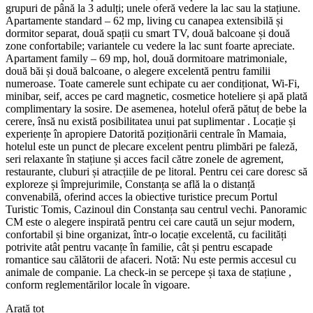
grupuri de până la 3 adulți; unele oferă vedere la lac sau la stațiune.
Apartamente standard – 62 mp, living cu canapea extensibilă și
dormitor separat, două spații cu smart TV, două balcoane și două
zone confortabile; variantele cu vedere la lac sunt foarte apreciate.
Apartament family – 69 mp, hol, două dormitoare matrimoniale,
două băi și două balcoane, o alegere excelentă pentru familii
numeroase. Toate camerele sunt echipate cu aer condiționat, Wi‑Fi,
minibar, seif, acces pe card magnetic, cosmetice hoteliere și apă plată
complimentary la sosire. De asemenea, hotelul oferă pătuț de bebe la
cerere, însă nu există posibilitatea unui pat suplimentar . Locație și
experiențe în apropiere Datorită poziționării centrale în Mamaia,
hotelul este un punct de plecare excelent pentru plimbări pe faleză,
seri relaxante în stațiune și acces facil către zonele de agrement,
restaurante, cluburi și atracțiile de pe litoral. Pentru cei care doresc să
exploreze și împrejurimile, Constanța se află la o distanță
convenabilă, oferind acces la obiective turistice precum Portul
Turistic Tomis, Cazinoul din Constanța sau centrul vechi. Panoramic
CM este o alegere inspirată pentru cei care caută un sejur modern,
confortabil și bine organizat, într-o locație excelentă, cu facilități
potrivite atât pentru vacanțe în familie, cât și pentru escapade
romantice sau călătorii de afaceri. Notă: Nu este permis accesul cu
animale de companie. La check-in se percepe și taxa de stațiune ,
conform reglementărilor locale în vigoare.
Arată tot