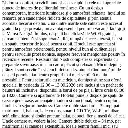
își doresc confort, servicii bune și acces rapid la cele mai apreciate
puncte de interes de pe litoralul românesc. Cu un design
contemporan, interioare luminoase și o atmosferă relaxată, hotelul se
remarcă prin standardele ridicate de ospitalitate și prin atenția
acordată fiecărui detaliu. Una dintre marile sale calități este accesul
gratuit la plaja privată , un avantaj esențial pentru o vacanță fără griji
la Marea Neagră. În plus, oaspeții beneficiază de Wi‑Fi gratuit ,
parcare subterană și supraterană , lift, rampă de acces, terasă, bar și
un spațiu exterior de joacă pentru copii. Hotelul este apreciat și
pentru atmosfera prietenoasă, pentru nivelul bun al curățeniei și
pentru serviciile profesioniste, aspecte frecvent menționate pozitiv în
recenziile recente. Restaurantul Nosh completează experiența cu
preparate savuroase, într-un cadru plăcut și relaxant. Micul dejun și
prânzul sunt servite în sistem bufet suedez atunci când numărul de
oaspeți permite, iar pentru grupuri mai mici se oferă meniu
prestabilit. Pentru sejururile cu mic dejun, demipensiune sau ofertă
specială, în perioada 12.06 – 13.09.2026 este inclus și un pachet de
băuturi all inclusive, disponibil la barul de pe plajă, între orele 08:00
și 18:00. Camere și apartamente Hotelul pune la dispoziție spații de
cazare generoase, amenajate modern și funcțional, pentru cupluri,
familii sau sejururi business. Camere duble standard – 32 mp, pat
matrimonial, balcon, baie cu duș, smart LCD TV, Wi‑Fi, minibar,
seif, climatizare și dotări precum halat, papuci, fier și masă de călcat.
Unele camere au vedere la lac. Camere duble deluxe – 34 mp, pat
matrimonial și canapea extensibilă, ideale pentru familii mici sau