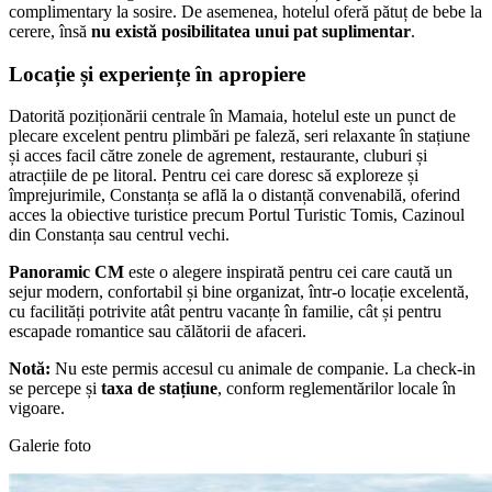
complimentary la sosire. De asemenea, hotelul oferă pătuț de bebe la
cerere, însă
nu există posibilitatea unui pat suplimentar
.
Locație și experiențe în apropiere
Datorită poziționării centrale în Mamaia, hotelul este un punct de
plecare excelent pentru plimbări pe faleză, seri relaxante în stațiune
și acces facil către zonele de agrement, restaurante, cluburi și
atracțiile de pe litoral. Pentru cei care doresc să exploreze și
împrejurimile, Constanța se află la o distanță convenabilă, oferind
acces la obiective turistice precum Portul Turistic Tomis, Cazinoul
din Constanța sau centrul vechi.
Panoramic CM
este o alegere inspirată pentru cei care caută un
sejur modern, confortabil și bine organizat, într-o locație excelentă,
cu facilități potrivite atât pentru vacanțe în familie, cât și pentru
escapade romantice sau călătorii de afaceri.
Notă:
Nu este permis accesul cu animale de companie. La check-in
se percepe și
taxa de stațiune
, conform reglementărilor locale în
vigoare.
Galerie foto