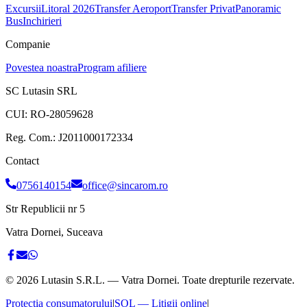
Excursii
Litoral 2026
Transfer Aeroport
Transfer Privat
Panoramic
Bus
Inchirieri
Companie
Povestea noastra
Program afiliere
SC Lutasin SRL
CUI:
RO-28059628
Reg. Com.:
J2011000172334
Contact
0756140154
office@sincarom.ro
Str Republicii nr 5
Vatra Dornei, Suceava
©
2026
Lutasin S.R.L. — Vatra Dornei. Toate drepturile rezervate.
Protecția consumatorului
|
SOL — Litigii online
|