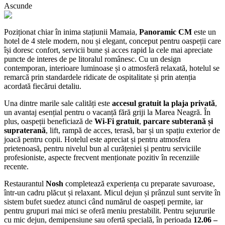
Ascunde
Poziționat chiar în inima stațiunii Mamaia,
Panoramic CM
este un
hotel de 4 stele modern, nou și elegant, conceput pentru oaspeții care
își doresc confort, servicii bune și acces rapid la cele mai apreciate
puncte de interes de pe litoralul românesc. Cu un design
contemporan, interioare luminoase și o atmosferă relaxată, hotelul se
remarcă prin standardele ridicate de ospitalitate și prin atenția
acordată fiecărui detaliu.
Una dintre marile sale calități este
accesul gratuit la plaja privată
,
un avantaj esențial pentru o vacanță fără griji la Marea Neagră. În
plus, oaspeții beneficiază de
Wi‑Fi gratuit
,
parcare subterană și
supraterană
, lift, rampă de acces, terasă, bar și un spațiu exterior de
joacă pentru copii. Hotelul este apreciat și pentru atmosfera
prietenoasă, pentru nivelul bun al curățeniei și pentru serviciile
profesioniste, aspecte frecvent menționate pozitiv în recenziile
recente.
Restaurantul
Nosh
completează experiența cu preparate savuroase,
într-un cadru plăcut și relaxant. Micul dejun și prânzul sunt servite în
sistem bufet suedez atunci când numărul de oaspeți permite, iar
pentru grupuri mai mici se oferă meniu prestabilit. Pentru sejururile
cu mic dejun, demipensiune sau ofertă specială, în perioada
12.06 –