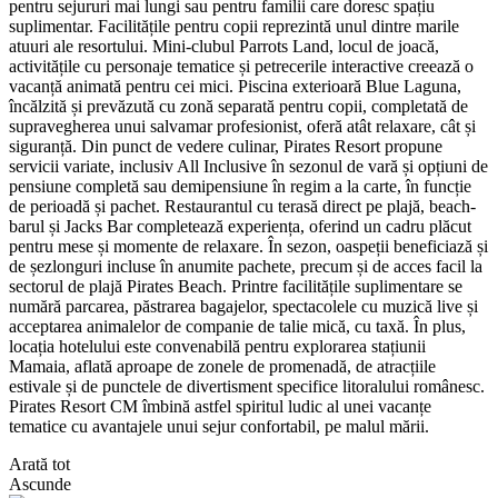
pentru sejururi mai lungi sau pentru familii care doresc spațiu
suplimentar. Facilitățile pentru copii reprezintă unul dintre marile
atuuri ale resortului. Mini-clubul Parrots Land, locul de joacă,
activitățile cu personaje tematice și petrecerile interactive creează o
vacanță animată pentru cei mici. Piscina exterioară Blue Laguna,
încălzită și prevăzută cu zonă separată pentru copii, completată de
supravegherea unui salvamar profesionist, oferă atât relaxare, cât și
siguranță. Din punct de vedere culinar, Pirates Resort propune
servicii variate, inclusiv All Inclusive în sezonul de vară și opțiuni de
pensiune completă sau demipensiune în regim a la carte, în funcție
de perioadă și pachet. Restaurantul cu terasă direct pe plajă, beach-
barul și Jacks Bar completează experiența, oferind un cadru plăcut
pentru mese și momente de relaxare. În sezon, oaspeții beneficiază și
de șezlonguri incluse în anumite pachete, precum și de acces facil la
sectorul de plajă Pirates Beach. Printre facilitățile suplimentare se
numără parcarea, păstrarea bagajelor, spectacolele cu muzică live și
acceptarea animalelor de companie de talie mică, cu taxă. În plus,
locația hotelului este convenabilă pentru explorarea stațiunii
Mamaia, aflată aproape de zonele de promenadă, de atracțiile
estivale și de punctele de divertisment specifice litoralului românesc.
Pirates Resort CM îmbină astfel spiritul ludic al unei vacanțe
tematice cu avantajele unui sejur confortabil, pe malul mării.
Arată tot
Ascunde