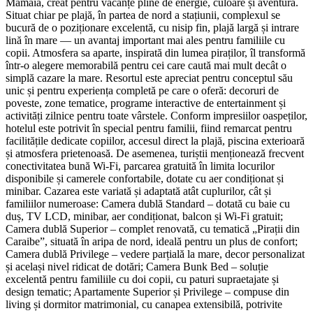
Mamaia, creat pentru vacanțe pline de energie, culoare și aventură.
Situat chiar pe plajă, în partea de nord a stațiunii, complexul se
bucură de o poziționare excelentă, cu nisip fin, plajă largă și intrare
lină în mare — un avantaj important mai ales pentru familiile cu
copii. Atmosfera sa aparte, inspirată din lumea piraților, îl transformă
într-o alegere memorabilă pentru cei care caută mai mult decât o
simplă cazare la mare. Resortul este apreciat pentru conceptul său
unic și pentru experiența completă pe care o oferă: decoruri de
poveste, zone tematice, programe interactive de entertainment și
activități zilnice pentru toate vârstele. Conform impresiilor oaspeților,
hotelul este potrivit în special pentru familii, fiind remarcat pentru
facilitățile dedicate copiilor, accesul direct la plajă, piscina exterioară
și atmosfera prietenoasă. De asemenea, turiștii menționează frecvent
conectivitatea bună Wi‑Fi, parcarea gratuită în limita locurilor
disponibile și camerele confortabile, dotate cu aer condiționat și
minibar. Cazarea este variată și adaptată atât cuplurilor, cât și
familiilor numeroase: Camera dublă Standard – dotată cu baie cu
duș, TV LCD, minibar, aer condiționat, balcon și Wi‑Fi gratuit;
Camera dublă Superior – complet renovată, cu tematică „Pirații din
Caraibe”, situată în aripa de nord, ideală pentru un plus de confort;
Camera dublă Privilege – vedere parțială la mare, decor personalizat
și același nivel ridicat de dotări; Camera Bunk Bed – soluție
excelentă pentru familiile cu doi copii, cu paturi supraetajate și
design tematic; Apartamente Superior și Privilege – compuse din
living și dormitor matrimonial, cu canapea extensibilă, potrivite