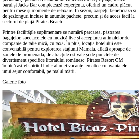
barul și Jacks Bar completează experiența, oferind un cadru plăcut
pentru mese și momente de relaxare. În sezon, oaspeții beneficiază și
de șezlonguri incluse în anumite pachete, precum și de acces facil la
sectorul de plajă Pirates Beach.
Printre facilitățile suplimentare se numără parcarea, păstrarea
bagajelor, spectacolele cu muzică live și acceptarea animalelor de
companie de talie mică, cu taxă. În plus, locația hotelului este
convenabilă pentru explorarea stațiunii Mamaia, aflată aproape de
zonele de promenadă, de atracțiile estivale și de punctele de
divertisment specifice litoralului românesc. Pirates Resort CM
îmbină astfel spiritul ludic al unei vacanțe tematice cu avantajele
unui sejur confortabil, pe malul mării.
Galerie foto