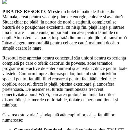
PIRATES RESORT CM
este un hotel tematic de 3 stele din
Mamaia, creat pentru vacanțe pline de energie, culoare și aventură.
Situat chiar pe plajă, în partea de nord a stațiunii, complexul se
bucură de o poziționare excelentă, cu nisip fin, plajă largă și intrare
lină în mare — un avantaj important mai ales pentru familiile cu
copii. Atmosfera sa aparte, inspirată din lumea piraților, îl transformă
într-o alegere memorabilă pentru cei care caută mai mult decât o
simplă cazare la mare.
Resortul este apreciat pentru conceptul său unic și pentru experiența
completă pe care o oferă: decoruri de poveste, zone tematice,
programe interactive de entertainment și activități zilnice pentru toate
vârstele. Conform impresiilor oaspeților, hotelul este potrivit în
special pentru familii, fiind remarcat pentru facilitățile dedicate
copiilor, accesul direct la plajă, piscina exterioară și atmosfera
prietenoasă. De asemenea, turiștii menționează frecvent
conectivitatea bună Wi‑Fi, parcarea gratuită în limita locurilor
disponibile și camerele confortabile, dotate cu aer condiționat și
minibar.
Cazarea este variată și adaptată atât cuplurilor, cât și familiilor
numeroase:
Camera dublă Standard
– dotată cu baie cu duș, TV LCD,