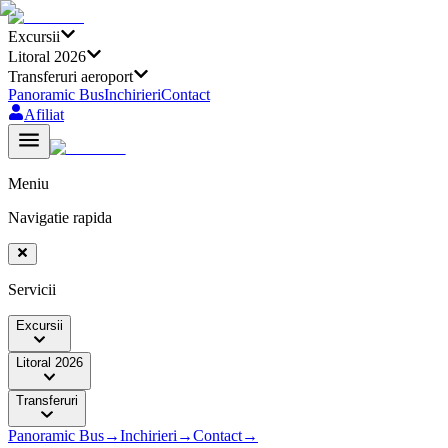
Excursii
Litoral 2026
Transferuri aeroport
Panoramic Bus
Inchirieri
Contact
Afiliat
Meniu
Navigatie rapida
Servicii
Excursii
Litoral 2026
Transferuri
Panoramic Bus
→
Inchirieri
→
Contact
→