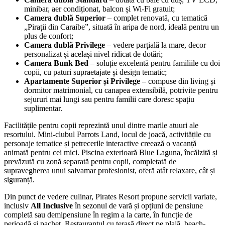
minibar, aer condiționat, balcon și Wi‑Fi gratuit;
Camera dublă Superior
– complet renovată, cu tematică
„Pirații din Caraibe”, situată în aripa de nord, ideală pentru un
plus de confort;
Camera dublă Privilege
– vedere parțială la mare, decor
personalizat și același nivel ridicat de dotări;
Camera Bunk Bed
– soluție excelentă pentru familiile cu doi
copii, cu paturi supraetajate și design tematic;
Apartamente Superior și Privilege
– compuse din living și
dormitor matrimonial, cu canapea extensibilă, potrivite pentru
sejururi mai lungi sau pentru familii care doresc spațiu
suplimentar.
Facilitățile pentru copii reprezintă unul dintre marile atuuri ale
resortului. Mini-clubul Parrots Land, locul de joacă, activitățile cu
personaje tematice și petrecerile interactive creează o vacanță
animată pentru cei mici. Piscina exterioară Blue Laguna, încălzită și
prevăzută cu zonă separată pentru copii, completată de
supravegherea unui salvamar profesionist, oferă atât relaxare, cât și
siguranță.
Din punct de vedere culinar, Pirates Resort propune servicii variate,
inclusiv
All Inclusive
în sezonul de vară și opțiuni de pensiune
completă sau demipensiune în regim a la carte, în funcție de
perioadă și pachet. Restaurantul cu terasă direct pe plajă, beach-