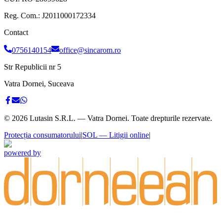
Reg. Com.:
J2011000172334
Contact
0756140154
office@sincarom.ro
Str Republicii nr 5
Vatra Dornei, Suceava
©
2026
Lutasin S.R.L. — Vatra Dornei. Toate drepturile rezervate.
Protecția consumatorului
|
SOL — Litigii online
|
powered by