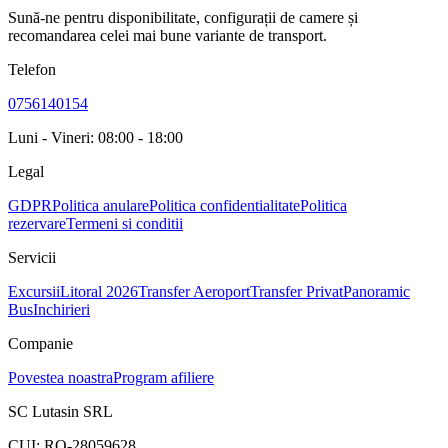
Sună-ne pentru disponibilitate, configurații de camere și
recomandarea celei mai bune variante de transport.
Telefon
0756140154
Luni - Vineri: 08:00 - 18:00
Legal
GDPR
Politica anulare
Politica confidentialitate
Politica
rezervare
Termeni si conditii
Servicii
Excursii
Litoral 2026
Transfer Aeroport
Transfer Privat
Panoramic
Bus
Inchirieri
Companie
Povestea noastra
Program afiliere
SC Lutasin SRL
CUI:
RO-28059628