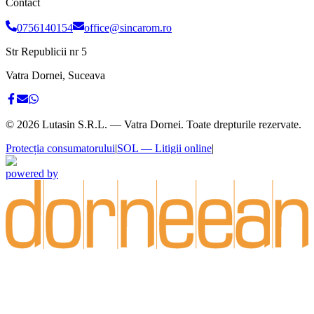
Contact
0756140154
office@sincarom.ro
Str Republicii nr 5
Vatra Dornei, Suceava
©
2026
Lutasin S.R.L. — Vatra Dornei. Toate drepturile rezervate.
Protecția consumatorului
|
SOL — Litigii online
|
powered by