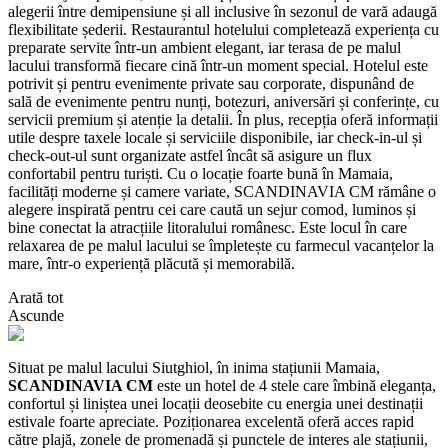
alegerii între demipensiune și all inclusive în sezonul de vară adaugă
flexibilitate șederii. Restaurantul hotelului completează experiența cu
preparate servite într-un ambient elegant, iar terasa de pe malul
lacului transformă fiecare cină într-un moment special. Hotelul este
potrivit și pentru evenimente private sau corporate, dispunând de
sală de evenimente pentru nunți, botezuri, aniversări și conferințe, cu
servicii premium și atenție la detalii. În plus, recepția oferă informații
utile despre taxele locale și serviciile disponibile, iar check-in-ul și
check-out-ul sunt organizate astfel încât să asigure un flux
confortabil pentru turiști. Cu o locație foarte bună în Mamaia,
facilități moderne și camere variate, SCANDINAVIA CM rămâne o
alegere inspirată pentru cei care caută un sejur comod, luminos și
bine conectat la atracțiile litoralului românesc. Este locul în care
relaxarea de pe malul lacului se împletește cu farmecul vacanțelor la
mare, într-o experiență plăcută și memorabilă.
Arată tot
Ascunde
Situat pe malul lacului Siutghiol, în inima stațiunii Mamaia,
SCANDINAVIA CM
este un hotel de 4 stele care îmbină eleganța,
confortul și liniștea unei locații deosebite cu energia unei destinații
estivale foarte apreciate. Poziționarea excelentă oferă acces rapid
către plajă, zonele de promenadă și punctele de interes ale stațiunii,