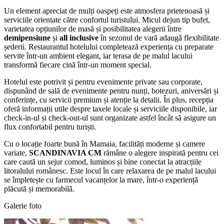
Un element apreciat de mulți oaspeți este atmosfera prietenoasă și
serviciile orientate către confortul turistului. Micul dejun tip bufet,
varietatea opțiunilor de masă și posibilitatea alegerii între
demipensiune
și
all inclusive
în sezonul de vară adaugă flexibilitate
șederii. Restaurantul hotelului completează experiența cu preparate
servite într-un ambient elegant, iar terasa de pe malul lacului
transformă fiecare cină într-un moment special.
Hotelul este potrivit și pentru evenimente private sau corporate,
dispunând de sală de evenimente pentru nunți, botezuri, aniversări și
conferințe, cu servicii premium și atenție la detalii. În plus, recepția
oferă informații utile despre taxele locale și serviciile disponibile, iar
check-in-ul și check-out-ul sunt organizate astfel încât să asigure un
flux confortabil pentru turiști.
Cu o locație foarte bună în Mamaia, facilități moderne și camere
variate,
SCANDINAVIA CM
rămâne o alegere inspirată pentru cei
care caută un sejur comod, luminos și bine conectat la atracțiile
litoralului românesc. Este locul în care relaxarea de pe malul lacului
se împletește cu farmecul vacanțelor la mare, într-o experiență
plăcută și memorabilă.
Galerie foto