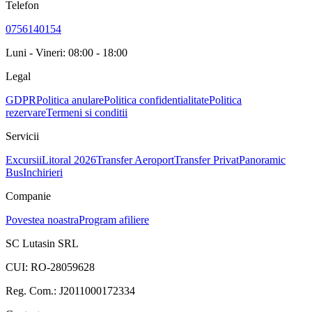
Telefon
0756140154
Luni - Vineri: 08:00 - 18:00
Legal
GDPR
Politica anulare
Politica confidentialitate
Politica
rezervare
Termeni si conditii
Servicii
Excursii
Litoral 2026
Transfer Aeroport
Transfer Privat
Panoramic
Bus
Inchirieri
Companie
Povestea noastra
Program afiliere
SC Lutasin SRL
CUI:
RO-28059628
Reg. Com.:
J2011000172334