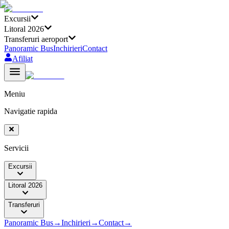
Excursii
Litoral 2026
Transferuri aeroport
Panoramic Bus
Inchirieri
Contact
Afiliat
Meniu
Navigatie rapida
Servicii
Excursii
Litoral 2026
Transferuri
Panoramic Bus
→
Inchirieri
→
Contact
→