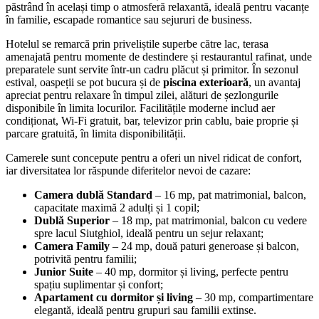
păstrând în același timp o atmosferă relaxantă, ideală pentru vacanțe
în familie, escapade romantice sau sejururi de business.
Hotelul se remarcă prin priveliștile superbe către lac, terasa
amenajată pentru momente de destindere și restaurantul rafinat, unde
preparatele sunt servite într-un cadru plăcut și primitor. În sezonul
estival, oaspeții se pot bucura și de
piscina exterioară
, un avantaj
apreciat pentru relaxare în timpul zilei, alături de șezlongurile
disponibile în limita locurilor. Facilitățile moderne includ aer
condiționat, Wi-Fi gratuit, bar, televizor prin cablu, baie proprie și
parcare gratuită, în limita disponibilității.
Camerele sunt concepute pentru a oferi un nivel ridicat de confort,
iar diversitatea lor răspunde diferitelor nevoi de cazare:
Camera dublă Standard
– 16 mp, pat matrimonial, balcon,
capacitate maximă 2 adulți și 1 copil;
Dublă Superior
– 18 mp, pat matrimonial, balcon cu vedere
spre lacul Siutghiol, ideală pentru un sejur relaxant;
Camera Family
– 24 mp, două paturi generoase și balcon,
potrivită pentru familii;
Junior Suite
– 40 mp, dormitor și living, perfecte pentru
spațiu suplimentar și confort;
Apartament cu dormitor și living
– 30 mp, compartimentare
elegantă, ideală pentru grupuri sau familii extinse.