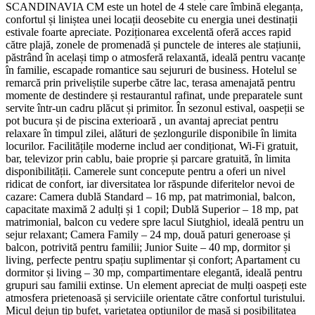
SCANDINAVIA CM este un hotel de 4 stele care îmbină eleganța,
confortul și liniștea unei locații deosebite cu energia unei destinații
estivale foarte apreciate. Poziționarea excelentă oferă acces rapid
către plajă, zonele de promenadă și punctele de interes ale stațiunii,
păstrând în același timp o atmosferă relaxantă, ideală pentru vacanțe
în familie, escapade romantice sau sejururi de business. Hotelul se
remarcă prin priveliștile superbe către lac, terasa amenajată pentru
momente de destindere și restaurantul rafinat, unde preparatele sunt
servite într-un cadru plăcut și primitor. În sezonul estival, oaspeții se
pot bucura și de piscina exterioară , un avantaj apreciat pentru
relaxare în timpul zilei, alături de șezlongurile disponibile în limita
locurilor. Facilitățile moderne includ aer condiționat, Wi-Fi gratuit,
bar, televizor prin cablu, baie proprie și parcare gratuită, în limita
disponibilității. Camerele sunt concepute pentru a oferi un nivel
ridicat de confort, iar diversitatea lor răspunde diferitelor nevoi de
cazare: Camera dublă Standard – 16 mp, pat matrimonial, balcon,
capacitate maximă 2 adulți și 1 copil; Dublă Superior – 18 mp, pat
matrimonial, balcon cu vedere spre lacul Siutghiol, ideală pentru un
sejur relaxant; Camera Family – 24 mp, două paturi generoase și
balcon, potrivită pentru familii; Junior Suite – 40 mp, dormitor și
living, perfecte pentru spațiu suplimentar și confort; Apartament cu
dormitor și living – 30 mp, compartimentare elegantă, ideală pentru
grupuri sau familii extinse. Un element apreciat de mulți oaspeți este
atmosfera prietenoasă și serviciile orientate către confortul turistului.
Micul dejun tip bufet, varietatea opțiunilor de masă și posibilitatea