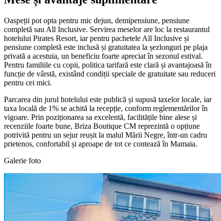
Oaspeții pot opta pentru mic dejun, demipensiune, pensiune
completă sau All Inclusive. Servirea meselor are loc la restaurantul
hotelului Pirates Resort, iar pentru pachetele All Inclusive și
pensiune completă este inclusă și gratuitatea la șezlonguri pe plaja
privată a acestuia, un beneficiu foarte apreciat în sezonul estival.
Pentru familiile cu copii, politica tarifară este clară și avantajoasă în
funcție de vârstă, existând condiții speciale de gratuitate sau reduceri
pentru cei mici.
Parcarea din jurul hotelului este publică și supusă taxelor locale, iar
taxa locală de 1% se achită la recepție, conform reglementărilor în
vigoare. Prin poziționarea sa excelentă, facilitățile bine alese și
recenziile foarte bune, Briza Boutique CM reprezintă o opțiune
potrivită pentru un sejur reușit la malul Mării Negre, într-un cadru
prietenos, confortabil și aproape de tot ce contează în Mamaia.
Galerie foto