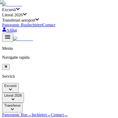
Excursii
Litoral 2026
Transferuri aeroport
Panoramic Bus
Inchirieri
Contact
Afiliat
Meniu
Navigatie rapida
Servicii
Excursii
Litoral 2026
Transferuri
Panoramic Bus
→
Inchirieri
→
Contact
→