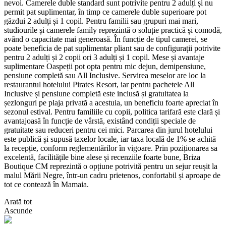
nevoi. Camerele duble standard sunt potrivite pentru 2 adulți și nu
permit pat suplimentar, în timp ce camerele duble superioare pot
găzdui 2 adulți și 1 copil. Pentru familii sau grupuri mai mari,
studiourile și camerele family reprezintă o soluție practică și comodă,
având o capacitate mai generoasă. În funcție de tipul camerei, se
poate beneficia de pat suplimentar pliant sau de configurații potrivite
pentru 2 adulți și 2 copii ori 3 adulți și 1 copil. Mese și avantaje
suplimentare Oaspeții pot opta pentru mic dejun, demipensiune,
pensiune completă sau All Inclusive. Servirea meselor are loc la
restaurantul hotelului Pirates Resort, iar pentru pachetele All
Inclusive și pensiune completă este inclusă și gratuitatea la
șezlonguri pe plaja privată a acestuia, un beneficiu foarte apreciat în
sezonul estival. Pentru familiile cu copii, politica tarifară este clară și
avantajoasă în funcție de vârstă, existând condiții speciale de
gratuitate sau reduceri pentru cei mici. Parcarea din jurul hotelului
este publică și supusă taxelor locale, iar taxa locală de 1% se achită
la recepție, conform reglementărilor în vigoare. Prin poziționarea sa
excelentă, facilitățile bine alese și recenziile foarte bune, Briza
Boutique CM reprezintă o opțiune potrivită pentru un sejur reușit la
malul Mării Negre, într-un cadru prietenos, confortabil și aproape de
tot ce contează în Mamaia.
Arată tot
Ascunde