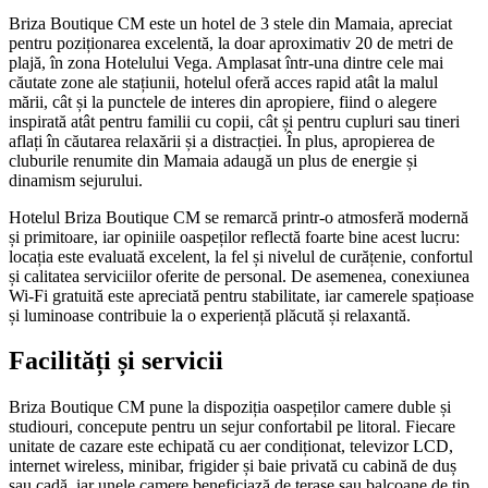
Briza Boutique CM este un hotel de 3 stele din Mamaia, apreciat
pentru poziționarea excelentă, la doar aproximativ 20 de metri de
plajă, în zona Hotelului Vega. Amplasat într-una dintre cele mai
căutate zone ale stațiunii, hotelul oferă acces rapid atât la malul
mării, cât și la punctele de interes din apropiere, fiind o alegere
inspirată atât pentru familii cu copii, cât și pentru cupluri sau tineri
aflați în căutarea relaxării și a distracției. În plus, apropierea de
cluburile renumite din Mamaia adaugă un plus de energie și
dinamism sejurului.
Hotelul Briza Boutique CM se remarcă printr-o atmosferă modernă
și primitoare, iar opiniile oaspeților reflectă foarte bine acest lucru:
locația este evaluată excelent, la fel și nivelul de curățenie, confortul
și calitatea serviciilor oferite de personal. De asemenea, conexiunea
Wi-Fi gratuită este apreciată pentru stabilitate, iar camerele spațioase
și luminoase contribuie la o experiență plăcută și relaxantă.
Facilități și servicii
Briza Boutique CM pune la dispoziția oaspeților camere duble și
studiouri, concepute pentru un sejur confortabil pe litoral. Fiecare
unitate de cazare este echipată cu aer condiționat, televizor LCD,
internet wireless, minibar, frigider și baie privată cu cabină de duș
sau cadă, iar unele camere beneficiază de terase sau balcoane de tip