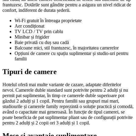
frantuzesc. Dotările sunt gândite pentru a asigura un nivel ridicat de
confort, indiferent de durata șederii.
Wi-Fi gratuit în întreaga proprietate
Aer condiționat
TV LCD / TV prin cablu
Minibar și frigider
Baie privată cu duș sau cadă
Balcoane mici, stil frantuzesc, în majoritatea camerelor
Opțiuni de camere cu spațiu suplimentar și studio-uri pentru
familii
Tipuri de camere
Hotelul oferă mai multe variante de cazare, adaptate diferitelor
nevoi. Camerele duble standard sunt potrivite pentru 2 adulți și nu
permit pat suplimentar, în timp ce camerele duble superioare pot
găzdui 2 adulți și 1 copil. Pentru familii sau grupuri mai mari,
studiourile și camerele family reprezintă o soluție practică și comodă,
având o capacitate mai generoasă. În funcție de tipul camerei, se
poate beneficia de pat suplimentar pliant sau de configurații potrivite
pentru 2 adulți și 2 copii ori 3 adulți și 1 copil.
Mese și avantaje suplimentare