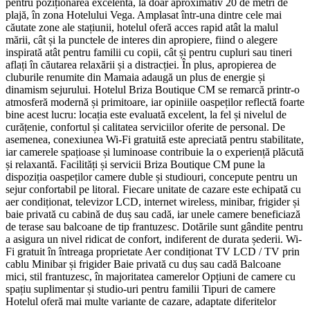
pentru poziționarea excelentă, la doar aproximativ 20 de metri de
plajă, în zona Hotelului Vega. Amplasat într-una dintre cele mai
căutate zone ale stațiunii, hotelul oferă acces rapid atât la malul
mării, cât și la punctele de interes din apropiere, fiind o alegere
inspirată atât pentru familii cu copii, cât și pentru cupluri sau tineri
aflați în căutarea relaxării și a distracției. În plus, apropierea de
cluburile renumite din Mamaia adaugă un plus de energie și
dinamism sejurului. Hotelul Briza Boutique CM se remarcă printr-o
atmosferă modernă și primitoare, iar opiniile oaspeților reflectă foarte
bine acest lucru: locația este evaluată excelent, la fel și nivelul de
curățenie, confortul și calitatea serviciilor oferite de personal. De
asemenea, conexiunea Wi-Fi gratuită este apreciată pentru stabilitate,
iar camerele spațioase și luminoase contribuie la o experiență plăcută
și relaxantă. Facilități și servicii Briza Boutique CM pune la
dispoziția oaspeților camere duble și studiouri, concepute pentru un
sejur confortabil pe litoral. Fiecare unitate de cazare este echipată cu
aer condiționat, televizor LCD, internet wireless, minibar, frigider și
baie privată cu cabină de duș sau cadă, iar unele camere beneficiază
de terase sau balcoane de tip frantuzesc. Dotările sunt gândite pentru
a asigura un nivel ridicat de confort, indiferent de durata șederii. Wi-
Fi gratuit în întreaga proprietate Aer condiționat TV LCD / TV prin
cablu Minibar și frigider Baie privată cu duș sau cadă Balcoane
mici, stil frantuzesc, în majoritatea camerelor Opțiuni de camere cu
spațiu suplimentar și studio-uri pentru familii Tipuri de camere
Hotelul oferă mai multe variante de cazare, adaptate diferitelor