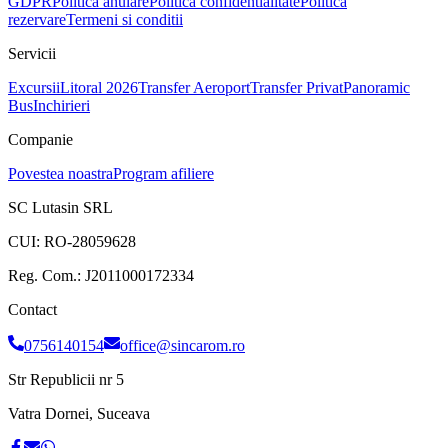
GDPR
Politica anulare
Politica confidentialitate
Politica
rezervare
Termeni si conditii
Servicii
Excursii
Litoral 2026
Transfer Aeroport
Transfer Privat
Panoramic
Bus
Inchirieri
Companie
Povestea noastra
Program afiliere
SC Lutasin SRL
CUI:
RO-28059628
Reg. Com.:
J2011000172334
Contact
0756140154
office@sincarom.ro
Str Republicii nr 5
Vatra Dornei, Suceava