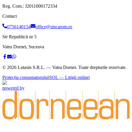
Reg. Com.:
J2011000172334
Contact
0756140154
office@sincarom.ro
Str Republicii nr 5
Vatra Dornei, Suceava
©
2026
Lutasin S.R.L. — Vatra Dornei. Toate drepturile rezervate.
Protecția consumatorului
|
SOL — Litigii online
|
powered by