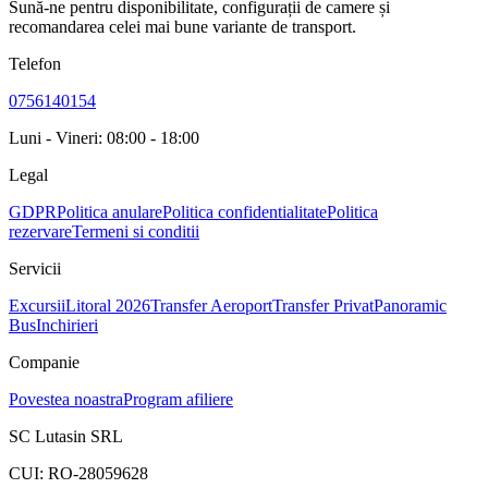
Sună-ne pentru disponibilitate, configurații de camere și
recomandarea celei mai bune variante de transport.
Telefon
0756140154
Luni - Vineri: 08:00 - 18:00
Legal
GDPR
Politica anulare
Politica confidentialitate
Politica
rezervare
Termeni si conditii
Servicii
Excursii
Litoral 2026
Transfer Aeroport
Transfer Privat
Panoramic
Bus
Inchirieri
Companie
Povestea noastra
Program afiliere
SC Lutasin SRL
CUI:
RO-28059628