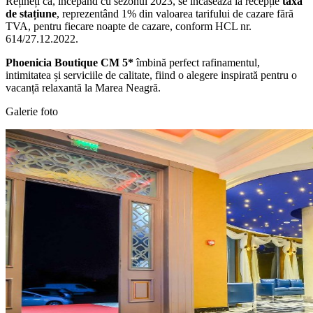
Rețineți că, începând cu sezonul 2023, se încasează la recepție
taxa
de stațiune
, reprezentând 1% din valoarea tarifului de cazare fără
TVA, pentru fiecare noapte de cazare, conform HCL nr.
614/27.12.2022.
Phoenicia Boutique CM 5*
îmbină perfect rafinamentul,
intimitatea și serviciile de calitate, fiind o alegere inspirată pentru o
vacanță relaxantă la Marea Neagră.
Galerie foto