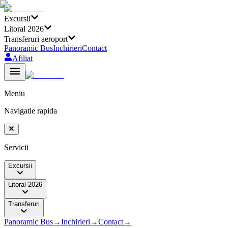
Excursii
Litoral 2026
Transferuri aeroport
Panoramic Bus
Inchirieri
Contact
Afiliat
Meniu
Navigatie rapida
Servicii
Excursii
Litoral 2026
Transferuri
Panoramic Bus
→
Inchirieri
→
Contact
→