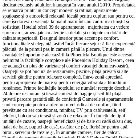
dedicat exclusiv adulților, inaugurat în vara anului 2019. Proprietatea
se remarcă printr-un concept modern și rafinat, apartamente
spațioase și o atmosferă relaxată, ideală pentru cupluri sau pentru cei
care își doresc o vacanță la malul mării într-un cadru mai liniștit și
sofisticat. Hotelul oferă 39 de apartamente , majoritatea cu vedere
spre mare , amenajate cu atenție la detalii și echipate cu dotări de
calitate superioară. Designul interior pune accent pe confort,
funcționalitate și eleganță, astfel încât fiecare sejur să fie o experiență
plăcută, de la primul pas în cameră până la plecare. Unul dintre
avantajele importante ale cazării la Phoenicia Boutique este accesul
nelimitat la facilitățile complexe ale Phoenicia Holiday Resort , ceea
ce adaugă un plus de varietate și confort vacanței dumneavoastră.
Oaspeții se pot bucura de restaurante, piscine, plajă privată și alte
servicii gândite pentru relaxare completă, într-o zonă apreciată
pentru apropierea de mare și pentru energia vibrantă a litoralului
românesc. Printre facilitățile hotelului se numără: recepție deschisă
24 de ore restaurant și terasă cameră de bagaje și seif lift plajă
privată parcare gratuită săli de conferință Camerele și apartamentele
sunt concepute pentru a oferi un nivel ridicat de confort, fiind
prevăzute cu aer condiționat, minibar, TV prin cablu/satelit, seif,
telefon, balcon sau terasă și zonă de relaxare. În funcție de tipul
unității de cazare, oaspeții beneficiază și de baie cu cadă și/sau duș,
halat de baie, papuci de casă, uscător de păr, fierbător pentru apă,
birou, serviciu de trezire și, în anumite camere, fier de călcat.
Tipurile de camere disponibile includ: Dublă Deluxe Dublă Deluxe