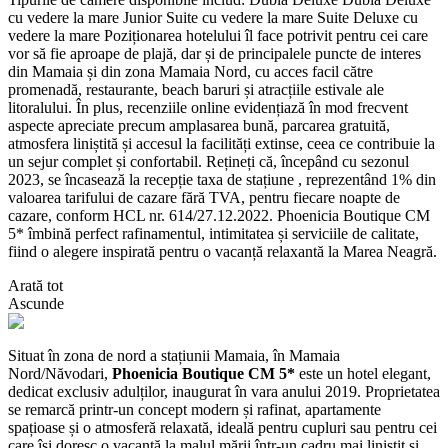
cu vedere la mare Junior Suite cu vedere la mare Suite Deluxe cu
vedere la mare Poziționarea hotelului îl face potrivit pentru cei care
vor să fie aproape de plajă, dar și de principalele puncte de interes
din Mamaia și din zona Mamaia Nord, cu acces facil către
promenadă, restaurante, beach baruri și atracțiile estivale ale
litoralului. În plus, recenziile online evidențiază în mod frecvent
aspecte apreciate precum amplasarea bună, parcarea gratuită,
atmosfera liniștită și accesul la facilități extinse, ceea ce contribuie la
un sejur complet și confortabil. Rețineți că, începând cu sezonul
2023, se încasează la recepție taxa de stațiune , reprezentând 1% din
valoarea tarifului de cazare fără TVA, pentru fiecare noapte de
cazare, conform HCL nr. 614/27.12.2022. Phoenicia Boutique CM
5* îmbină perfect rafinamentul, intimitatea și serviciile de calitate,
fiind o alegere inspirată pentru o vacanță relaxantă la Marea Neagră.
Arată tot
Ascunde
Situat în zona de nord a stațiunii Mamaia, în Mamaia
Nord/Năvodari,
Phoenicia Boutique CM 5*
este un hotel elegant,
dedicat exclusiv adulților, inaugurat în vara anului 2019. Proprietatea
se remarcă printr-un concept modern și rafinat, apartamente
spațioase și o atmosferă relaxată, ideală pentru cupluri sau pentru cei
care își doresc o vacanță la malul mării într-un cadru mai liniștit și