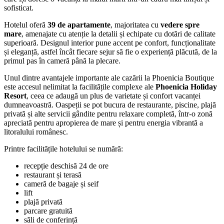
sofisticat.
Hotelul oferă
39 de apartamente
, majoritatea cu
vedere spre
mare
, amenajate cu atenție la detalii și echipate cu dotări de calitate
superioară. Designul interior pune accent pe confort, funcționalitate
și eleganță, astfel încât fiecare sejur să fie o experiență plăcută, de la
primul pas în cameră până la plecare.
Unul dintre avantajele importante ale cazării la Phoenicia Boutique
este accesul nelimitat la facilitățile complexe ale
Phoenicia Holiday
Resort
, ceea ce adaugă un plus de varietate și confort vacanței
dumneavoastră. Oaspeții se pot bucura de restaurante, piscine, plajă
privată și alte servicii gândite pentru relaxare completă, într-o zonă
apreciată pentru apropierea de mare și pentru energia vibrantă a
litoralului românesc.
Printre facilitățile hotelului se numără:
recepție deschisă 24 de ore
restaurant și terasă
cameră de bagaje și seif
lift
plajă privată
parcare gratuită
săli de conferință