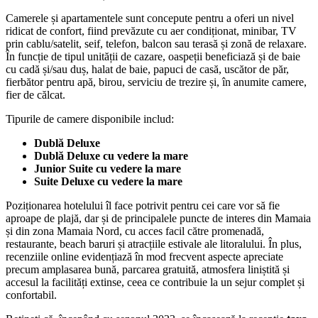
Camerele și apartamentele sunt concepute pentru a oferi un nivel
ridicat de confort, fiind prevăzute cu aer condiționat, minibar, TV
prin cablu/satelit, seif, telefon, balcon sau terasă și zonă de relaxare.
În funcție de tipul unității de cazare, oaspeții beneficiază și de baie
cu cadă și/sau duș, halat de baie, papuci de casă, uscător de păr,
fierbător pentru apă, birou, serviciu de trezire și, în anumite camere,
fier de călcat.
Tipurile de camere disponibile includ:
Dublă Deluxe
Dublă Deluxe cu vedere la mare
Junior Suite cu vedere la mare
Suite Deluxe cu vedere la mare
Poziționarea hotelului îl face potrivit pentru cei care vor să fie
aproape de plajă, dar și de principalele puncte de interes din Mamaia
și din zona Mamaia Nord, cu acces facil către promenadă,
restaurante, beach baruri și atracțiile estivale ale litoralului. În plus,
recenziile online evidențiază în mod frecvent aspecte apreciate
precum amplasarea bună, parcarea gratuită, atmosfera liniștită și
accesul la facilități extinse, ceea ce contribuie la un sejur complet și
confortabil.