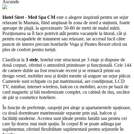
Ascunde
Hotel Siret - Med Spa CM
este o alegere inspirată pentru un sejur
relaxant în Mamaia, fiind amplasat în zona de nord a stațiunii, foarte
aproape de plajă, la aproximativ 50-80 de metri de malul mării.
Poziționarea sa îl face potrivit atât pentru vacanțele la litoral, cât și
pentru escapadele de tratament sau relaxare, iar accesul facil către
puncte de interes precum hotelurile Vega și Pirates Resort oferă un
plus de confort pentru turiști.
Clasificat la
3 stele
, hotelul este structurat pe 3 etaje și dispune de
două corpuri, oferind o atmosferă primitoare și funcțională. Cele 144
de camere duble au fost renovate recent și se remarcă printr-un
design vesel, mobilier nou și dotări menite să asigure un sejur plăcut.
Camerele sunt echipate cu pat matrimonial, aer condiționat, LCD
TV, minibar, internet wireless, balcon cu mobilier, acces pe bază de
card magnetic și băi modernizate complet, cu cabină de duș, uscător
de păr și cosmetice hoteliere.
În funcție de preferințe, oaspeții pot alege și apartamentele spațioase,
cu două dormitoare matrimoniale separate prin ușă, balcon și
facilități moderne. Acestea sunt ideale pentru familii sau pentru cei
care își doresc mai mult spațiu. În corpul B se poate adăuga pat
suplimentar, oferind flexibilitate suplimentară pentru sejururile în