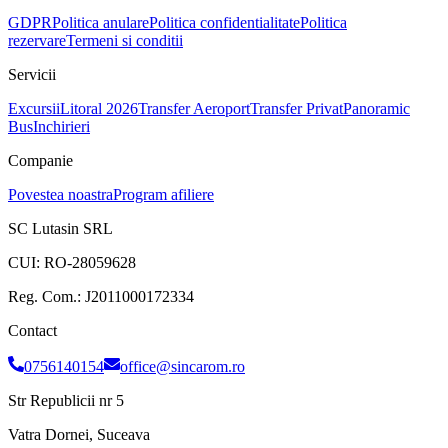
GDPR
Politica anulare
Politica confidentialitate
Politica
rezervare
Termeni si conditii
Servicii
Excursii
Litoral 2026
Transfer Aeroport
Transfer Privat
Panoramic
Bus
Inchirieri
Companie
Povestea noastra
Program afiliere
SC Lutasin SRL
CUI:
RO-28059628
Reg. Com.:
J2011000172334
Contact
0756140154
office@sincarom.ro
Str Republicii nr 5
Vatra Dornei, Suceava