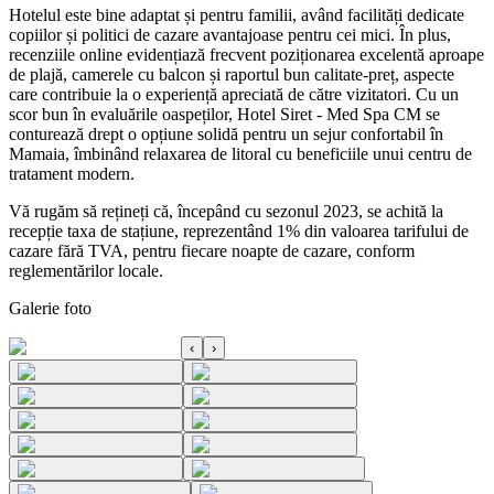
Hotelul este bine adaptat și pentru familii, având facilități dedicate
copiilor și politici de cazare avantajoase pentru cei mici. În plus,
recenziile online evidențiază frecvent poziționarea excelentă aproape
de plajă, camerele cu balcon și raportul bun calitate-preț, aspecte
care contribuie la o experiență apreciată de către vizitatori. Cu un
scor bun în evaluările oaspeților, Hotel Siret - Med Spa CM se
conturează drept o opțiune solidă pentru un sejur confortabil în
Mamaia, îmbinând relaxarea de litoral cu beneficiile unui centru de
tratament modern.
Vă rugăm să rețineți că, începând cu sezonul 2023, se achită la
recepție taxa de stațiune, reprezentând 1% din valoarea tarifului de
cazare fără TVA, pentru fiecare noapte de cazare, conform
reglementărilor locale.
Galerie foto
‹
›