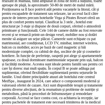
relaxant în Mamaia, fiind amplasat în zona de nord a stațiunii, foarte
aproape de plajă, la aproximativ 50-80 de metri de malul mării.
Poziționarea sa îl face potrivit atât pentru vacanțele la litoral, cât și
pentru escapadele de tratament sau relaxare, iar accesul facil către
puncte de interes precum hotelurile Vega și Pirates Resort oferă un
plus de confort pentru turiști. Clasificat la 3 stele , hotelul este
structurat pe 3 etaje și dispune de două corpuri, oferind o atmosferă
primitoare și funcțională. Cele 144 de camere duble au fost renovate
recent și se remarcă printr-un design vesel, mobilier nou și dotări
menite să asigure un sejur plăcut. Camerele sunt echipate cu pat
matrimonial, aer condiționat, LCD TV, minibar, internet wireless,
balcon cu mobilier, acces pe bază de card magnetic și băi
modernizate complet, cu cabină de duș, uscător de păr și cosmetice
hoteliere. În funcție de preferințe, oaspeții pot alege și apartamentele
spațioase, cu două dormitoare matrimoniale separate prin ușă, balcon
și facilități moderne. Acestea sunt ideale pentru familii sau pentru cei
care își doresc mai mult spațiu. În corpul B se poate adăuga pat
suplimentar, oferind flexibilitate suplimentară pentru sejururile în
familie. Unul dintre principalele atuuri ale hotelului este centrul
MedSpa , inaugurat în 2024, care aduce o componentă modernă și
valoroasă ofertei de cazare. Aici sunt disponibile terapii și tratamente
pentru diverse afecțiuni, de la reumatism și probleme de nutriție și
metabolism, până la proceduri de înfrumusețare și remodelare
corporală. Accesul se face contra cost, cu achitarea la recepție, iar
pentru pachetele de tratament este necesară trimiterea de la medicul