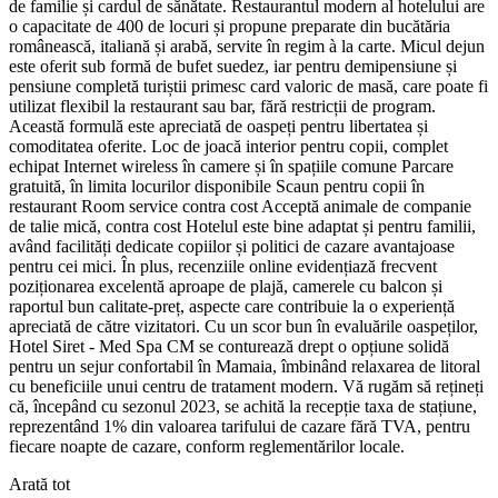
de familie și cardul de sănătate. Restaurantul modern al hotelului are
o capacitate de 400 de locuri și propune preparate din bucătăria
românească, italiană și arabă, servite în regim à la carte. Micul dejun
este oferit sub formă de bufet suedez, iar pentru demipensiune și
pensiune completă turiștii primesc card valoric de masă, care poate fi
utilizat flexibil la restaurant sau bar, fără restricții de program.
Această formulă este apreciată de oaspeți pentru libertatea și
comoditatea oferite. Loc de joacă interior pentru copii, complet
echipat Internet wireless în camere și în spațiile comune Parcare
gratuită, în limita locurilor disponibile Scaun pentru copii în
restaurant Room service contra cost Acceptă animale de companie
de talie mică, contra cost Hotelul este bine adaptat și pentru familii,
având facilități dedicate copiilor și politici de cazare avantajoase
pentru cei mici. În plus, recenziile online evidențiază frecvent
poziționarea excelentă aproape de plajă, camerele cu balcon și
raportul bun calitate-preț, aspecte care contribuie la o experiență
apreciată de către vizitatori. Cu un scor bun în evaluările oaspeților,
Hotel Siret - Med Spa CM se conturează drept o opțiune solidă
pentru un sejur confortabil în Mamaia, îmbinând relaxarea de litoral
cu beneficiile unui centru de tratament modern. Vă rugăm să rețineți
că, începând cu sezonul 2023, se achită la recepție taxa de stațiune,
reprezentând 1% din valoarea tarifului de cazare fără TVA, pentru
fiecare noapte de cazare, conform reglementărilor locale.
Arată tot