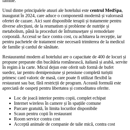
familie.
Unul dintre principalele atuuri ale hotelului este
centrul MedSpa
,
inaugurat în 2024, care aduce o componentă modernă și valoroasă
ofertei de cazare. Aici sunt disponibile terapii și tratamente pentru
diverse afecțiuni, de la reumatism și probleme de nutriție și
metabolism, până la proceduri de înfrumusețare și remodelare
corporală. Accesul se face contra cost, cu achitarea la recepție, iar
pentru pachetele de tratament este necesară trimiterea de la medicul
de familie și cardul de sănătate.
Restaurantul modern al hotelului are o capacitate de 400 de locuri și
propune preparate din bucătăria românească, italiană și arabă, servite
în regim à la carte. Micul dejun este oferit sub formă de bufet
suedez, iar pentru demipensiune și pensiune completă turiștii
primesc card valoric de masă, care poate fi utilizat flexibil la
restaurant sau bar, fără restricții de program. Această formulă este
apreciată de oaspeți pentru libertatea și comoditatea oferite.
Loc de joacă interior pentru copii, complet echipat
Internet wireless în camere și în spațiile comune
Parcare gratuită, în limita locurilor disponibile
Scaun pentru copii în restaurant
Room service contra cost
Acceptă animale de companie de talie mică, contra cost