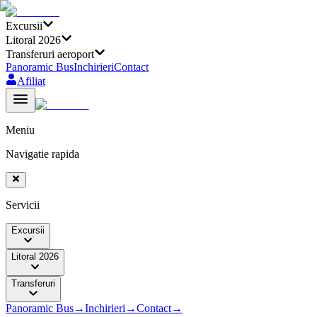
Excursii
Litoral 2026
Transferuri aeroport
Panoramic Bus
Inchirieri
Contact
Afiliat
Meniu
Navigatie rapida
Servicii
Excursii
Litoral 2026
Transferuri
Panoramic Bus
→
Inchirieri
→
Contact
→