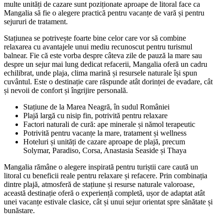
multe unități de cazare sunt poziționate aproape de litoral face ca
Mangalia să fie o alegere practică pentru vacanțe de vară și pentru
sejururi de tratament.
Stațiunea se potrivește foarte bine celor care vor să combine
relaxarea cu avantajele unui mediu recunoscut pentru turismul
balnear. Fie că este vorba despre câteva zile de pauză la mare sau
despre un sejur mai lung dedicat refacerii, Mangalia oferă un cadru
echilibrat, unde plaja, clima marină și resursele naturale își spun
cuvântul. Este o destinație care răspunde atât dorinței de evadare, cât
și nevoii de confort și îngrijire personală.
Stațiune de la Marea Neagră, în sudul României
Plajă largă cu nisip fin, potrivită pentru relaxare
Factori naturali de cură: ape minerale și nămol terapeutic
Potrivită pentru vacanțe la mare, tratament și wellness
Hoteluri și unități de cazare aproape de plajă, precum
Solymar, Paradiso, Corsa, Anastasia Seaside și Thaya
Mangalia rămâne o alegere inspirată pentru turiștii care caută un
litoral cu beneficii reale pentru relaxare și refacere. Prin combinația
dintre plajă, atmosferă de stațiune și resurse naturale valoroase,
această destinație oferă o experiență completă, ușor de adaptat atât
unei vacanțe estivale clasice, cât și unui sejur orientat spre sănătate și
bunăstare.