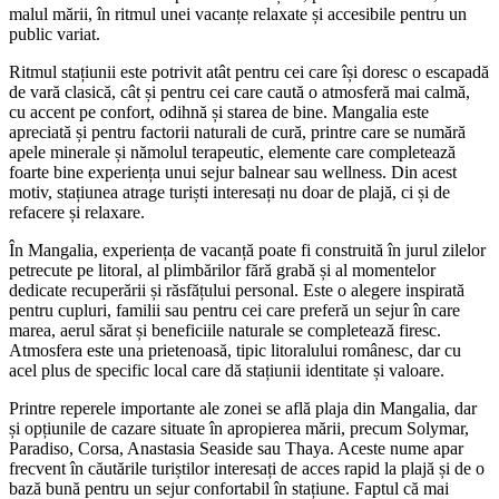
malul mării, în ritmul unei vacanțe relaxate și accesibile pentru un
public variat.
Ritmul stațiunii este potrivit atât pentru cei care își doresc o escapadă
de vară clasică, cât și pentru cei care caută o atmosferă mai calmă,
cu accent pe confort, odihnă și starea de bine. Mangalia este
apreciată și pentru factorii naturali de cură, printre care se numără
apele minerale și nămolul terapeutic, elemente care completează
foarte bine experiența unui sejur balnear sau wellness. Din acest
motiv, stațiunea atrage turiști interesați nu doar de plajă, ci și de
refacere și relaxare.
În Mangalia, experiența de vacanță poate fi construită în jurul zilelor
petrecute pe litoral, al plimbărilor fără grabă și al momentelor
dedicate recuperării și răsfățului personal. Este o alegere inspirată
pentru cupluri, familii sau pentru cei care preferă un sejur în care
marea, aerul sărat și beneficiile naturale se completează firesc.
Atmosfera este una prietenoasă, tipic litoralului românesc, dar cu
acel plus de specific local care dă stațiunii identitate și valoare.
Printre reperele importante ale zonei se află plaja din Mangalia, dar
și opțiunile de cazare situate în apropierea mării, precum Solymar,
Paradiso, Corsa, Anastasia Seaside sau Thaya. Aceste nume apar
frecvent în căutările turiștilor interesați de acces rapid la plajă și de o
bază bună pentru un sejur confortabil în stațiune. Faptul că mai