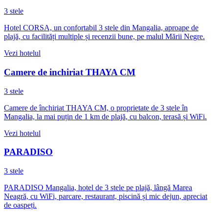
3 stele
Hotel CORSA, un confortabil 3 stele din Mangalia, aproape de
plajă, cu facilități multiple și recenzii bune, pe malul Mării Negre.
Vezi hotelul
Camere de inchiriat THAYA CM
3 stele
Camere de închiriat THAYA CM, o proprietate de 3 stele în
Mangalia, la mai puțin de 1 km de plajă, cu balcon, terasă și WiFi.
Vezi hotelul
PARADISO
3 stele
PARADISO Mangalia, hotel de 3 stele pe plajă, lângă Marea
Neagră, cu WiFi, parcare, restaurant, piscină și mic dejun, apreciat
de oaspeți.