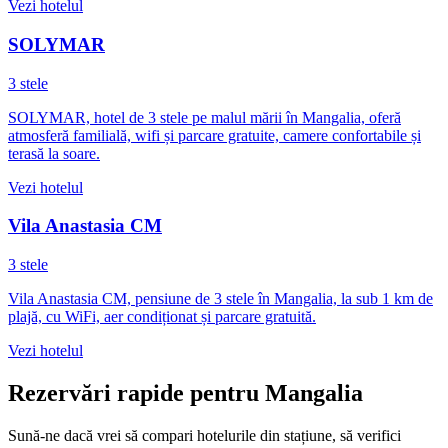
Vezi hotelul
SOLYMAR
3 stele
SOLYMAR, hotel de 3 stele pe malul mării în Mangalia, oferă
atmosferă familială, wifi și parcare gratuite, camere confortabile și
terasă la soare.
Vezi hotelul
Vila Anastasia CM
3 stele
Vila Anastasia CM, pensiune de 3 stele în Mangalia, la sub 1 km de
plajă, cu WiFi, aer condiționat și parcare gratuită.
Vezi hotelul
Rezervări rapide pentru Mangalia
Sună-ne dacă vrei să compari hotelurile din stațiune, să verifici