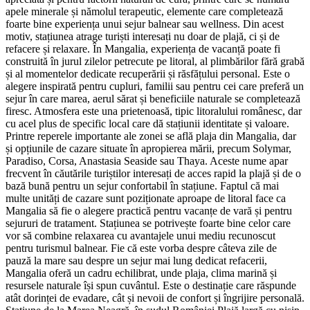
apele minerale și nămolul terapeutic, elemente care completează
foarte bine experiența unui sejur balnear sau wellness. Din acest
motiv, stațiunea atrage turiști interesați nu doar de plajă, ci și de
refacere și relaxare. În Mangalia, experiența de vacanță poate fi
construită în jurul zilelor petrecute pe litoral, al plimbărilor fără grabă
și al momentelor dedicate recuperării și răsfățului personal. Este o
alegere inspirată pentru cupluri, familii sau pentru cei care preferă un
sejur în care marea, aerul sărat și beneficiile naturale se completează
firesc. Atmosfera este una prietenoasă, tipic litoralului românesc, dar
cu acel plus de specific local care dă stațiunii identitate și valoare.
Printre reperele importante ale zonei se află plaja din Mangalia, dar
și opțiunile de cazare situate în apropierea mării, precum Solymar,
Paradiso, Corsa, Anastasia Seaside sau Thaya. Aceste nume apar
frecvent în căutările turiștilor interesați de acces rapid la plajă și de o
bază bună pentru un sejur confortabil în stațiune. Faptul că mai
multe unități de cazare sunt poziționate aproape de litoral face ca
Mangalia să fie o alegere practică pentru vacanțe de vară și pentru
sejururi de tratament. Stațiunea se potrivește foarte bine celor care
vor să combine relaxarea cu avantajele unui mediu recunoscut
pentru turismul balnear. Fie că este vorba despre câteva zile de
pauză la mare sau despre un sejur mai lung dedicat refacerii,
Mangalia oferă un cadru echilibrat, unde plaja, clima marină și
resursele naturale își spun cuvântul. Este o destinație care răspunde
atât dorinței de evadare, cât și nevoii de confort și îngrijire personală.