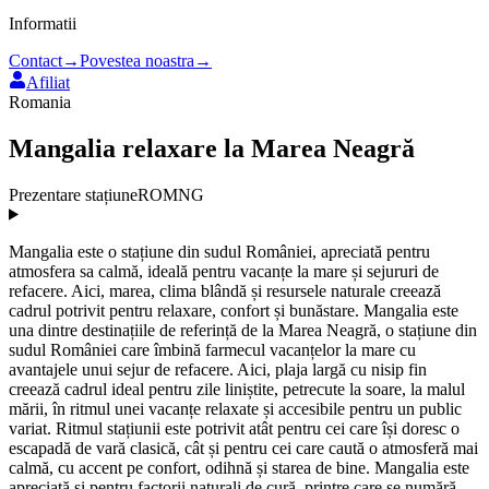
Informatii
Contact
→
Povestea noastra
→
Afiliat
Romania
Mangalia relaxare la Marea Neagră
Prezentare stațiune
ROMNG
Mangalia este o stațiune din sudul României, apreciată pentru
atmosfera sa calmă, ideală pentru vacanțe la mare și sejururi de
refacere. Aici, marea, clima blândă și resursele naturale creează
cadrul potrivit pentru relaxare, confort și bunăstare. Mangalia este
una dintre destinațiile de referință de la Marea Neagră, o stațiune din
sudul României care îmbină farmecul vacanțelor la mare cu
avantajele unui sejur de refacere. Aici, plaja largă cu nisip fin
creează cadrul ideal pentru zile liniștite, petrecute la soare, la malul
mării, în ritmul unei vacanțe relaxate și accesibile pentru un public
variat. Ritmul stațiunii este potrivit atât pentru cei care își doresc o
escapadă de vară clasică, cât și pentru cei care caută o atmosferă mai
calmă, cu accent pe confort, odihnă și starea de bine. Mangalia este
apreciată și pentru factorii naturali de cură, printre care se numără