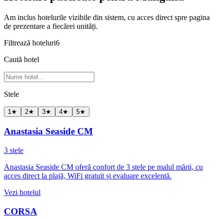
Am inclus hotelurile vizibile din sistem, cu acces direct spre pagina
de prezentare a fiecărei unități.
Filtrează hoteluri
6
Caută hotel
Stele
1
★
2
★
3
★
4
★
5
★
Anastasia Seaside CM
3 stele
Anastasia Seaside CM oferă confort de 3 stele pe malul mării, cu
acces direct la plajă, WiFi gratuit și evaluare excelentă.
Vezi hotelul
CORSA