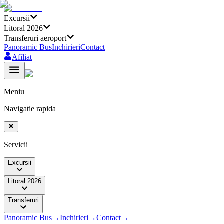
Excursii
Litoral 2026
Transferuri aeroport
Panoramic Bus
Inchirieri
Contact
Afiliat
Meniu
Navigatie rapida
Servicii
Excursii
Litoral 2026
Transferuri
Panoramic Bus
→
Inchirieri
→
Contact
→