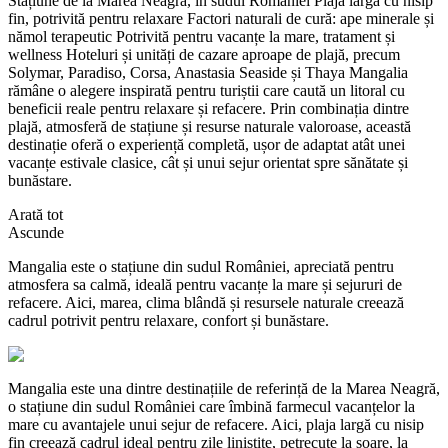
Stațiune de la Marea Neagră, în sudul României Plajă largă cu nisip
fin, potrivită pentru relaxare Factori naturali de cură: ape minerale și
nămol terapeutic Potrivită pentru vacanțe la mare, tratament și
wellness Hoteluri și unități de cazare aproape de plajă, precum
Solymar, Paradiso, Corsa, Anastasia Seaside și Thaya Mangalia
rămâne o alegere inspirată pentru turiștii care caută un litoral cu
beneficii reale pentru relaxare și refacere. Prin combinația dintre
plajă, atmosferă de stațiune și resurse naturale valoroase, această
destinație oferă o experiență completă, ușor de adaptat atât unei
vacanțe estivale clasice, cât și unui sejur orientat spre sănătate și
bunăstare.
Arată tot
Ascunde
Mangalia este o stațiune din sudul României, apreciată pentru
atmosfera sa calmă, ideală pentru vacanțe la mare și sejururi de
refacere. Aici, marea, clima blândă și resursele naturale creează
cadrul potrivit pentru relaxare, confort și bunăstare.
Mangalia este una dintre destinațiile de referință de la Marea Neagră,
o stațiune din sudul României care îmbină farmecul vacanțelor la
mare cu avantajele unui sejur de refacere. Aici, plaja largă cu nisip
fin creează cadrul ideal pentru zile liniștite, petrecute la soare, la