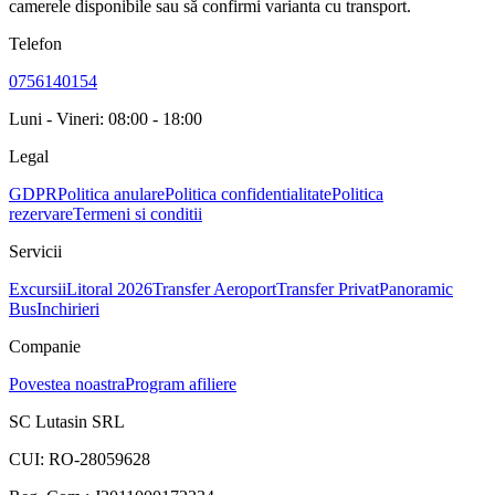
camerele disponibile sau să confirmi varianta cu transport.
Telefon
0756140154
Luni - Vineri: 08:00 - 18:00
Legal
GDPR
Politica anulare
Politica confidentialitate
Politica
rezervare
Termeni si conditii
Servicii
Excursii
Litoral 2026
Transfer Aeroport
Transfer Privat
Panoramic
Bus
Inchirieri
Companie
Povestea noastra
Program afiliere
SC Lutasin SRL
CUI:
RO-28059628