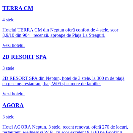
TERRA CM
4 stele
Hotelul TERRA CM din Neptun oferă confort de 4 stele, scor
8,9/10 din 904+ recenzii, aproape de Plaja La Steaguri.
Vezi hotelul
2D RESORT SPA
3 stele
2D RESORT SPA din Neptun, hotel de 3 stele, la 300 m de plajă,
cu piscine, restaurant, bar, WiFi și camere de familie.
Vezi hotelul
AGORA
3 stele
Hotel AGORA Neptun, 3 stele, recent renovat, oferă 270 de locuri,
restaurant, wellness și WiFi, cu scor excelent 9.1/10 pe Booking.