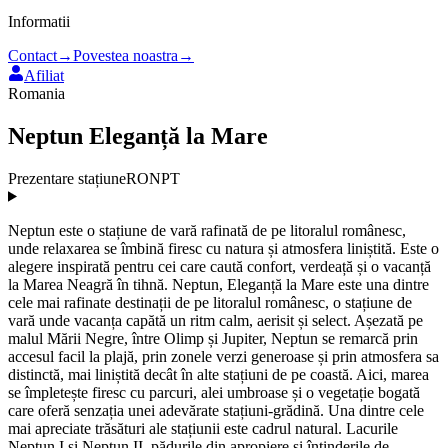
Informatii
Contact
→
Povestea noastra
→
Afiliat
Romania
Neptun Eleganță la Mare
Prezentare stațiune
RONPT
Neptun este o stațiune de vară rafinată de pe litoralul românesc,
unde relaxarea se îmbină firesc cu natura și atmosfera liniștită. Este o
alegere inspirată pentru cei care caută confort, verdeață și o vacanță
la Marea Neagră în tihnă. Neptun, Eleganță la Mare este una dintre
cele mai rafinate destinații de pe litoralul românesc, o stațiune de
vară unde vacanța capătă un ritm calm, aerisit și select. Așezată pe
malul Mării Negre, între Olimp și Jupiter, Neptun se remarcă prin
accesul facil la plajă, prin zonele verzi generoase și prin atmosfera sa
distinctă, mai liniștită decât în alte stațiuni de pe coastă. Aici, marea
se împletește firesc cu parcuri, alei umbroase și o vegetație bogată
care oferă senzația unei adevărate stațiuni-grădină. Una dintre cele
mai apreciate trăsături ale stațiunii este cadrul natural. Lacurile
Neptun I și Neptun II, pădurile din apropiere și întinderile de