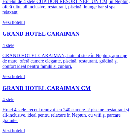
Hotelul de 4 stele CUPIDON RESORT NEPTUN CM, în Neptun,
oferă ultra all inclusive, restaurant, piscină, lounge bar și spa
relaxant.
Vezi hotelul
GRAND HOTEL CARAIMAN
4 stele
GRAND HOTEL CARAIMAN, hotel 4 stele în Neptun, aproape
de mare, oferă camere elegante, piscină, restaurant, grădină și
confort ideal pentru familii și cupluri.
Vezi hotelul
GRAND HOTEL CARAIMAN CM
4 stele
Hotel 4 stele, recent renovat, cu 240 camere, 2 piscine, restaurant și
all-inclusive, ideal pentru relaxare în Neptun, cu wifi și parcare
gratuite.
Vezi hotelul