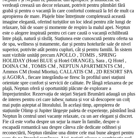
verdeață creează un decor relaxant, potrivit pentru plimbări fără
grabă și pentru o vacanță în care confortul contează la fel de mult ca
apropierea de mare. Plajele bine întreținute completează această
imagine elegantă, oferind turiștilor un loc ideal pentru zile lungi de
relaxare, băi de soare și momente de respiro la malul apei. Neptun
este o alegere inspirată pentru cei care caută o vacanță echilibrată
între plajă, natură și răsfăț. Stațiunea este cunoscută pentru oferta sa
de spa, wellness și tratamente, dar și pentru hotelurile sale de nivel
superior, potrivite atât pentru cupluri, cât și pentru familii. În sistem
sunt vizibile unități precum APOLLO , TOMIS , SPRING
HOLIDAY (Hotel BLUE și Hotel ORANGE), Sara , Q Hotel ,
DOINA CM , TOMIS CM , NEPTUN APARTMENTS CM ,
Ammos CM (fostul Miorita), CALLATIS CM , 2D RESORT SPA
și AGORA , fiecare integrându-se firesc în profilul unei stațiuni
orientate spre confort și servicii de calitate. Pe lângă relaxarea de pe
plajă, Neptun oferă și oportunități plăcute de explorare a
împrejurimilor. Rezervația de stejari Stejarii Brumării adaugă un plus
de interes pentru cei care iubesc natura și vor să descopere un colț
mai puțin așteptat al litoralului. În același timp, apropierea de
stațiunile Olimp și Jupiter lărgește paleta de experiențe, păstrând însă
Neptun în centrul unei vacanțe relaxate, cu un aer elegant și discret.
Fie că este vorba despre un sejur la mare în familie, despre o
escapadă romantică sau despre câteva zile dedicate odihnei și
reconectării, Neptun rămâne una dintre cele mai bune alegeri pentru