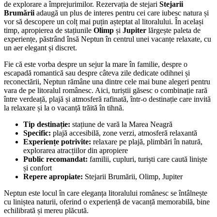
de explorare a împrejurimilor. Rezervația de stejari
Stejarii
Brumării
adaugă un plus de interes pentru cei care iubesc natura și
vor să descopere un colț mai puțin așteptat al litoralului. În același
timp, apropierea de stațiunile
Olimp
și
Jupiter
lărgește paleta de
experiențe, păstrând însă Neptun în centrul unei vacanțe relaxate, cu
un aer elegant și discret.
Fie că este vorba despre un sejur la mare în familie, despre o
escapadă romantică sau despre câteva zile dedicate odihnei și
reconectării, Neptun rămâne una dintre cele mai bune alegeri pentru
vara de pe litoralul românesc. Aici, turiștii găsesc o combinație rară
între verdeață, plajă și atmosferă rafinată, într-o destinație care invită
la relaxare și la o vacanță trăită în tihnă.
Tip destinație:
stațiune de vară la Marea Neagră
Specific:
plajă accesibilă, zone verzi, atmosferă relaxantă
Experiențe potrivite:
relaxare pe plajă, plimbări în natură,
explorarea atracțiilor din apropiere
Public recomandat:
familii, cupluri, turiști care caută liniște
și confort
Repere apropiate:
Stejarii Brumării, Olimp, Jupiter
Neptun este locul în care eleganța litoralului românesc se întâlnește
cu liniștea naturii, oferind o experiență de vacanță memorabilă, bine
echilibrată și mereu plăcută.