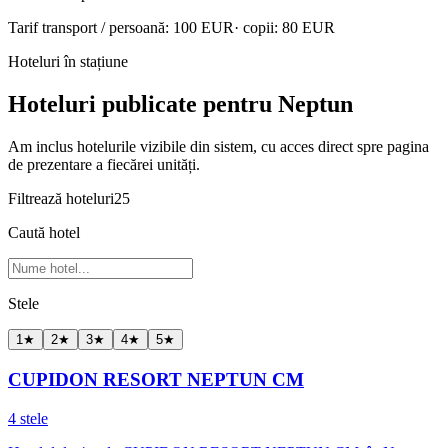
Tarif transport / persoană:
100
EUR
· copii:
80
EUR
Hoteluri în stațiune
Hoteluri publicate pentru Neptun
Am inclus hotelurile vizibile din sistem, cu acces direct spre pagina
de prezentare a fiecărei unități.
Filtrează hoteluri
25
Caută hotel
Stele
1
★
2
★
3
★
4
★
5
★
CUPIDON RESORT NEPTUN CM
4 stele