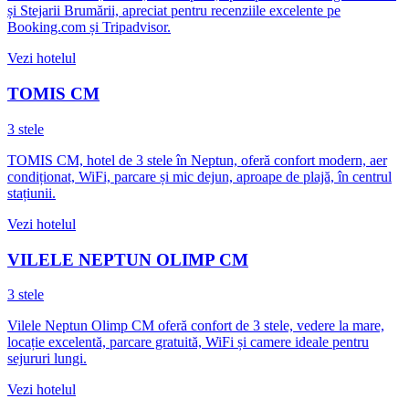
și Stejarii Brumării, apreciat pentru recenziile excelente pe
Booking.com și Tripadvisor.
Vezi hotelul
TOMIS CM
3 stele
TOMIS CM, hotel de 3 stele în Neptun, oferă confort modern, aer
condiționat, WiFi, parcare și mic dejun, aproape de plajă, în centrul
stațiunii.
Vezi hotelul
VILELE NEPTUN OLIMP CM
3 stele
Vilele Neptun Olimp CM oferă confort de 3 stele, vedere la mare,
locație excelentă, parcare gratuită, WiFi și camere ideale pentru
sejururi lungi.
Vezi hotelul