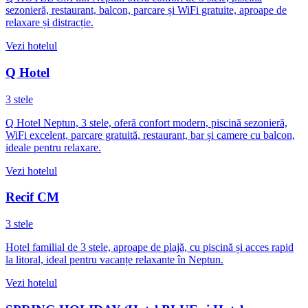
sezonieră, restaurant, balcon, parcare și WiFi gratuite, aproape de
relaxare și distracție.
Vezi hotelul
Q Hotel
3 stele
Q Hotel Neptun, 3 stele, oferă confort modern, piscină sezonieră,
WiFi excelent, parcare gratuită, restaurant, bar și camere cu balcon,
ideale pentru relaxare.
Vezi hotelul
Recif CM
3 stele
Hotel familial de 3 stele, aproape de plajă, cu piscină și acces rapid
la litoral, ideal pentru vacanțe relaxante în Neptun.
Vezi hotelul