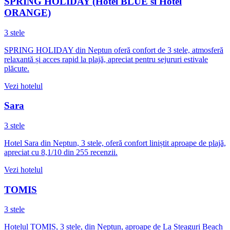
SPRING HOLIDAY (Hotel BLUE si Hotel
ORANGE)
3 stele
SPRING HOLIDAY din Neptun oferă confort de 3 stele, atmosferă
relaxantă și acces rapid la plajă, apreciat pentru sejururi estivale
plăcute.
Vezi hotelul
Sara
3 stele
Hotel Sara din Neptun, 3 stele, oferă confort liniștit aproape de plajă,
apreciat cu 8,1/10 din 255 recenzii.
Vezi hotelul
TOMIS
3 stele
Hotelul TOMIS, 3 stele, din Neptun, aproape de La Steaguri Beach