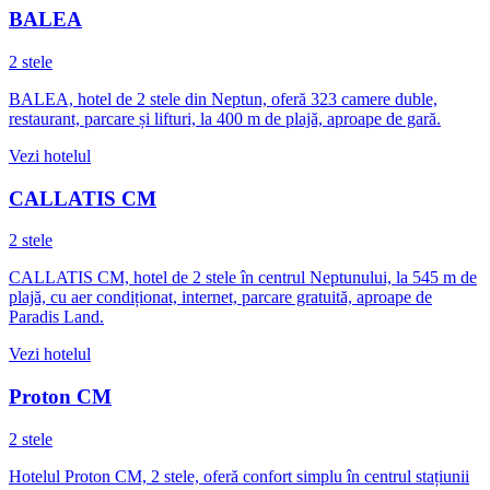
BALEA
2 stele
BALEA, hotel de 2 stele din Neptun, oferă 323 camere duble,
restaurant, parcare și lifturi, la 400 m de plajă, aproape de gară.
Vezi hotelul
CALLATIS CM
2 stele
CALLATIS CM, hotel de 2 stele în centrul Neptunului, la 545 m de
plajă, cu aer condiționat, internet, parcare gratuită, aproape de
Paradis Land.
Vezi hotelul
Proton CM
2 stele
Hotelul Proton CM, 2 stele, oferă confort simplu în centrul stațiunii