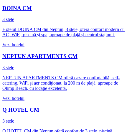
DOINA CM
3 stele
Hotelul DOINA CM din Neptun, 3 stele, oferă confort modern cu
AC, WiFi, piscină și spa, aproape de plajă și centrul stațiunii.
Vezi hotelul
NEPTUN APARTMENTS CM
3 stele
NEPTUN APARTMENTS CM oferă cazare confortabilă, self-
catering, WiFi și aer condiționat, la 200 m de plajă, aproape de
Olimp Beach, cu locație excelentă.
Vezi hotelul
Q HOTEL CM
3 stele
Q HOTEL CM din Neptun oferă confort de 3 stele, piscină