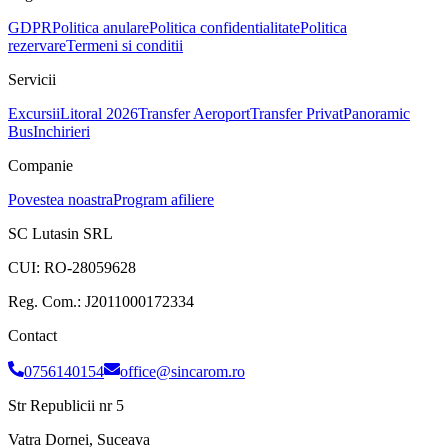
GDPR
Politica anulare
Politica confidentialitate
Politica
rezervare
Termeni si conditii
Servicii
Excursii
Litoral 2026
Transfer Aeroport
Transfer Privat
Panoramic
Bus
Inchirieri
Companie
Povestea noastra
Program afiliere
SC Lutasin SRL
CUI:
RO-28059628
Reg. Com.:
J2011000172334
Contact
0756140154
office@sincarom.ro
Str Republicii nr 5
Vatra Dornei, Suceava