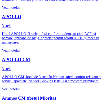
Vezi hotelul
APOLLO
3 stele
Hotel APOLLO, 3 stele, oferă confort modern, piscină, WiFi și
parcare, aproape de plajă, apreciat pentru scorul 8.0/10 și recenzii
numeroase.
Vezi hotelul
APOLLO CM
3 stele
APOLLO CM, hotel de 3 stele în Neptun, oferă confort relaxant și
servicii apreciate, cu scor Booking 8.0/10 și atmosferă primitoare.
Vezi hotelul
Ammos CM (fostul Miorita)