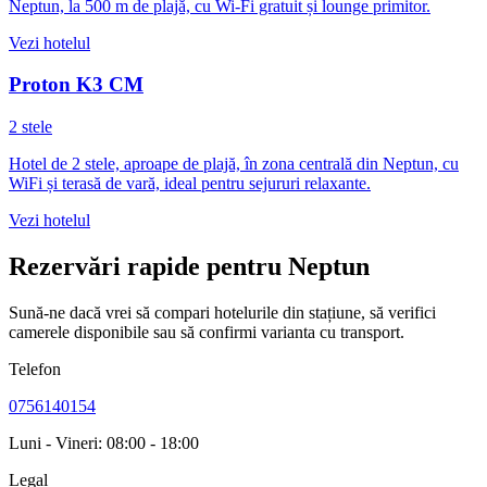
Neptun, la 500 m de plajă, cu Wi‑Fi gratuit și lounge primitor.
Vezi hotelul
Proton K3 CM
2 stele
Hotel de 2 stele, aproape de plajă, în zona centrală din Neptun, cu
WiFi și terasă de vară, ideal pentru sejururi relaxante.
Vezi hotelul
Rezervări rapide pentru Neptun
Sună-ne dacă vrei să compari hotelurile din stațiune, să verifici
camerele disponibile sau să confirmi varianta cu transport.
Telefon
0756140154
Luni - Vineri: 08:00 - 18:00
Legal