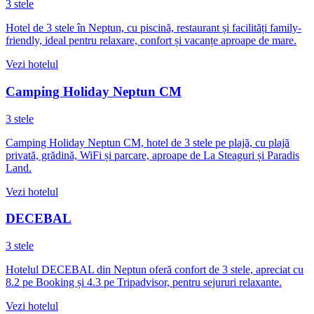
3 stele
Hotel de 3 stele în Neptun, cu piscină, restaurant și facilități family-
friendly, ideal pentru relaxare, confort și vacanțe aproape de mare.
Vezi hotelul
Camping Holiday Neptun CM
3 stele
Camping Holiday Neptun CM, hotel de 3 stele pe plajă, cu plajă
privată, grădină, WiFi și parcare, aproape de La Steaguri și Paradis
Land.
Vezi hotelul
DECEBAL
3 stele
Hotelul DECEBAL din Neptun oferă confort de 3 stele, apreciat cu
8.2 pe Booking și 4.3 pe Tripadvisor, pentru sejururi relaxante.
Vezi hotelul