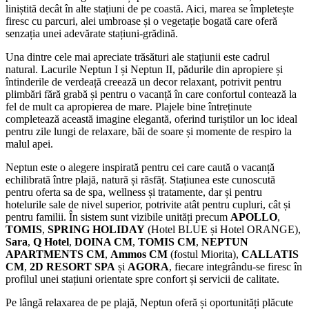
liniștită decât în alte stațiuni de pe coastă. Aici, marea se împletește
firesc cu parcuri, alei umbroase și o vegetație bogată care oferă
senzația unei adevărate stațiuni-grădină.
Una dintre cele mai apreciate trăsături ale stațiunii este cadrul
natural. Lacurile Neptun I și Neptun II, pădurile din apropiere și
întinderile de verdeață creează un decor relaxant, potrivit pentru
plimbări fără grabă și pentru o vacanță în care confortul contează la
fel de mult ca apropierea de mare. Plajele bine întreținute
completează această imagine elegantă, oferind turiștilor un loc ideal
pentru zile lungi de relaxare, băi de soare și momente de respiro la
malul apei.
Neptun este o alegere inspirată pentru cei care caută o vacanță
echilibrată între plajă, natură și răsfăț. Stațiunea este cunoscută
pentru oferta sa de spa, wellness și tratamente, dar și pentru
hotelurile sale de nivel superior, potrivite atât pentru cupluri, cât și
pentru familii. În sistem sunt vizibile unități precum
APOLLO
,
TOMIS
,
SPRING HOLIDAY
(Hotel BLUE și Hotel ORANGE),
Sara
,
Q Hotel
,
DOINA CM
,
TOMIS CM
,
NEPTUN
APARTMENTS CM
,
Ammos CM
(fostul Miorita),
CALLATIS
CM
,
2D RESORT SPA
și
AGORA
, fiecare integrându-se firesc în
profilul unei stațiuni orientate spre confort și servicii de calitate.
Pe lângă relaxarea de pe plajă, Neptun oferă și oportunități plăcute