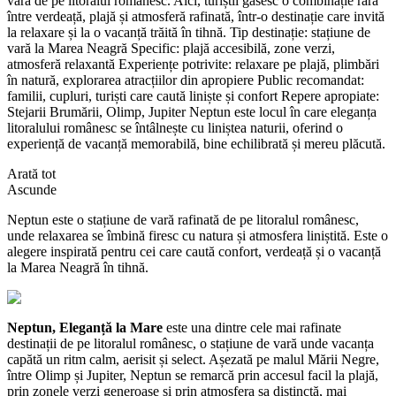
vara de pe litoralul românesc. Aici, turiștii găsesc o combinație rară
între verdeață, plajă și atmosferă rafinată, într-o destinație care invită
la relaxare și la o vacanță trăită în tihnă. Tip destinație: stațiune de
vară la Marea Neagră Specific: plajă accesibilă, zone verzi,
atmosferă relaxantă Experiențe potrivite: relaxare pe plajă, plimbări
în natură, explorarea atracțiilor din apropiere Public recomandat:
familii, cupluri, turiști care caută liniște și confort Repere apropiate:
Stejarii Brumării, Olimp, Jupiter Neptun este locul în care eleganța
litoralului românesc se întâlnește cu liniștea naturii, oferind o
experiență de vacanță memorabilă, bine echilibrată și mereu plăcută.
Arată tot
Ascunde
Neptun este o stațiune de vară rafinată de pe litoralul românesc,
unde relaxarea se îmbină firesc cu natura și atmosfera liniștită. Este o
alegere inspirată pentru cei care caută confort, verdeață și o vacanță
la Marea Neagră în tihnă.
Neptun, Eleganță la Mare
este una dintre cele mai rafinate
destinații de pe litoralul românesc, o stațiune de vară unde vacanța
capătă un ritm calm, aerisit și select. Așezată pe malul Mării Negre,
între Olimp și Jupiter, Neptun se remarcă prin accesul facil la plajă,
prin zonele verzi generoase și prin atmosfera sa distinctă, mai