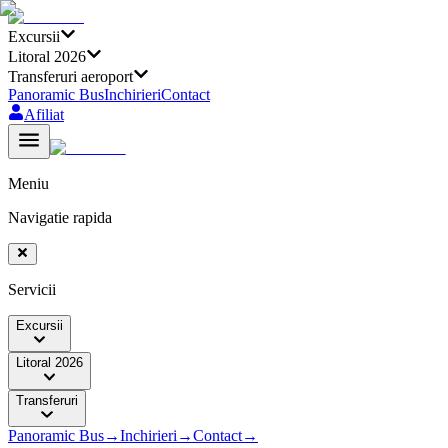
Excursii
Litoral 2026
Transferuri aeroport
Panoramic Bus
Inchirieri
Contact
Afiliat
Meniu
Navigatie rapida
Servicii
Excursii
Litoral 2026
Transferuri
Panoramic Bus
→
Inchirieri
→
Contact
→