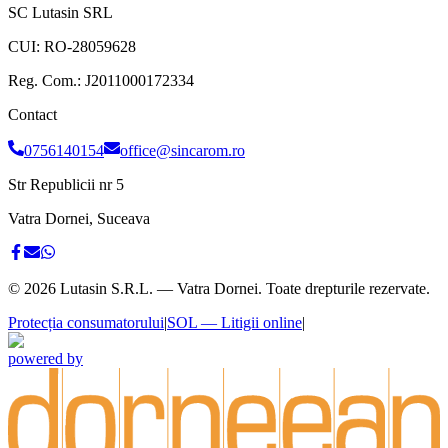
SC Lutasin SRL
CUI:
RO-28059628
Reg. Com.:
J2011000172334
Contact
0756140154
office@sincarom.ro
Str Republicii nr 5
Vatra Dornei, Suceava
©
2026
Lutasin S.R.L. — Vatra Dornei. Toate drepturile rezervate.
Protecția consumatorului
|
SOL — Litigii online
|
powered by