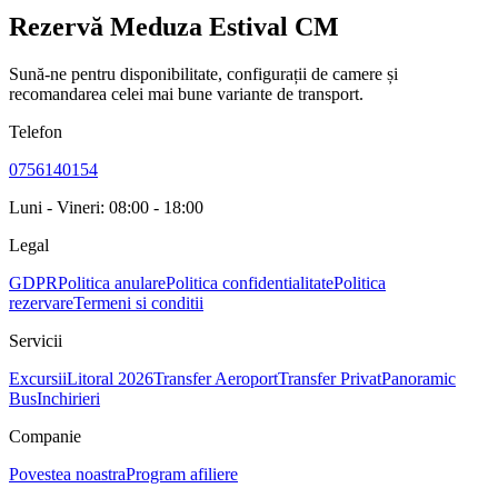
Rezervă Meduza Estival CM
Sună-ne pentru disponibilitate, configurații de camere și
recomandarea celei mai bune variante de transport.
Telefon
0756140154
Luni - Vineri: 08:00 - 18:00
Legal
GDPR
Politica anulare
Politica confidentialitate
Politica
rezervare
Termeni si conditii
Servicii
Excursii
Litoral 2026
Transfer Aeroport
Transfer Privat
Panoramic
Bus
Inchirieri
Companie
Povestea noastra
Program afiliere