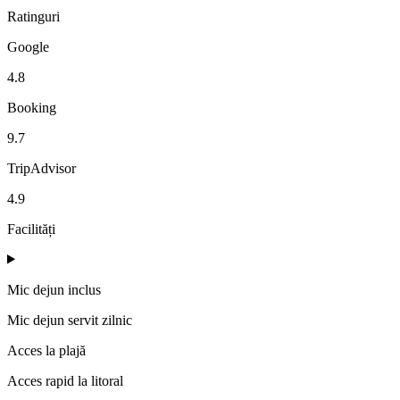
Ratinguri
Google
4.8
Booking
9.7
TripAdvisor
4.9
Facilități
Mic dejun inclus
Mic dejun servit zilnic
Acces la plajă
Acces rapid la litoral