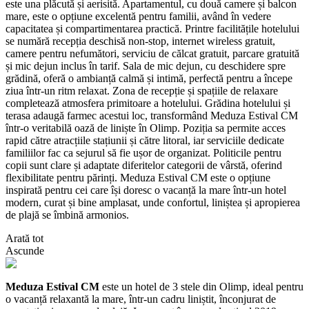
este una plăcută și aerisită. Apartamentul, cu două camere și balcon
mare, este o opțiune excelentă pentru familii, având în vedere
capacitatea și compartimentarea practică. Printre facilitățile hotelului
se numără recepția deschisă non-stop, internet wireless gratuit,
camere pentru nefumători, serviciu de călcat gratuit, parcare gratuită
și mic dejun inclus în tarif. Sala de mic dejun, cu deschidere spre
grădină, oferă o ambianță calmă și intimă, perfectă pentru a începe
ziua într-un ritm relaxat. Zona de recepție și spațiile de relaxare
completează atmosfera primitoare a hotelului. Grădina hotelului și
terasa adaugă farmec acestui loc, transformând Meduza Estival CM
într-o veritabilă oază de liniște în Olimp. Poziția sa permite acces
rapid către atracțiile stațiunii și către litoral, iar serviciile dedicate
familiilor fac ca sejurul să fie ușor de organizat. Politicile pentru
copii sunt clare și adaptate diferitelor categorii de vârstă, oferind
flexibilitate pentru părinți. Meduza Estival CM este o opțiune
inspirată pentru cei care își doresc o vacanță la mare într-un hotel
modern, curat și bine amplasat, unde confortul, liniștea și apropierea
de plajă se îmbină armonios.
Arată tot
Ascunde
Meduza Estival CM
este un hotel de 3 stele din Olimp, ideal pentru
o vacanță relaxantă la mare, într-un cadru liniștit, înconjurat de