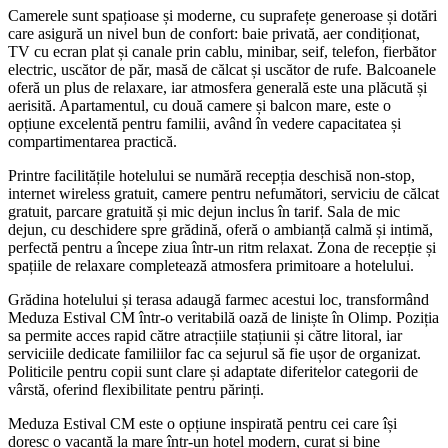
Camerele sunt spațioase și moderne, cu suprafețe generoase și dotări
care asigură un nivel bun de confort: baie privată, aer condiționat,
TV cu ecran plat și canale prin cablu, minibar, seif, telefon, fierbător
electric, uscător de păr, masă de călcat și uscător de rufe. Balcoanele
oferă un plus de relaxare, iar atmosfera generală este una plăcută și
aerisită. Apartamentul, cu două camere și balcon mare, este o
opțiune excelentă pentru familii, având în vedere capacitatea și
compartimentarea practică.
Printre facilitățile hotelului se numără recepția deschisă non-stop,
internet wireless gratuit, camere pentru nefumători, serviciu de călcat
gratuit, parcare gratuită și mic dejun inclus în tarif. Sala de mic
dejun, cu deschidere spre grădină, oferă o ambianță calmă și intimă,
perfectă pentru a începe ziua într-un ritm relaxat. Zona de recepție și
spațiile de relaxare completează atmosfera primitoare a hotelului.
Grădina hotelului și terasa adaugă farmec acestui loc, transformând
Meduza Estival CM într-o veritabilă oază de liniște în Olimp. Poziția
sa permite acces rapid către atracțiile stațiunii și către litoral, iar
serviciile dedicate familiilor fac ca sejurul să fie ușor de organizat.
Politicile pentru copii sunt clare și adaptate diferitelor categorii de
vârstă, oferind flexibilitate pentru părinți.
Meduza Estival CM este o opțiune inspirată pentru cei care își
doresc o vacanță la mare într-un hotel modern, curat și bine