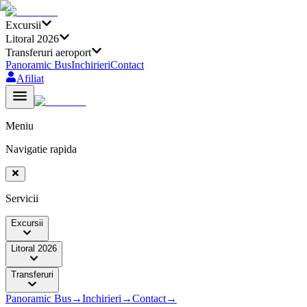
Excursii
Litoral 2026
Transferuri aeroport
Panoramic Bus
Inchirieri
Contact
Afiliat
Meniu
Navigatie rapida
Servicii
Excursii
Litoral 2026
Transferuri
Panoramic Bus
→
Inchirieri
→
Contact
→