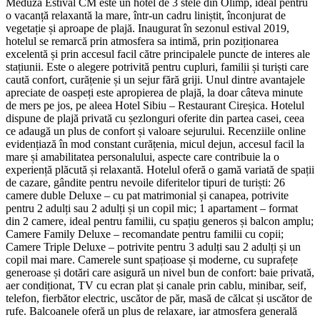
Meduza Estival CM este un hotel de 3 stele din Olimp, ideal pentru
o vacanță relaxantă la mare, într-un cadru liniștit, înconjurat de
vegetație și aproape de plajă. Inaugurat în sezonul estival 2019,
hotelul se remarcă prin atmosfera sa intimă, prin poziționarea
excelentă și prin accesul facil către principalele puncte de interes ale
stațiunii. Este o alegere potrivită pentru cupluri, familii și turiști care
caută confort, curățenie și un sejur fără griji. Unul dintre avantajele
apreciate de oaspeți este apropierea de plajă, la doar câteva minute
de mers pe jos, pe aleea Hotel Sibiu – Restaurant Cireșica. Hotelul
dispune de plajă privată cu șezlonguri oferite din partea casei, ceea
ce adaugă un plus de confort și valoare sejurului. Recenziile online
evidențiază în mod constant curățenia, micul dejun, accesul facil la
mare și amabilitatea personalului, aspecte care contribuie la o
experiență plăcută și relaxantă. Hotelul oferă o gamă variată de spații
de cazare, gândite pentru nevoile diferitelor tipuri de turiști: 26
camere duble Deluxe – cu pat matrimonial și canapea, potrivite
pentru 2 adulți sau 2 adulți și un copil mic; 1 apartament – format
din 2 camere, ideal pentru familii, cu spațiu generos și balcon amplu;
Camere Family Deluxe – recomandate pentru familii cu copii;
Camere Triple Deluxe – potrivite pentru 3 adulți sau 2 adulți și un
copil mai mare. Camerele sunt spațioase și moderne, cu suprafețe
generoase și dotări care asigură un nivel bun de confort: baie privată,
aer condiționat, TV cu ecran plat și canale prin cablu, minibar, seif,
telefon, fierbător electric, uscător de păr, masă de călcat și uscător de
rufe. Balcoanele oferă un plus de relaxare, iar atmosfera generală