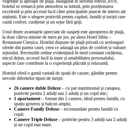
vegetație și aproape de plajă. Inaugurat în sezonul estival 2019,
hotelul se remarcă prin atmosfera sa intimă, prin poziționarea
excelentă și prin accesul facil către principalele puncte de interes ale
stațiunii. Este o alegere potrivită pentru cupluri, familii și turiști care
caută confort, curățenie și un sejur fără griji.
Unul dintre avantajele apreciate de oaspeți este apropierea de plajă,
la doar câteva minute de mers pe jos, pe aleea Hotel Sibiu –
Restaurant Cireșica. Hotelul dispune de plajă privată cu șezlonguri
oferite din partea casei, ceea ce adaugă un plus de confort și valoare
sejurului. Recenziile online evidențiază în mod constant curățenia,
micul dejun, accesul facil la mare și amabilitatea personalului,
aspecte care contribuie la o experiență plăcută și relaxantă.
Hotelul oferă o gamă variată de spații de cazare, gândite pentru
nevoile diferitelor tipuri de turiști:
26 camere duble Deluxe
– cu pat matrimonial și canapea,
potrivite pentru 2 adulți sau 2 adulți și un copil mic;
1 apartament
– format din 2 camere, ideal pentru familii, cu
spațiu generos și balcon amplu;
Camere Family Deluxe
– recomandate pentru familii cu
copii;
Camere Triple Deluxe
– potrivite pentru 3 adulți sau 2 adulți
și un copil mai mare.