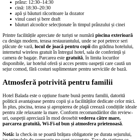
prânz: 12:30–14:30
cină: 18:30–20:30
apă și băuturi răcoritoare la dozator
vinul casei și bere draft
băuturi alcoolice selecționate în timpul prânzului și cinei
Printre facilitățile apreciate de turiști se numără
piscina exterioară
cu design modern, terasa restaurantului, unde se pot petrece seri
plăcute de vară,
locul de joacă pentru copii
din grădina hotelului,
internetul wireless gratuit în întregul hotel, sala de conferință și
camera de bagaje. Parcarea este
gratuită
, în limita locurilor
disponibile, iar hotelul oferă și acces pentru oaspeții care caută un
sejur comod, fără costuri suplimentare pentru serviciile de bază.
Atmosferă potrivită pentru familii
Hotel Balada este o opțiune foarte bună pentru familii, datorită
politicii avantajoase pentru copii și a facilităților dedicate celor mici.
În plus, piscina, terasa și apropierea de plajă creează condițiile ideale
pentru zile relaxante la mare. Conform recomandărilor din review-
uri, oaspeții apreciază în mod deosebit
vederea către mare,
parcarea gratuită, Wi‑Fi-ul bun și atmosfera prietenoasă
.
Notă:
la check-in se poartă brățara obligatorie pe durata sejurului,
iar animalele de companie nu sunt acceptate. Taxa de stațiune se