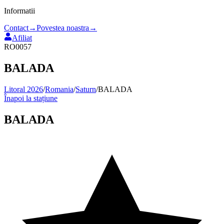
Informatii
Contact
→
Povestea noastra
→
Afiliat
RO0057
BALADA
Litoral 2026
/
Romania
/
Saturn
/
BALADA
Înapoi la stațiune
BALADA