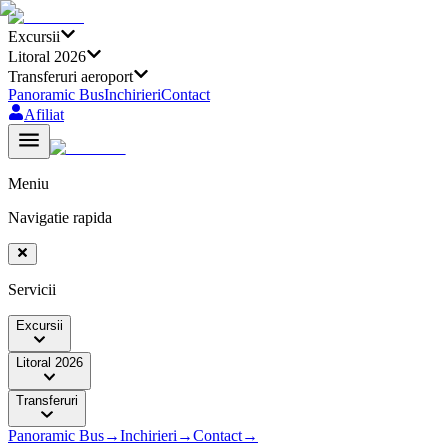
Excursii
Litoral 2026
Transferuri aeroport
Panoramic Bus
Inchirieri
Contact
Afiliat
Meniu
Navigatie rapida
Servicii
Excursii
Litoral 2026
Transferuri
Panoramic Bus
→
Inchirieri
→
Contact
→