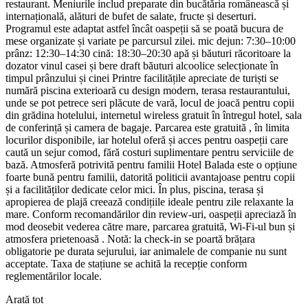
restaurant. Meniurile includ preparate din bucătăria românească și
internațională, alături de bufet de salate, fructe și deserturi.
Programul este adaptat astfel încât oaspeții să se poată bucura de
mese organizate și variate pe parcursul zilei. mic dejun: 7:30–10:00
prânz: 12:30–14:30 cină: 18:30–20:30 apă și băuturi răcoritoare la
dozator vinul casei și bere draft băuturi alcoolice selecționate în
timpul prânzului și cinei Printre facilitățile apreciate de turiști se
numără piscina exterioară cu design modern, terasa restaurantului,
unde se pot petrece seri plăcute de vară, locul de joacă pentru copii
din grădina hotelului, internetul wireless gratuit în întregul hotel, sala
de conferință și camera de bagaje. Parcarea este gratuită , în limita
locurilor disponibile, iar hotelul oferă și acces pentru oaspeții care
caută un sejur comod, fără costuri suplimentare pentru serviciile de
bază. Atmosferă potrivită pentru familii Hotel Balada este o opțiune
foarte bună pentru familii, datorită politicii avantajoase pentru copii
și a facilităților dedicate celor mici. În plus, piscina, terasa și
apropierea de plajă creează condițiile ideale pentru zile relaxante la
mare. Conform recomandărilor din review-uri, oaspeții apreciază în
mod deosebit vederea către mare, parcarea gratuită, Wi‑Fi-ul bun și
atmosfera prietenoasă . Notă: la check-in se poartă brățara
obligatorie pe durata sejurului, iar animalele de companie nu sunt
acceptate. Taxa de stațiune se achită la recepție conform
reglementărilor locale.
Arată tot