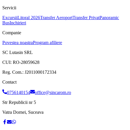
Servicii
Excursii
Litoral 2026
Transfer Aeroport
Transfer Privat
Panoramic
Bus
Inchirieri
Companie
Povestea noastra
Program afiliere
SC Lutasin SRL
CUI:
RO-28059628
Reg. Com.:
J2011000172334
Contact
0756140154
office@sincarom.ro
Str Republicii nr 5
Vatra Dornei, Suceava