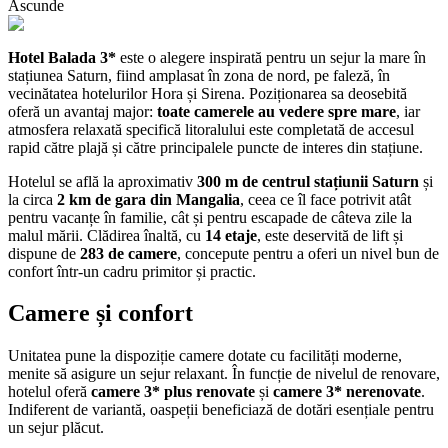
Ascunde
Hotel Balada 3*
este o alegere inspirată pentru un sejur la mare în
stațiunea Saturn, fiind amplasat în zona de nord, pe faleză, în
vecinătatea hotelurilor Hora și Sirena. Poziționarea sa deosebită
oferă un avantaj major:
toate camerele au vedere spre mare
, iar
atmosfera relaxată specifică litoralului este completată de accesul
rapid către plajă și către principalele puncte de interes din stațiune.
Hotelul se află la aproximativ
300 m de centrul stațiunii Saturn
și
la circa
2 km de gara din Mangalia
, ceea ce îl face potrivit atât
pentru vacanțe în familie, cât și pentru escapade de câteva zile la
malul mării. Clădirea înaltă, cu
14 etaje
, este deservită de lift și
dispune de
283 de camere
, concepute pentru a oferi un nivel bun de
confort într-un cadru primitor și practic.
Camere și confort
Unitatea pune la dispoziție camere dotate cu facilități moderne,
menite să asigure un sejur relaxant. În funcție de nivelul de renovare,
hotelul oferă
camere 3* plus renovate
și
camere 3* nerenovate
.
Indiferent de variantă, oaspeții beneficiază de dotări esențiale pentru
un sejur plăcut.