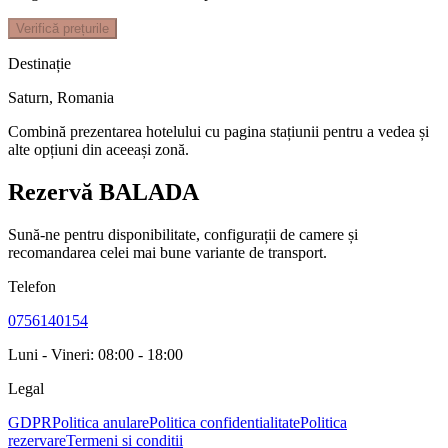
Verifică prețurile
Destinație
Saturn
,
Romania
Combină prezentarea hotelului cu pagina stațiunii pentru a vedea și
alte opțiuni din aceeași zonă.
Rezervă BALADA
Sună-ne pentru disponibilitate, configurații de camere și
recomandarea celei mai bune variante de transport.
Telefon
0756140154
Luni - Vineri: 08:00 - 18:00
Legal
GDPR
Politica anulare
Politica confidentialitate
Politica
rezervare
Termeni si conditii