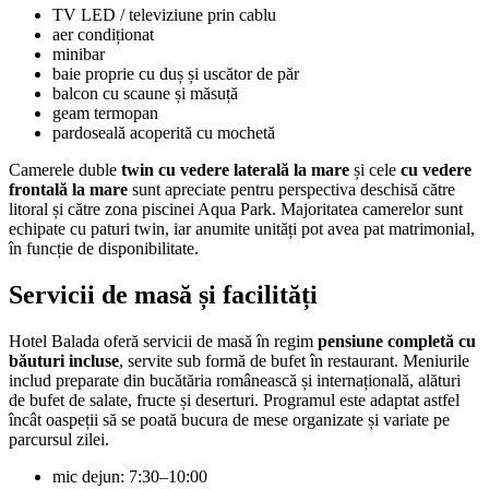
TV LED / televiziune prin cablu
aer condiționat
minibar
baie proprie cu duș și uscător de păr
balcon cu scaune și măsuță
geam termopan
pardoseală acoperită cu mochetă
Camerele duble
twin cu vedere laterală la mare
și cele
cu vedere
frontală la mare
sunt apreciate pentru perspectiva deschisă către
litoral și către zona piscinei Aqua Park. Majoritatea camerelor sunt
echipate cu paturi twin, iar anumite unități pot avea pat matrimonial,
în funcție de disponibilitate.
Servicii de masă și facilități
Hotel Balada oferă servicii de masă în regim
pensiune completă cu
băuturi incluse
, servite sub formă de bufet în restaurant. Meniurile
includ preparate din bucătăria românească și internațională, alături
de bufet de salate, fructe și deserturi. Programul este adaptat astfel
încât oaspeții să se poată bucura de mese organizate și variate pe
parcursul zilei.
mic dejun: 7:30–10:00