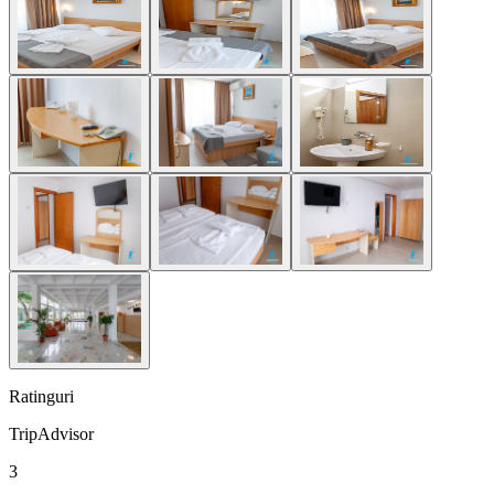
Ratinguri
TripAdvisor
3