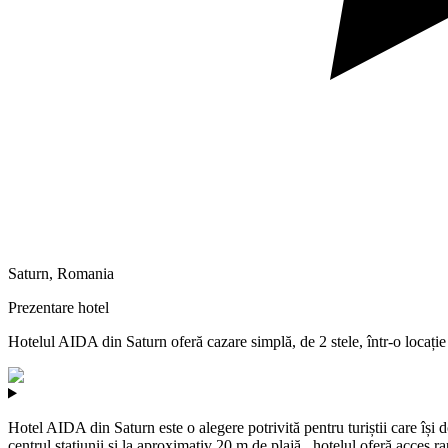
Saturn
,
Romania
Prezentare hotel
Hotelul AIDA din Saturn oferă cazare simplă, de 2 stele, într-o locație 
Hotel AIDA din Saturn este o alegere potrivită pentru turiștii care își d
centrul stațiunii și la aproximativ 20 m de plajă , hotelul oferă acces ra