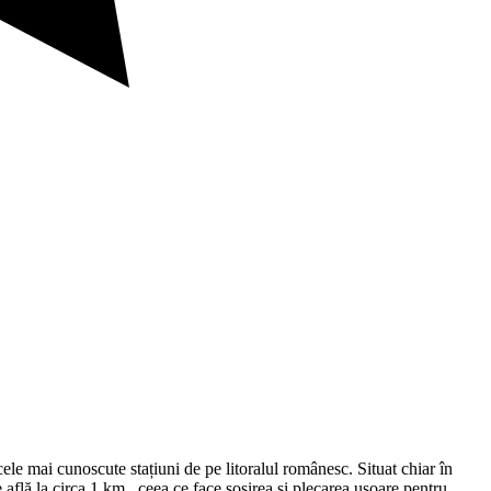
cele mai cunoscute stațiuni de pe litoralul românesc. Situat chiar în
e află la circa 1 km , ceea ce face sosirea și plecarea ușoare pentru