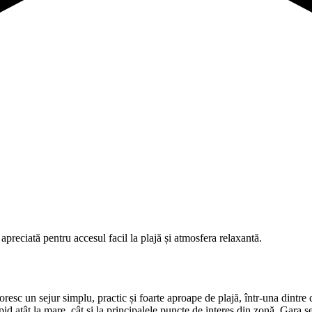
apreciată pentru accesul facil la plajă și atmosfera relaxantă.
oresc un sejur simplu, practic și foarte aproape de plajă, într-una dintre 
pid atât la mare, cât și la principalele puncte de interes din zonă. Gara s