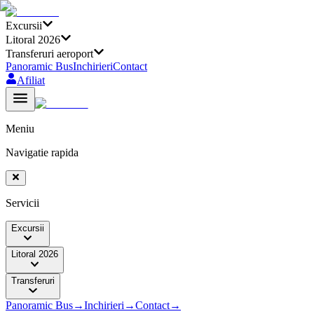
Excursii
Litoral 2026
Transferuri aeroport
Panoramic Bus
Inchirieri
Contact
Afiliat
Meniu
Navigatie rapida
Servicii
Excursii
Litoral 2026
Transferuri
Panoramic Bus
→
Inchirieri
→
Contact
→