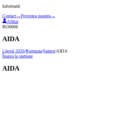
Informatii
Contact
→
Povestea noastra
→
Afiliat
RO0066
AIDA
Litoral 2026
/
Romania
/
Saturn
/
AIDA
Înapoi la stațiune
AIDA