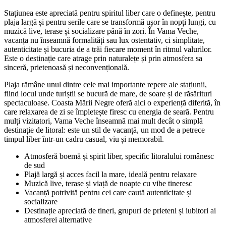
Stațiunea este apreciată pentru spiritul liber care o definește, pentru
plaja largă și pentru serile care se transformă ușor în nopți lungi, cu
muzică live, terase și socializare până în zori. În Vama Veche,
vacanța nu înseamnă formalități sau lux ostentativ, ci simplitate,
autenticitate și bucuria de a trăi fiecare moment în ritmul valurilor.
Este o destinație care atrage prin naturalețe și prin atmosfera sa
sinceră, prietenoasă și neconvențională.
Plaja rămâne unul dintre cele mai importante repere ale stațiunii,
fiind locul unde turiștii se bucură de mare, de soare și de răsărituri
spectaculoase. Coasta Mării Negre oferă aici o experiență diferită, în
care relaxarea de zi se împletește firesc cu energia de seară. Pentru
mulți vizitatori, Vama Veche înseamnă mai mult decât o simplă
destinație de litoral: este un stil de vacanță, un mod de a petrece
timpul liber într-un cadru casual, viu și memorabil.
Atmosferă boemă și spirit liber, specific litoralului românesc
de sud
Plajă largă și acces facil la mare, ideală pentru relaxare
Muzică live, terase și viață de noapte cu vibe tineresc
Vacanță potrivită pentru cei care caută autenticitate și
socializare
Destinație apreciată de tineri, grupuri de prieteni și iubitori ai
atmosferei alternative