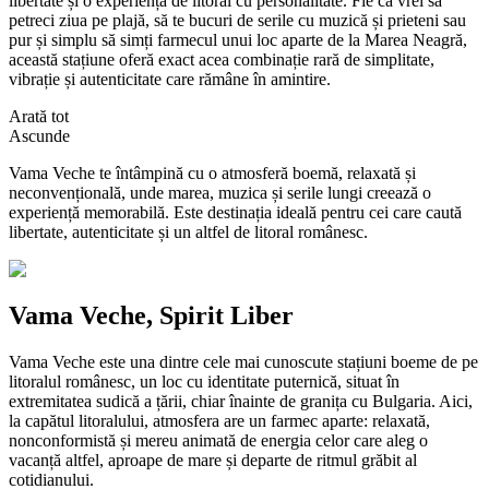
libertate și o experiență de litoral cu personalitate. Fie că vrei să
petreci ziua pe plajă, să te bucuri de serile cu muzică și prieteni sau
pur și simplu să simți farmecul unui loc aparte de la Marea Neagră,
această stațiune oferă exact acea combinație rară de simplitate,
vibrație și autenticitate care rămâne în amintire.
Arată tot
Ascunde
Vama Veche te întâmpină cu o atmosferă boemă, relaxată și
neconvențională, unde marea, muzica și serile lungi creează o
experiență memorabilă. Este destinația ideală pentru cei care caută
libertate, autenticitate și un altfel de litoral românesc.
Vama Veche, Spirit Liber
Vama Veche este una dintre cele mai cunoscute stațiuni boeme de pe
litoralul românesc, un loc cu identitate puternică, situat în
extremitatea sudică a țării, chiar înainte de granița cu Bulgaria. Aici,
la capătul litoralului, atmosfera are un farmec aparte: relaxată,
nonconformistă și mereu animată de energia celor care aleg o
vacanță altfel, aproape de mare și departe de ritmul grăbit al
cotidianului.