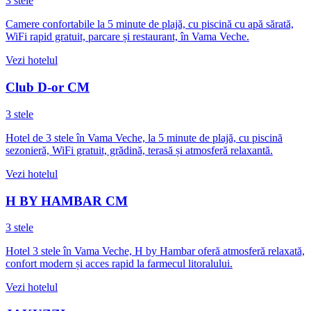
3 stele
Camere confortabile la 5 minute de plajă, cu piscină cu apă sărată,
WiFi rapid gratuit, parcare și restaurant, în Vama Veche.
Vezi hotelul
Club D-or CM
3 stele
Hotel de 3 stele în Vama Veche, la 5 minute de plajă, cu piscină
sezonieră, WiFi gratuit, grădină, terasă și atmosferă relaxantă.
Vezi hotelul
H BY HAMBAR CM
3 stele
Hotel 3 stele în Vama Veche, H by Hambar oferă atmosferă relaxată,
confort modern și acces rapid la farmecul litoralului.
Vezi hotelul