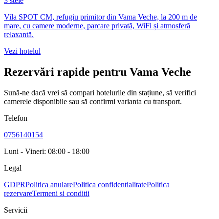
3 stele
Vila SPOT CM, refugiu primitor din Vama Veche, la 200 m de
mare, cu camere moderne, parcare privată, WiFi și atmosferă
relaxantă.
Vezi hotelul
Rezervări rapide pentru Vama Veche
Sună-ne dacă vrei să compari hotelurile din stațiune, să verifici
camerele disponibile sau să confirmi varianta cu transport.
Telefon
0756140154
Luni - Vineri: 08:00 - 18:00
Legal
GDPR
Politica anulare
Politica confidentialitate
Politica
rezervare
Termeni si conditii
Servicii