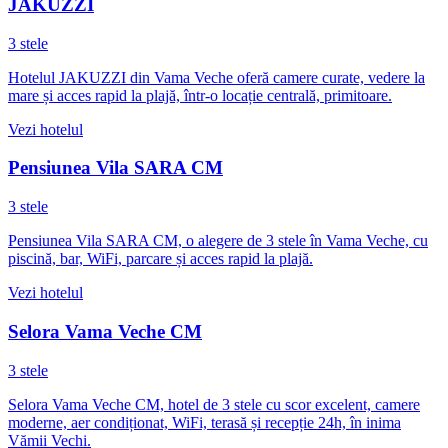
JAKUZZI
3 stele
Hotelul JAKUZZI din Vama Veche oferă camere curate, vedere la
mare și acces rapid la plajă, într-o locație centrală, primitoare.
Vezi hotelul
Pensiunea Vila SARA CM
3 stele
Pensiunea Vila SARA CM, o alegere de 3 stele în Vama Veche, cu
piscină, bar, WiFi, parcare și acces rapid la plajă.
Vezi hotelul
Selora Vama Veche CM
3 stele
Selora Vama Veche CM, hotel de 3 stele cu scor excelent, camere
moderne, aer condiționat, WiFi, terasă și recepție 24h, în inima
Vămii Vechi.