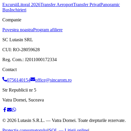
Excursii
Litoral 2026
Transfer Aeroport
Transfer Privat
Panoramic
Bus
Inchirieri
Companie
Povestea noastra
Program afiliere
SC Lutasin SRL
CUI:
RO-28059628
Reg. Com.:
J2011000172334
Contact
0756140154
office@sincarom.ro
Str Republicii nr 5
Vatra Dornei, Suceava
©
2026
Lutasin S.R.L. — Vatra Dornei. Toate drepturile rezervate.
Protecția consumatorului
|
SOL — Litigii online
|