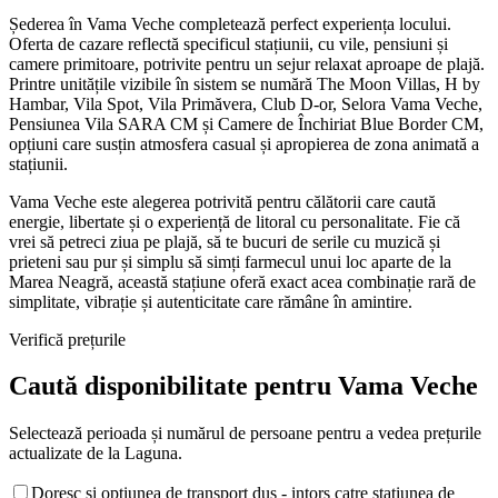
Șederea în Vama Veche completează perfect experiența locului.
Oferta de cazare reflectă specificul stațiunii, cu vile, pensiuni și
camere primitoare, potrivite pentru un sejur relaxat aproape de plajă.
Printre unitățile vizibile în sistem se numără The Moon Villas, H by
Hambar, Vila Spot, Vila Primăvera, Club D-or, Selora Vama Veche,
Pensiunea Vila SARA CM și Camere de Închiriat Blue Border CM,
opțiuni care susțin atmosfera casual și apropierea de zona animată a
stațiunii.
Vama Veche este alegerea potrivită pentru călătorii care caută
energie, libertate și o experiență de litoral cu personalitate. Fie că
vrei să petreci ziua pe plajă, să te bucuri de serile cu muzică și
prieteni sau pur și simplu să simți farmecul unui loc aparte de la
Marea Neagră, această stațiune oferă exact acea combinație rară de
simplitate, vibrație și autenticitate care rămâne în amintire.
Verifică prețurile
Caută disponibilitate pentru
Vama Veche
Selectează perioada și numărul de persoane pentru a vedea prețurile
actualizate de la Laguna.
Doresc si optiunea de transport dus - intors catre statiunea de