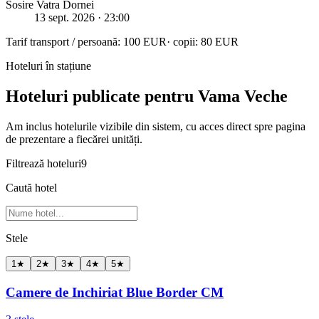
Sosire Vatra Dornei
13 sept. 2026
· 23:00
Tarif transport / persoană:
100
EUR
· copii:
80
EUR
Hoteluri în stațiune
Hoteluri publicate pentru Vama Veche
Am inclus hotelurile vizibile din sistem, cu acces direct spre pagina
de prezentare a fiecărei unități.
Filtrează hoteluri
9
Caută hotel
Stele
1
★
2
★
3
★
4
★
5
★
Camere de Inchiriat Blue Border CM