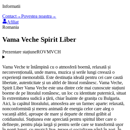
Informatii
Contact
→
Povestea noastra
→
Afiliat
Romania
Vama Veche Spirit Liber
Prezentare stațiune
ROVMVCH
Vama Veche te întâmpină cu o atmosferă boemă, relaxată și
neconvențională, unde marea, muzica și serile lungi creează o
experiență memorabilă. Este destinația ideală pentru cei care caută
libertate, autenticitate și un altfel de litoral românesc. Vama Veche,
Spirit Liber Vama Veche este una dintre cele mai cunoscute stațiuni
boeme de pe litoralul românesc, un loc cu identitate puternică, situat
în extremitatea sudică a țării, chiar înainte de granița cu Bulgaria.
Aici, la capătul litoralului, atmosfera are un farmec aparte: relaxată,
nonconformistă și mereu animată de energia celor care aleg o
vacanță altfel, aproape de mare și departe de ritmul grăbit al
cotidianului. Stațiunea este apreciată pentru spiritul liber care o
definește, pentru plaja largă și pentru serile care se transformă ușor
în nopți lungi, cu muzică live, terase și socializare până în zori. În