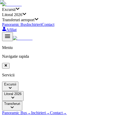
Excursii
Litoral 2026
Transferuri aeroport
Panoramic Bus
Inchirieri
Contact
Afiliat
Meniu
Navigatie rapida
Servicii
Excursii
Litoral 2026
Transferuri
Panoramic Bus
→
Inchirieri
→
Contact
→