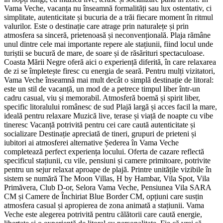
Vama Veche, vacanța nu înseamnă formalități sau lux ostentativ, ci
simplitate, autenticitate și bucuria de a trăi fiecare moment în ritmul
valurilor. Este o destinație care atrage prin naturalețe și prin
atmosfera sa sinceră, prietenoasă și neconvențională. Plaja rămâne
unul dintre cele mai importante repere ale stațiunii, fiind locul unde
turiștii se bucură de mare, de soare și de răsărituri spectaculoase.
Coasta Mării Negre oferă aici o experiență diferită, în care relaxarea
de zi se împletește firesc cu energia de seară. Pentru mulți vizitatori,
Vama Veche înseamnă mai mult decât o simplă destinație de litoral:
este un stil de vacanță, un mod de a petrece timpul liber într-un
cadru casual, viu și memorabil. Atmosferă boemă și spirit liber,
specific litoralului românesc de sud Plajă largă și acces facil la mare,
ideală pentru relaxare Muzică live, terase și viață de noapte cu vibe
tineresc Vacanță potrivită pentru cei care caută autenticitate și
socializare Destinație apreciată de tineri, grupuri de prieteni și
iubitori ai atmosferei alternative Șederea în Vama Veche
completează perfect experiența locului. Oferta de cazare reflectă
specificul stațiunii, cu vile, pensiuni și camere primitoare, potrivite
pentru un sejur relaxat aproape de plajă. Printre unitățile vizibile în
sistem se numără The Moon Villas, H by Hambar, Vila Spot, Vila
Primăvera, Club D-or, Selora Vama Veche, Pensiunea Vila SARA
CM și Camere de Închiriat Blue Border CM, opțiuni care susțin
atmosfera casual și apropierea de zona animată a stațiunii. Vama
Veche este alegerea potrivită pentru călătorii care caută energie,