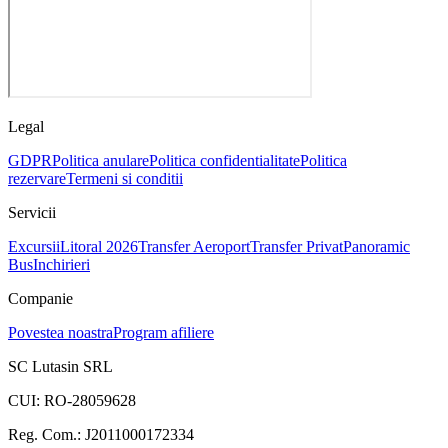
Legal
GDPR
Politica anulare
Politica confidentialitate
Politica
rezervare
Termeni si conditii
Servicii
Excursii
Litoral 2026
Transfer Aeroport
Transfer Privat
Panoramic
Bus
Inchirieri
Companie
Povestea noastra
Program afiliere
SC Lutasin SRL
CUI:
RO-28059628
Reg. Com.:
J2011000172334