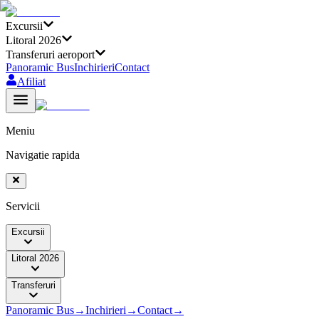
Excursii
Litoral 2026
Transferuri aeroport
Panoramic Bus
Inchirieri
Contact
Afiliat
Meniu
Navigatie rapida
Servicii
Excursii
Litoral 2026
Transferuri
Panoramic Bus
→
Inchirieri
→
Contact
→