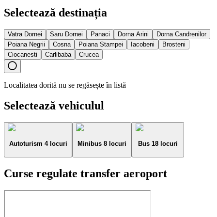
Selectează destinația
Vatra Dornei
Saru Dornei
Panaci
Dorna Arini
Dorna Candrenilor
Poiana Negrii
Cosna
Poiana Stampei
Iacobeni
Brosteni
Ciocanesti
Carlibaba
Crucea
Localitatea dorită nu se regăsește în listă
Selectează vehiculul
Autoturism 4 locuri
Minibus 8 locuri
Bus 18 locuri
Curse regulate transfer aeroport