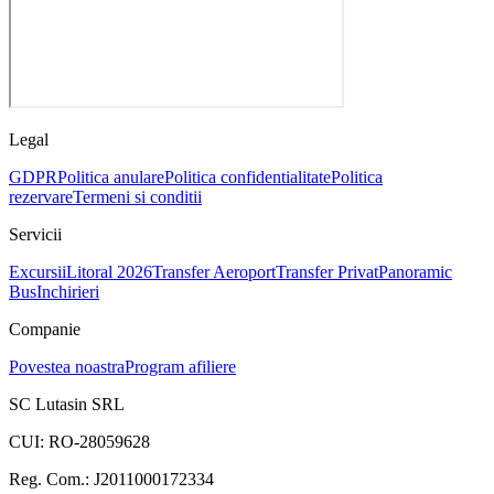
Legal
GDPR
Politica anulare
Politica confidentialitate
Politica
rezervare
Termeni si conditii
Servicii
Excursii
Litoral 2026
Transfer Aeroport
Transfer Privat
Panoramic
Bus
Inchirieri
Companie
Povestea noastra
Program afiliere
SC Lutasin SRL
CUI:
RO-28059628
Reg. Com.:
J2011000172334