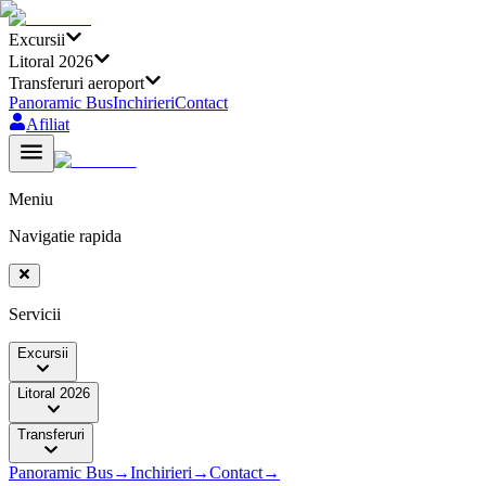
Excursii
Litoral 2026
Transferuri aeroport
Panoramic Bus
Inchirieri
Contact
Afiliat
Meniu
Navigatie rapida
Servicii
Excursii
Litoral 2026
Transferuri
Panoramic Bus
→
Inchirieri
→
Contact
→