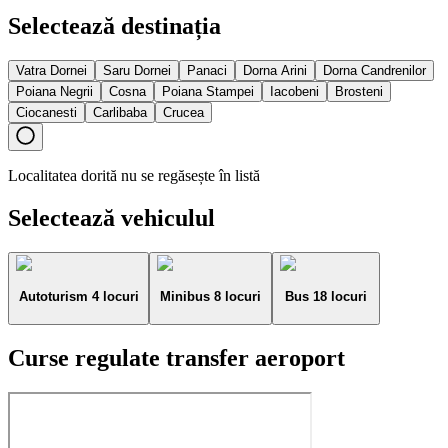
Selectează destinația
Vatra Dornei
Saru Dornei
Panaci
Dorna Arini
Dorna Candrenilor
Poiana Negrii
Cosna
Poiana Stampei
Iacobeni
Brosteni
Ciocanesti
Carlibaba
Crucea
Localitatea dorită nu se regăsește în listă
Selectează vehiculul
Autoturism 4 locuri
Minibus 8 locuri
Bus 18 locuri
Curse regulate transfer aeroport