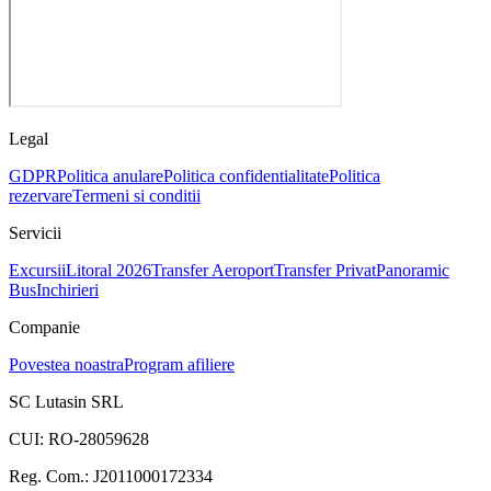
Legal
GDPR
Politica anulare
Politica confidentialitate
Politica
rezervare
Termeni si conditii
Servicii
Excursii
Litoral 2026
Transfer Aeroport
Transfer Privat
Panoramic
Bus
Inchirieri
Companie
Povestea noastra
Program afiliere
SC Lutasin SRL
CUI:
RO-28059628
Reg. Com.:
J2011000172334