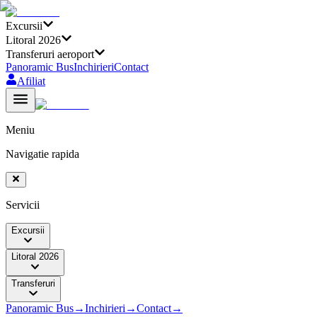
Excursii
Litoral 2026
Transferuri aeroport
Panoramic Bus
Inchirieri
Contact
Afiliat
Meniu
Navigatie rapida
Servicii
Excursii
Litoral 2026
Transferuri
Panoramic Bus
→
Inchirieri
→
Contact
→