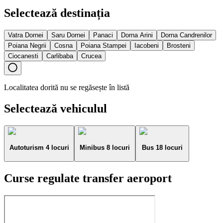
Selectează destinația
Vatra Dornei
Saru Dornei
Panaci
Dorna Arini
Dorna Candrenilor
Poiana Negrii
Cosna
Poiana Stampei
Iacobeni
Brosteni
Ciocanesti
Carlibaba
Crucea
Localitatea dorită nu se regăsește în listă
Selectează vehiculul
Autoturism 4 locuri
Minibus 8 locuri
Bus 18 locuri
Curse regulate transfer aeroport