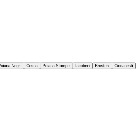
oiana Negrii
Cosna
Poiana Stampei
Iacobeni
Brosteni
Ciocanesti