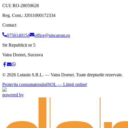
CUI:
RO-28059628
Reg. Com.:
J2011000172334
Contact
0756140154
office@sincarom.ro
Str Republicii nr 5
Vatra Dornei, Suceava
©
2026
Lutasin S.R.L. — Vatra Dornei. Toate drepturile rezervate.
Protecția consumatorului
|
SOL — Litigii online
|
powered by