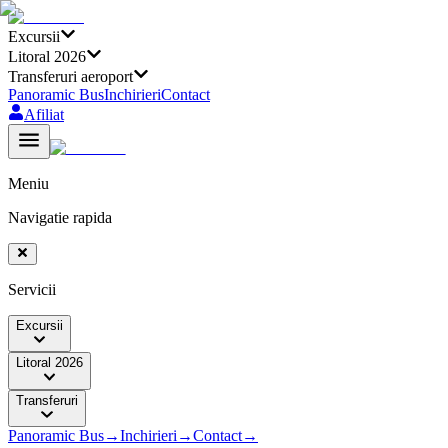
Excursii
Litoral 2026
Transferuri aeroport
Panoramic Bus
Inchirieri
Contact
Afiliat
Meniu
Navigatie rapida
Servicii
Excursii
Litoral 2026
Transferuri
Panoramic Bus
→
Inchirieri
→
Contact
→