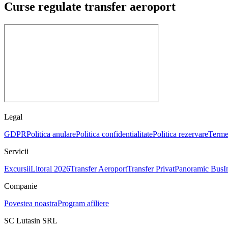
Curse regulate transfer aeroport
Legal
GDPR
Politica anulare
Politica confidentialitate
Politica rezervare
Termen
Servicii
Excursii
Litoral 2026
Transfer Aeroport
Transfer Privat
Panoramic Bus
I
Companie
Povestea noastra
Program afiliere
SC Lutasin SRL